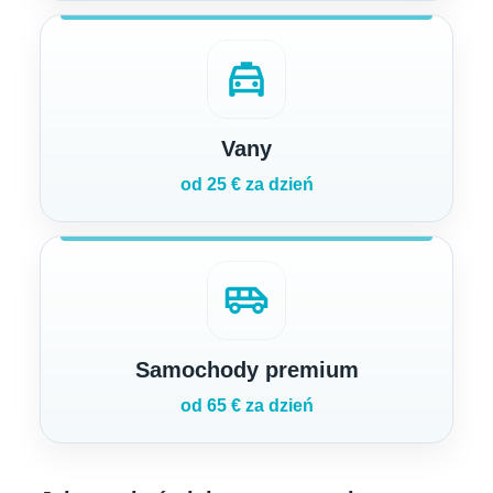
local_taxi
Vany
od 25 € za dzień
airport_shuttle
Samochody premium
od 65 € za dzień