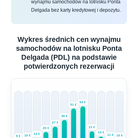
wynajmu samochodów na lotnisku Ponta
Delgada bez karty kredytowej i depozytu.
Wykres średnich cen wynajmu
samochodów na lotnisku Ponta
Delgada (PDL) na podstawie
potwierdzonych rezerwacji
54 €
51 €
36 €
27 €
21 €
20 €
14 €
12 €
11 €
10 €
10 €
9 €