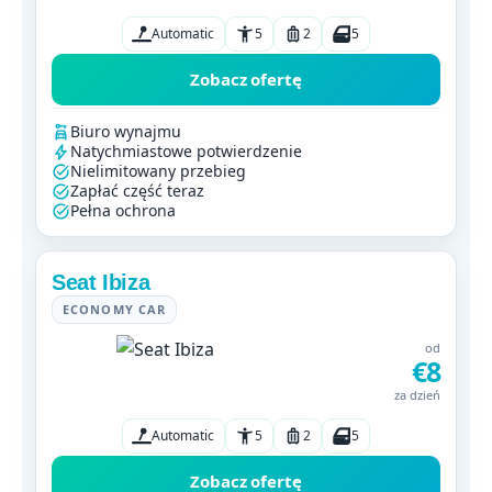
Automatic
5
2
5
Zobacz ofertę
Biuro wynajmu
Natychmiastowe potwierdzenie
Nielimitowany przebieg
Zapłać część teraz
Pełna ochrona
Seat Ibiza
ECONOMY CAR
od
€8
za dzień
Automatic
5
2
5
Zobacz ofertę