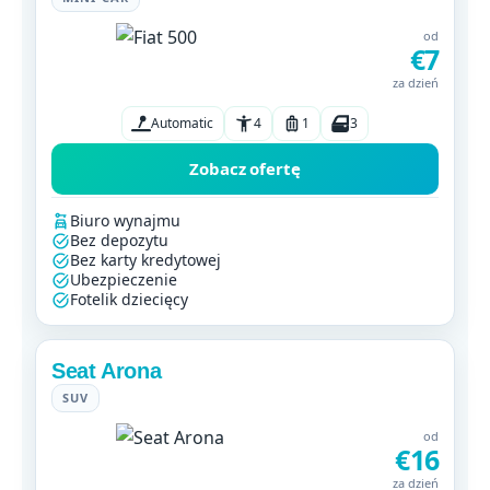
od
€7
za dzień
Automatic
4
1
3
Zobacz ofertę
Biuro wynajmu
Bez depozytu
Bez karty kredytowej
Ubezpieczenie
Fotelik dziecięcy
Seat Arona
SUV
od
€16
za dzień