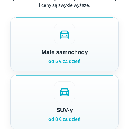
i ceny są zwykle wyższe.
directions_car
Małe samochody
od 5 € za dzień
directions_car
SUV-y
od 8 € za dzień