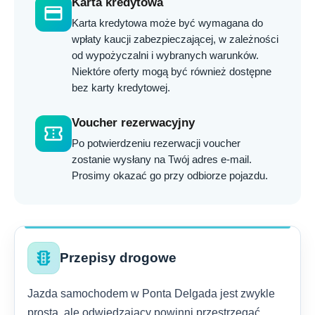
Karta kredytowa
credit_card
Karta kredytowa może być wymagana do
wpłaty kaucji zabezpieczającej, w zależności
od wypożyczalni i wybranych warunków.
Niektóre oferty mogą być również dostępne
bez karty kredytowej.
Voucher rezerwacyjny
confirmation_number
Po potwierdzeniu rezerwacji voucher
zostanie wysłany na Twój adres e-mail.
Prosimy okazać go przy odbiorze pojazdu.
traffic
Przepisy drogowe
Jazda samochodem w Ponta Delgada jest zwykle
prosta, ale odwiedzający powinni przestrzegać