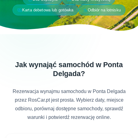
payments
flight_land
Karta debetowa lub gotówka
Odbiór na lotnisku
Jak wynająć samochód w Ponta
Delgada?
Rezerwacja wynajmu samochodu w Ponta Delgada
przez RosCar.pt jest prosta. Wybierz daty, miejsce
odbioru, porównaj dostępne samochody, sprawdź
warunki i potwierdź rezerwację online.