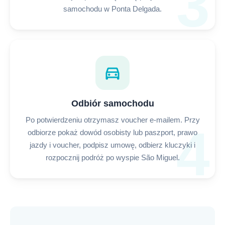
3
samochodu w Ponta Delgada.
directions_car
Odbiór samochodu
Po potwierdzeniu otrzymasz voucher e-mailem. Przy
4
odbiorze pokaż dowód osobisty lub paszport, prawo
jazdy i voucher, podpisz umowę, odbierz kluczyki i
rozpocznij podróż po wyspie São Miguel.