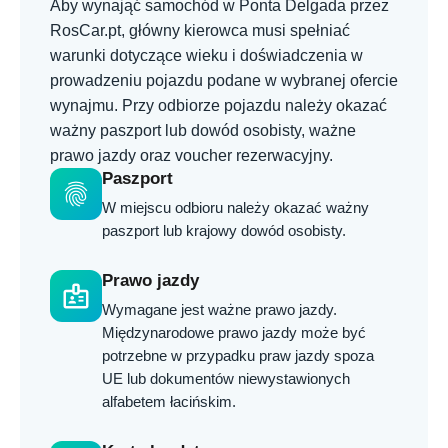
Aby wynająć samochód w Ponta Delgada przez
RosCar.pt, główny kierowca musi spełniać
warunki dotyczące wieku i doświadczenia w
prowadzeniu pojazdu podane w wybranej ofercie
wynajmu. Przy odbiorze pojazdu należy okazać
ważny paszport lub dowód osobisty, ważne
prawo jazdy oraz voucher rezerwacyjny.
Paszport
fingerprint
W miejscu odbioru należy okazać ważny
paszport lub krajowy dowód osobisty.
Prawo jazdy
badge
Wymagane jest ważne prawo jazdy.
Międzynarodowe prawo jazdy może być
potrzebne w przypadku praw jazdy spoza
UE lub dokumentów niewystawionych
alfabetem łacińskim.