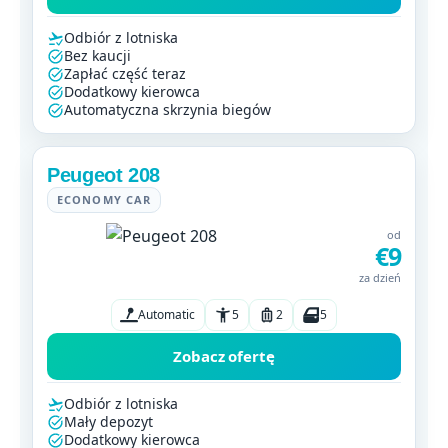
Odbiór z lotniska
Bez kaucji
Zapłać część teraz
Dodatkowy kierowca
Automatyczna skrzynia biegów
Peugeot 208
ECONOMY CAR
od
€9
za dzień
Automatic
5
2
5
Zobacz ofertę
Odbiór z lotniska
Mały depozyt
Dodatkowy kierowca