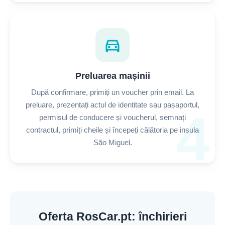
directions_car
Preluarea mașinii
După confirmare, primiți un voucher prin email. La
preluare, prezentați actul de identitate sau pașaportul,
4
permisul de conducere și voucherul, semnați
contractul, primiți cheile și începeți călătoria pe insula
São Miguel.
Oferta RosCar.pt: închirieri