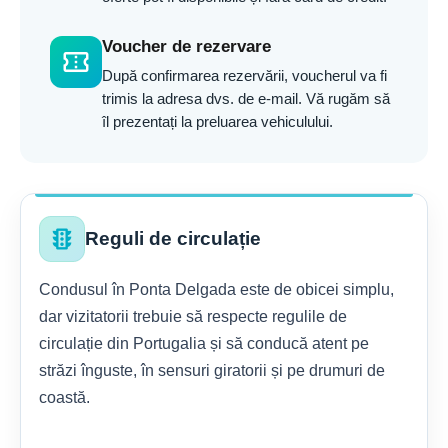
Voucher de rezervare
confirmation_number
După confirmarea rezervării, voucherul va fi
trimis la adresa dvs. de e-mail. Vă rugăm să
îl prezentați la preluarea vehiculului.
traffic
Reguli de circulație
Condusul în Ponta Delgada este de obicei simplu,
dar vizitatorii trebuie să respecte regulile de
circulație din Portugalia și să conducă atent pe
străzi înguste, în sensuri giratorii și pe drumuri de
coastă.