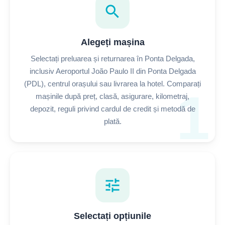
search
Alegeți mașina
Selectați preluarea și returnarea în Ponta Delgada,
inclusiv Aeroportul João Paulo II din Ponta Delgada
(PDL), centrul orașului sau livrarea la hotel. Comparați
1
mașinile după preț, clasă, asigurare, kilometraj,
depozit, reguli privind cardul de credit și metodă de
plată.
tune
Selectați opțiunile