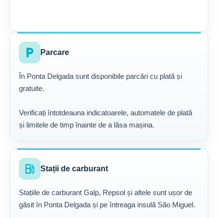
local_parking
Parcare
În Ponta Delgada sunt disponibile parcări cu plată și
gratuite.
Verificați întotdeauna indicatoarele, automatele de plată
și limitele de timp înainte de a lăsa mașina.
local_gas_station
Stații de carburant
Stațiile de carburant Galp, Repsol și altele sunt ușor de
găsit în Ponta Delgada și pe întreaga insulă São Miguel.