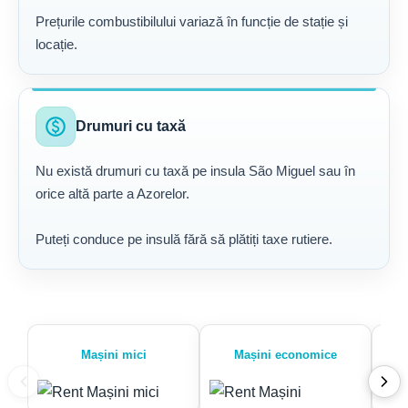
Prețurile combustibilului variază în funcție de stație și
locație.
paid
Drumuri cu taxă
Nu există drumuri cu taxă pe insula São Miguel sau în
orice altă parte a Azorelor.
Puteți conduce pe insulă fără să plătiți taxe rutiere.
Mașini mici
Mașini economice