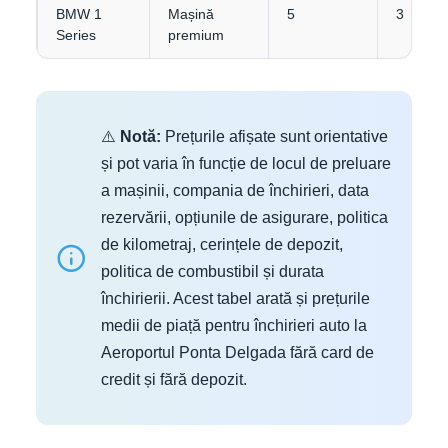
BMW 1
Mașină
5
3
Series
premium
⚠️
Notă:
Prețurile afișate sunt orientative
și pot varia în funcție de locul de preluare
a mașinii, compania de închirieri, data
rezervării, opțiunile de asigurare, politica
de kilometraj, cerințele de depozit,
politica de combustibil și durata
închirierii. Acest tabel arată și prețurile
medii de piață pentru închirieri auto la
Aeroportul Ponta Delgada fără card de
credit și fără depozit.