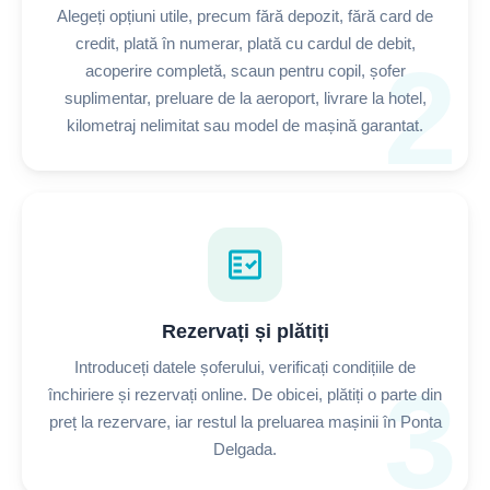
Alegeți opțiuni utile, precum fără depozit, fără card de
credit, plată în numerar, plată cu cardul de debit,
2
acoperire completă, scaun pentru copil, șofer
suplimentar, preluare de la aeroport, livrare la hotel,
kilometraj nelimitat sau model de mașină garantat.
fact_check
Rezervați și plătiți
Introduceți datele șoferului, verificați condițiile de
3
închiriere și rezervați online. De obicei, plătiți o parte din
preț la rezervare, iar restul la preluarea mașinii în Ponta
Delgada.