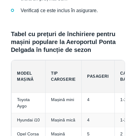
Verificați ce este inclus în asigurare.
Tabel cu prețuri de închiriere pentru
mașini populare la Aeroportul Ponta
Delgada în funcție de sezon
MODEL
TIP
CAPACI
PASAGERI
MAȘINĂ
CAROSERIE
BAGAJ
Toyota
Mașină mini
4
1-2
Aygo
Hyundai i10
Mașină mică
4
1-2
Opel Corsa
Mașină
5
2