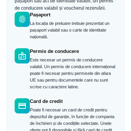
pașaport sau act de identitate valabil, un permis
de conducere valabil și voucherul rezervării.
Pașaport
fingerprint
La locația de preluare trebuie prezentat un
pașaport valabil sau o carte de identitate
națională.
Permis de conducere
badge
Este necesar un permis de conducere
valabil. Un permis de conducere internațional
poate fi necesar pentru permisele din afara
UE sau pentru documentele care nu sunt
scrise cu caractere latine.
Card de credit
credit_card
Poate fi necesar un card de credit pentru
depozitul de garanție, în funcție de compania
de închirieri și de condițiile selectate. Unele
oferte pot fi disponibile și fără card de credit.