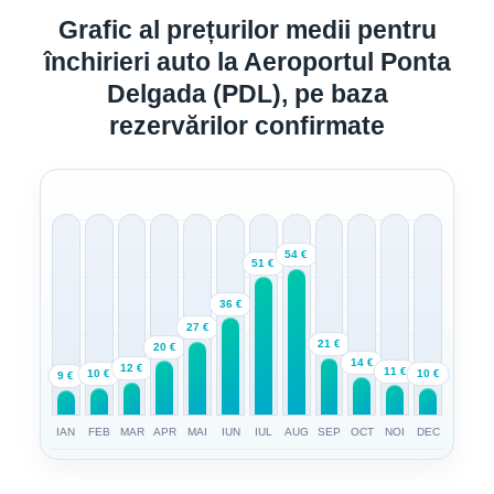
Grafic al prețurilor medii pentru
închirieri auto la Aeroportul Ponta
Delgada (PDL), pe baza
rezervărilor confirmate
54 €
51 €
36 €
27 €
21 €
20 €
14 €
12 €
11 €
10 €
10 €
9 €
IAN
FEB
MAR
APR
MAI
IUN
IUL
AUG
SEP
OCT
NOI
DEC