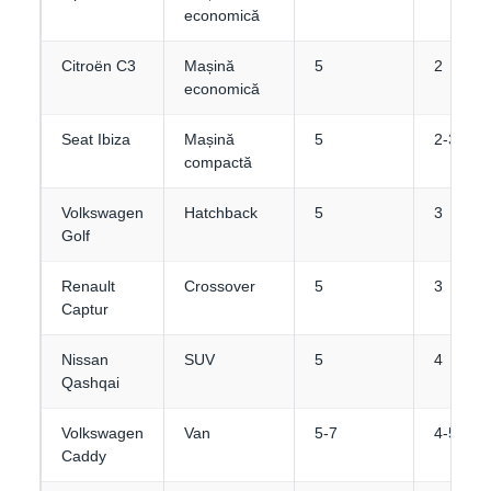
economică
Citroën C3
Mașină
5
2
economică
Seat Ibiza
Mașină
5
2-3
compactă
Volkswagen
Hatchback
5
3
Golf
Renault
Crossover
5
3
Captur
Nissan
SUV
5
4
Qashqai
Volkswagen
Van
5-7
4-5
Caddy