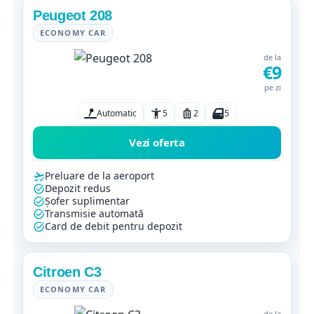
Peugeot 208
ECONOMY CAR
de la
€9
pe zi
Automatic
5
2
5
Vezi oferta
Preluare de la aeroport
Depozit redus
Șofer suplimentar
Transmisie automată
Card de debit pentru depozit
Citroen C3
ECONOMY CAR
de la