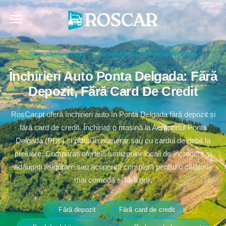
Skip
to
content
ROSCAR PORTUGAL
»
ÎNCHIRIERI AUTO PONTA DELGADA
Închirieri Auto Ponta Delgada: Fără
Depozit, Fără Card De Credit
RosCar.pt oferă închirieri auto în Ponta Delgada fără depozit și
fără card de credit. Închiriați o mașină la Aeroportul Ponta
Delgada (PDL) și plătiți în numerar sau cu cardul de debit la
preluare. Comparați ofertele furnizorilor locali de încredere și
adăugați asigurare sau acoperire completă pentru o călătorie
mai comodă și fără griji.
verified
credit_card_off
Fără depozit
Fără card de credit