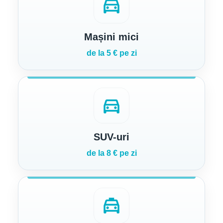
directions_car
Mașini mici
de la 5 € pe zi
directions_car
SUV-uri
de la 8 € pe zi
local_taxi