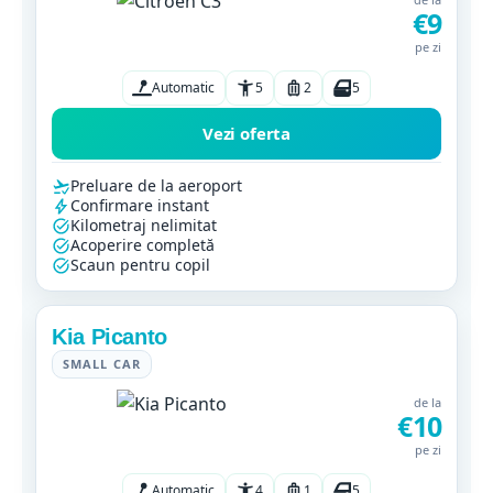
€9
pe zi
Automatic
5
2
5
Vezi oferta
Preluare de la aeroport
Confirmare instant
Kilometraj nelimitat
Acoperire completă
Scaun pentru copil
Kia Picanto
SMALL CAR
de la
€10
pe zi
Automatic
4
1
5