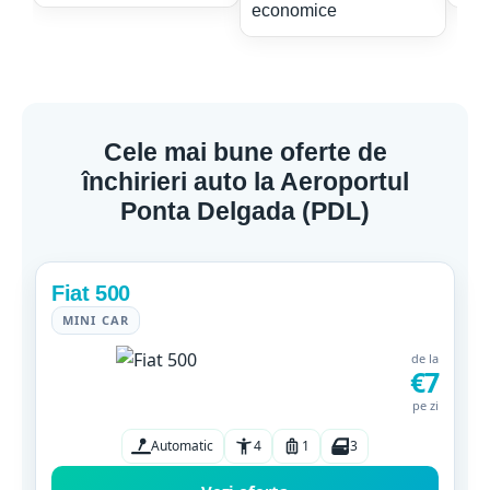
Cele mai bune oferte de
închirieri auto la Aeroportul
Ponta Delgada (PDL)
Fiat 500
MINI CAR
de la
€7
pe zi
Automatic
4
1
3