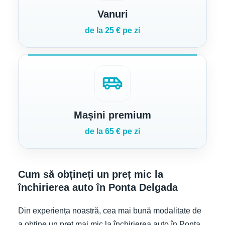
Vanuri
de la 25 € pe zi
airport_shuttle
Mașini premium
de la 65 € pe zi
Cum să obțineți un preț mic la
închirierea auto în Ponta Delgada
Din experiența noastră, cea mai bună modalitate de
a obține un preț mai mic la închirierea auto în Ponta