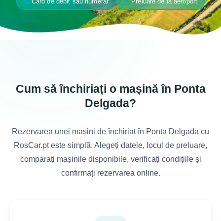
payments
flight_land
Card de debit sau numerar
Preluare de la aeroport
Cum să închiriați o mașină în Ponta
Delgada?
Rezervarea unei mașini de închiriat în Ponta Delgada cu
RosCar.pt este simplă. Alegeți datele, locul de preluare,
comparați mașinile disponibile, verificați condițiile și
confirmați rezervarea online.