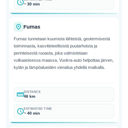
schedule
~ 30 min
place
Furnas
Furnas tunnetaan kuumista lähteistä, geotermisestä
toiminnasta, kasvitieteellisistä puutarhoista ja
perinteisestä ruoasta, joka valmistetaan
vulkaanisessa maassa. Vuokra-auto helpottaa järven,
kylän ja lämpöalueiden vierailua yhdellä matkalla.
DISTANCE
straighten
46 km
ESTIMATED TIME
schedule
~ 40 min