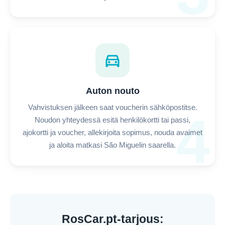
directions_car
Auton nouto
Vahvistuksen jälkeen saat voucherin sähköpostitse.
4
Noudon yhteydessä esitä henkilökortti tai passi,
ajokortti ja voucher, allekirjoita sopimus, nouda avaimet
ja aloita matkasi São Miguelin saarella.
RosCar.pt-tarjous: