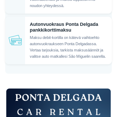
noudon yhteydessä.
Autonvuokraus Ponta Delgada
pankkikorttimaksu
Maksu debit-kortilla on kätevä vaihtoehto
autonvuokraukseen Ponta Delgadassa.
Vertaa tarjouksia, tarkista maksusäännöt ja
valitse auto matkallesi São Miguelin saarella.