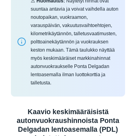
⚠️
Huomautus:
Näytetyt hinnat ovat
suuntaa antavia ja voivat vaihdella auton
noutopaikan, vuokraamon,
varauspäivän, vakuutusvaihtoehtojen,
kilometrikäytännön, talletusvaatimusten,
polttoainekäytännön ja vuokrauksen
keston mukaan. Tämä taulukko näyttää
myös keskimääräiset markkinahinnat
autonvuokraukselle Ponta Delgadan
lentoasemalla ilman luottokorttia ja
talletusta.
Kaavio keskimääräisistä
autonvuokraushinnoista Ponta
Delgadan lentoasemalla (PDL)