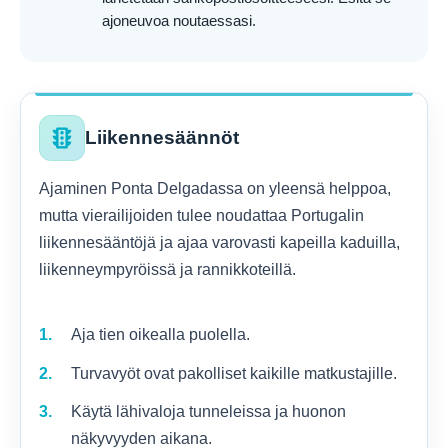
ajoneuvoa noutaessasi.
traffic
Liikennesäännöt
Ajaminen Ponta Delgadassa on yleensä helppoa,
mutta vierailijoiden tulee noudattaa Portugalin
liikennesääntöjä ja ajaa varovasti kapeilla kaduilla,
liikenneympyröissä ja rannikkoteillä.
Aja tien oikealla puolella.
Turvavyöt ovat pakolliset kaikille matkustajille.
Käytä lähivaloja tunneleissa ja huonon
näkyvyyden aikana.