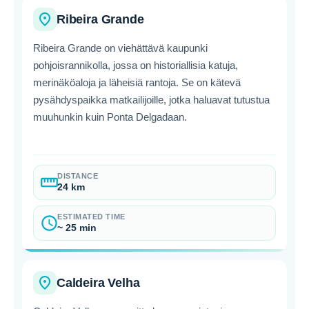
place
Ribeira Grande
Ribeira Grande on viehättävä kaupunki
pohjoisrannikolla, jossa on historiallisia katuja,
merinäköaloja ja läheisiä rantoja. Se on kätevä
pysähdyspaikka matkailijoille, jotka haluavat tutustua
muuhunkin kuin Ponta Delgadaan.
DISTANCE
straighten
24 km
ESTIMATED TIME
schedule
~ 25 min
place
Caldeira Velha