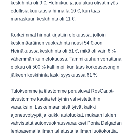
keskihinta oli 9 €. Helmikuu ja joulukuu olivat myös
edullisia kuukausia hinnalla 10 €, kun taas
marraskuun keskihinta oli 11 €.
Korkeimmat hinnat kirjattiin elokuussa, jolloin
keskimääräinen vuokrahinta nousi 54 €:oon.
Heinäkuussa keskihinta oli 51 €, mikä oli vain 6 %
vähemmän kuin elokuussa. Tammikuuhun verrattuna
elokuu oli 500 % kalliimpi, kun taas korkeasesongin
jälkeen keskihinta laski syyskuussa 61 %.
Tuloksemme ja tilastomme perustuvat RosCar.pt-
sivustomme kautta tehtyihin vahvistettuihin
varauksiin. Laskelmaan sisältyivät kaikki
ajoneuvotyypit ja kaikki autoluokat, mukaan lukien
vahvistetut autonvuokrausvaraukset Ponta Delgadan
lentoasemalla ilman talletusta ja ilman luottokorttia.