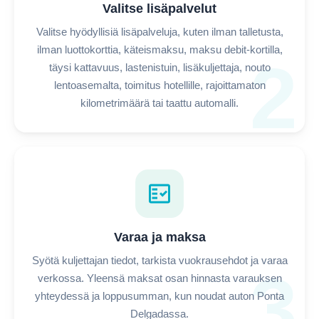
Valitse lisäpalvelut
Valitse hyödyllisiä lisäpalveluja, kuten ilman talletusta,
ilman luottokorttia, käteismaksu, maksu debit-kortilla,
2
täysi kattavuus, lastenistuin, lisäkuljettaja, nouto
lentoasemalta, toimitus hotellille, rajoittamaton
kilometrimäärä tai taattu automalli.
fact_check
Varaa ja maksa
Syötä kuljettajan tiedot, tarkista vuokrausehdot ja varaa
3
verkossa. Yleensä maksat osan hinnasta varauksen
yhteydessä ja loppusumman, kun noudat auton Ponta
Delgadassa.