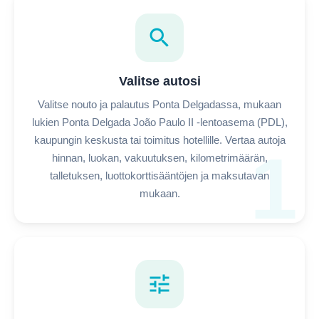
search
Valitse autosi
Valitse nouto ja palautus Ponta Delgadassa, mukaan
lukien Ponta Delgada João Paulo II -lentoasema (PDL),
kaupungin keskusta tai toimitus hotellille. Vertaa autoja
1
hinnan, luokan, vakuutuksen, kilometrimäärän,
talletuksen, luottokorttisääntöjen ja maksutavan
mukaan.
tune