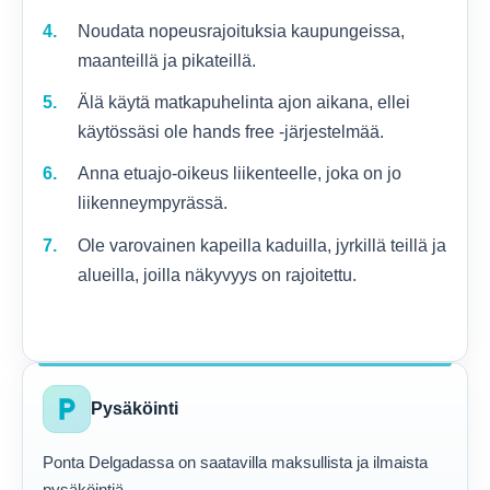
Noudata nopeusrajoituksia kaupungeissa,
maanteillä ja pikateillä.
Älä käytä matkapuhelinta ajon aikana, ellei
käytössäsi ole hands free -järjestelmää.
Anna etuajo-oikeus liikenteelle, joka on jo
liikenneympyrässä.
Ole varovainen kapeilla kaduilla, jyrkillä teillä ja
alueilla, joilla näkyvyys on rajoitettu.
local_parking
Pysäköinti
Ponta Delgadassa on saatavilla maksullista ja ilmaista
pysäköintiä.