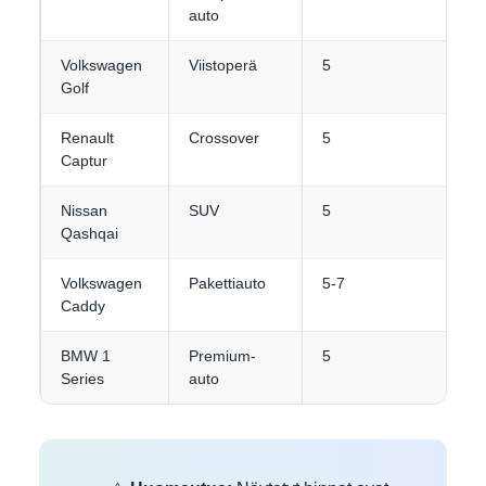
auto
Volkswagen
Viistoperä
5
3
Golf
Renault
Crossover
5
3
Captur
Nissan
SUV
5
4
Qashqai
Volkswagen
Pakettiauto
5-7
4-
Caddy
BMW 1
Premium-
5
3
Series
auto