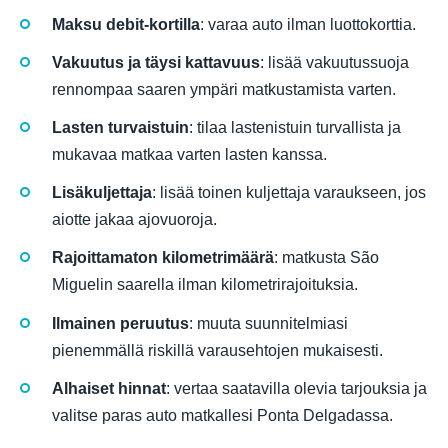
Maksu debit-kortilla
: varaa auto ilman luottokorttia.
Vakuutus ja täysi kattavuus
: lisää vakuutussuoja
rennompaa saaren ympäri matkustamista varten.
Lasten turvaistuin
: tilaa lastenistuin turvallista ja
mukavaa matkaa varten lasten kanssa.
Lisäkuljettaja
: lisää toinen kuljettaja varaukseen, jos
aiotte jakaa ajovuoroja.
Rajoittamaton kilometrimäärä
: matkusta São
Miguelin saarella ilman kilometrirajoituksia.
Ilmainen peruutus
: muuta suunnitelmiasi
pienemmällä riskillä varausehtojen mukaisesti.
Alhaiset hinnat
: vertaa saatavilla olevia tarjouksia ja
valitse paras auto matkallesi Ponta Delgadassa.