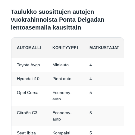
Taulukko suosittujen autojen
vuokrahinnoista Ponta Delgadan
lentoasemalla kausittain
AUTOMALLI
KORITYYPPI
MATKUSTAJAT
M
Toyota Aygo
Miniauto
4
1-
Hyundai i10
Pieni auto
4
1-
Opel Corsa
Economy-
5
2
auto
Citroën C3
Economy-
5
2
auto
Seat Ibiza
Kompakti
5
2-