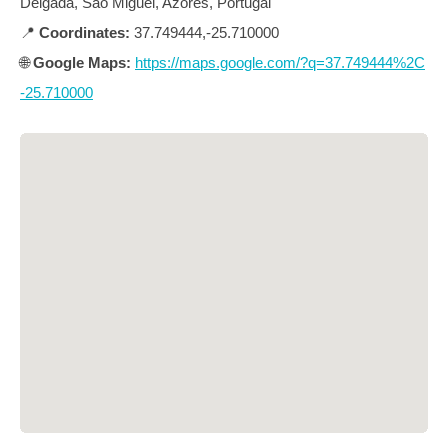
Delgada, São Miguel, Azores, Portugal
📍
Coordinates:
37.749444,-25.710000
🌐
Google Maps:
https://maps.google.com/?q=37.749444%2C
-25.710000