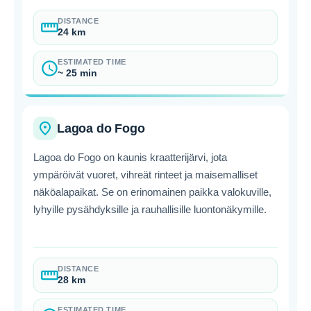
DISTANCE
straighten
24 km
ESTIMATED TIME
schedule
~ 25 min
place
Lagoa do Fogo
Lagoa do Fogo on kaunis kraatterijärvi, jota
ympäröivät vuoret, vihreät rinteet ja maisemalliset
näköalapaikat. Se on erinomainen paikka valokuville,
lyhyille pysähdyksille ja rauhallisille luontonäkymille.
DISTANCE
straighten
28 km
ESTIMATED TIME