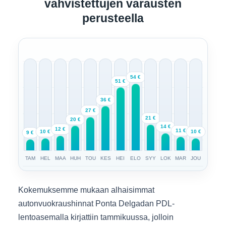
vahvistettujen varausten
perusteella
54 €
51 €
36 €
27 €
21 €
20 €
14 €
12 €
11 €
10 €
10 €
9 €
TAM
HEL
MAA
HUH
TOU
KES
HEI
ELO
SYY
LOK
MAR
JOU
Kokemuksemme mukaan alhaisimmat
autonvuokraushinnat Ponta Delgadan PDL-
lentoasemalla kirjattiin tammikuussa, jolloin