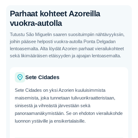
Parhaat kohteet Azoreilla
vuokra-autolla
Tutustu São Miguelin saaren suosituimpiin nähtävyyksiin,
joihin pääsee helposti vuokra-autolla Ponta Delgadan
lentoasemalta. Alta löydät Azorien parhaat vierailukohteet
sekä likimääräisen etäisyyden ja ajoajan lentoasemalta.
place
Sete Cidades
Sete Cidades on yksi Azorien kuuluisimmista
maisemista, joka tunnetaan tulivuorikraatteristaan,
sinisestä ja vihreästä järvestään sekä
panoraamanäkymistään. Se on ehdoton vierailukohde
luonnon ystäville ja ensikertalaisille.