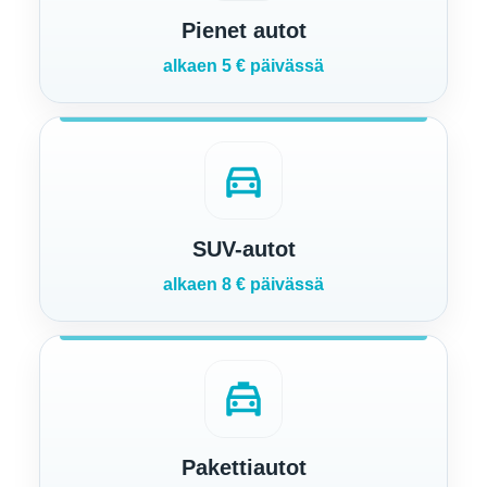
Pienet autot
alkaen 5 € päivässä
directions_car
SUV-autot
alkaen 8 € päivässä
local_taxi
Pakettiautot