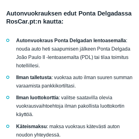
Autonvuokrauksen edut Ponta Delgadassa
RosCar.pt:n kautta:
Autonvuokraus Ponta Delgadan lentoasemalla
:
nouda auto heti saapumisen jälkeen Ponta Delgada
João Paulo II -lentoasemalta (PDL) tai tilaa toimitus
hotellillesi.
Ilman talletusta
: vuokraa auto ilman suuren summan
varaamista pankkikortiltasi.
Ilman luottokorttia
: valitse saatavilla olevia
vuokrausvaihtoehtoja ilman pakollista luottokortin
käyttöä.
Käteismaksu
: maksa vuokraus kätevästi auton
noudon yhteydessä.