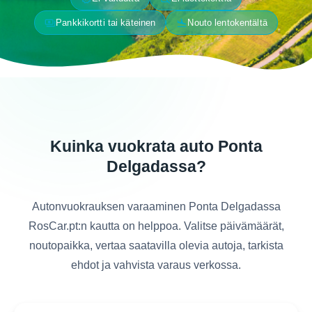
payments
flight_land
Pankkikortti tai käteinen
Nouto lentokentältä
Kuinka vuokrata auto Ponta
Delgadassa?
Autonvuokrauksen varaaminen Ponta Delgadassa
RosCar.pt:n kautta on helppoa. Valitse päivämäärät,
noutopaikka, vertaa saatavilla olevia autoja, tarkista
ehdot ja vahvista varaus verkossa.