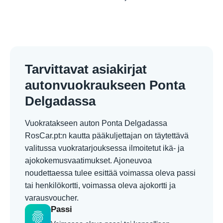
Tarvittavat asiakirjat
autonvuokraukseen Ponta
Delgadassa
Vuokratakseen auton Ponta Delgadassa
RosCar.pt:n kautta pääkuljettajan on täytettävä
valitussa vuokratarjouksessa ilmoitetut ikä- ja
ajokokemusvaatimukset. Ajoneuvoa
noudettaessa tulee esittää voimassa oleva passi
tai henkilökortti, voimassa oleva ajokortti ja
varausvoucher.
Passi
fingerprint