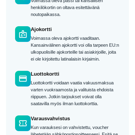
Voimassa oleva passi tai kansallisen
henkilökortin on oltava esitettävänä
noutopaikassa.
Ajokortti
badge
Voimassa oleva ajokortti vaaditaan.
Kansainvälinen ajokortti voi olla tarpeen EU:n
ulkopuolisille ajokorteille tai asiakirjoille, joita
ei ole kirjoitettu latinalaisin kirjaimin.
Luottokortti
credit_card
Luottokortti voidaan vaatia vakuusmaksua
varten vuokraamosta ja valituista ehdoista
riippuen. Jotkin tarjoukset voivat olla
saatavilla myös ilman luottokorttia.
Varausvahvistus
confirmation_number
Kun varauksesi on vahvistettu, voucher
lähetetään sähköpostiosoitteeseesi. Esitä se