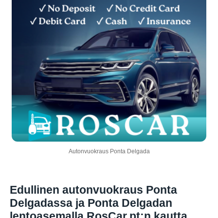
Autonvuokraus Ponta Delgada
Edullinen autonvuokraus Ponta
Delgadassa ja Ponta Delgadan
lentoasemalla RosCar.pt:n kautta