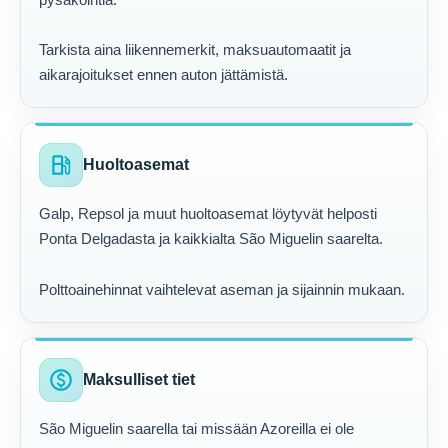
Tarkista aina liikennemerkit, maksuautomaatit ja
aikarajoitukset ennen auton jättämistä.
local_gas_station
Huoltoasemat
Galp, Repsol ja muut huoltoasemat löytyvät helposti
Ponta Delgadasta ja kaikkialta São Miguelin saarelta.
Polttoainehinnat vaihtelevat aseman ja sijainnin mukaan.
paid
Maksulliset tiet
São Miguelin saarella tai missään Azoreilla ei ole