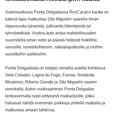
Autonvuokraus Ponta Delgadassa RosCar.pt:n kautta on
kätevä tapa matkustaa São Miguelin saarella ilman
riippuvuutta takseista, julkisesta liikenteestä tai
ryhmäretkistä. Vuokra-auto antaa mahdollisuuden
suunnitella oman reitin ja päästä helposti hotellille,
rannoille, luontokohteisiin, näköalapaikoille ja muihin
suosittuihin paikkoihin.
Ponta Delgadasta on helppo vierailla autolla kohteissa
Sete Cidades, Lagoa do Fogo, Furnas, Nordeste,
Mosteiros, Ribeira Grande ja São Miguelin saaren
rannikolla. Auton vuokraaminen Ponta Delgadan
lentoasemalta sopii erityisesti matkailijoille, jotka
haluavat nähdä enemmän paikkoja yhdellä matkalla ja
matkustaa omaan tahtiinsa.