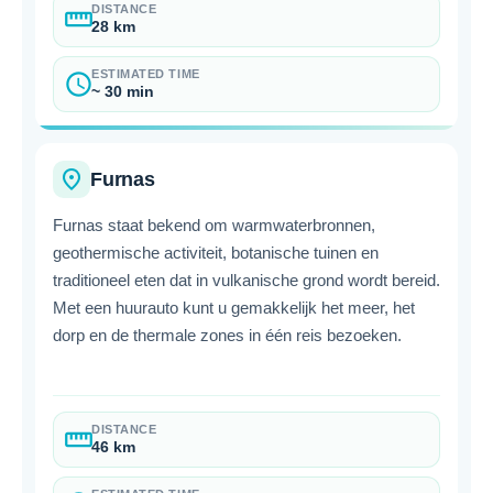
DISTANCE
straighten
28 km
ESTIMATED TIME
schedule
~ 30 min
place
Furnas
Furnas staat bekend om warmwaterbronnen,
geothermische activiteit, botanische tuinen en
traditioneel eten dat in vulkanische grond wordt bereid.
Met een huurauto kunt u gemakkelijk het meer, het
dorp en de thermale zones in één reis bezoeken.
DISTANCE
straighten
46 km