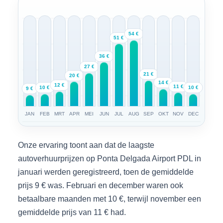
54 €
51 €
36 €
27 €
21 €
20 €
14 €
12 €
11 €
10 €
10 €
9 €
JAN
FEB
MRT
APR
MEI
JUN
JUL
AUG
SEP
OKT
NOV
DEC
Onze ervaring toont aan dat de laagste
autoverhuurprijzen op Ponta Delgada Airport PDL in
januari werden geregistreerd, toen de gemiddelde
prijs 9 € was. Februari en december waren ook
betaalbare maanden met 10 €, terwijl november een
gemiddelde prijs van 11 € had.