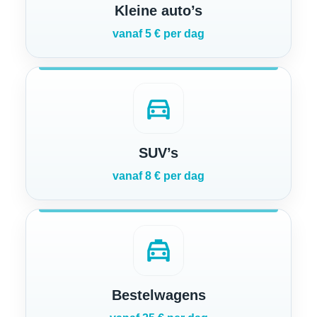
Kleine auto’s
vanaf 5 € per dag
directions_car
SUV’s
vanaf 8 € per dag
local_taxi
Bestelwagens