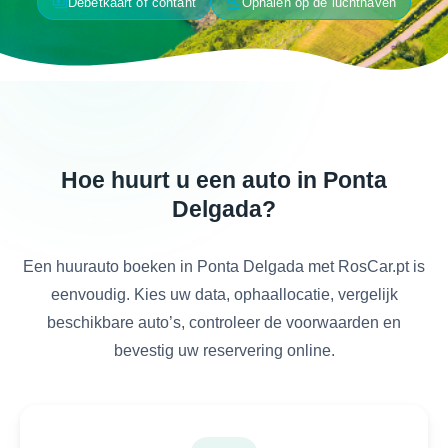
payments
flight_land
Debetkaart of contant
Ophalen op de luchthaven
Hoe huurt u een auto in Ponta
Delgada?
Een huurauto boeken in Ponta Delgada met RosCar.pt is
eenvoudig. Kies uw data, ophaallocatie, vergelijk
beschikbare auto’s, controleer de voorwaarden en
bevestig uw reservering online.