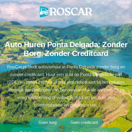
Skip
to
content
ROSCAR PORTUGAL
»
AUTO HUREN PONTA DELGADA
Auto Huren Ponta Delgada: Zonder
Borg, Zonder Creditcard
RosCar.pt biedt autoverhuur in Ponta Delgada zonder borg en
zonder creditcard. Huur een auto op Ponta Delgada Airport
(PDL) en betaal contant of met een debetkaart bij het ophalen.
Vergelijk aanbiedingen van betrouwbare lokale aanbieders en
voeg verzekering of volledige dekking toe voor een
comfortabelere en zorgeloze reis.
verified
credit_card_off
Geen borg
Geen creditcard