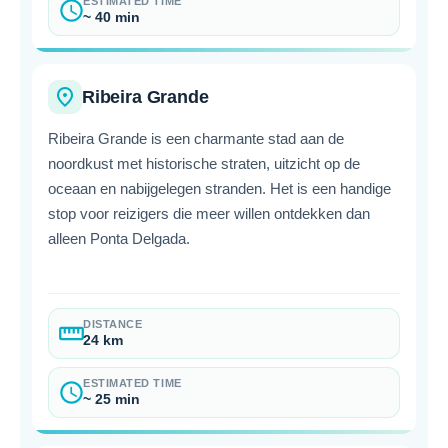
ESTIMATED TIME
schedule
~ 40 min
place
Ribeira Grande
Ribeira Grande is een charmante stad aan de
noordkust met historische straten, uitzicht op de
oceaan en nabijgelegen stranden. Het is een handige
stop voor reizigers die meer willen ontdekken dan
alleen Ponta Delgada.
DISTANCE
straighten
24 km
ESTIMATED TIME
schedule
~ 25 min