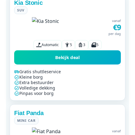
Kia Stonic
SUV
vanaf
€9
per dag
Automatic
5
3
5
Bekijk deal
Gratis shuttleservice
Kleine borg
Extra bestuurder
Volledige dekking
Pinpas voor borg
Fiat Panda
MINI CAR
vanaf