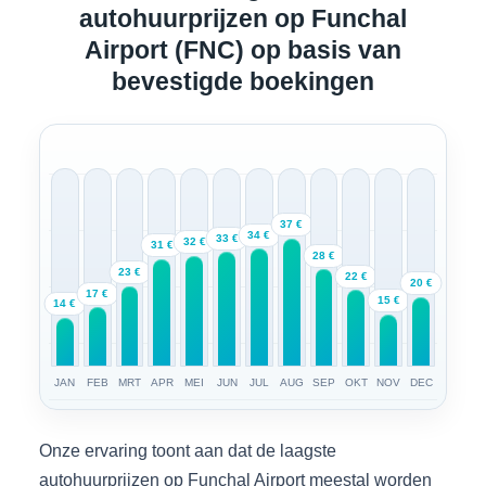
autohuurprijzen op Funchal
Airport (FNC) op basis van
bevestigde boekingen
37 €
34 €
33 €
32 €
31 €
28 €
23 €
22 €
20 €
17 €
15 €
14 €
JAN
FEB
MRT
APR
MEI
JUN
JUL
AUG
SEP
OKT
NOV
DEC
Onze ervaring toont aan dat de laagste
autohuurprijzen op Funchal Airport meestal worden