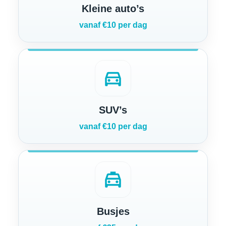
Kleine auto’s
vanaf €10 per dag
directions_car
SUV’s
vanaf €10 per dag
local_taxi
Busjes