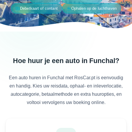
payments
flight_land
Debetkaart of contant
Ophalen op de luchthaven
Hoe huur je een auto in Funchal?
Een auto huren in Funchal met RosCar.pt is eenvoudig
en handig. Kies uw reisdata, ophaal- en inleverlocatie,
autocategorie, betaalmethode en extra huuropties, en
voltooi vervolgens uw boeking online.