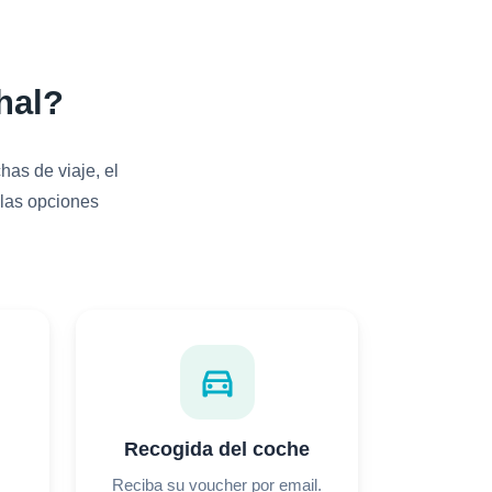
hal?
has de viaje, el
 las opciones
directions_car
Recogida del coche
Reciba su voucher por email.