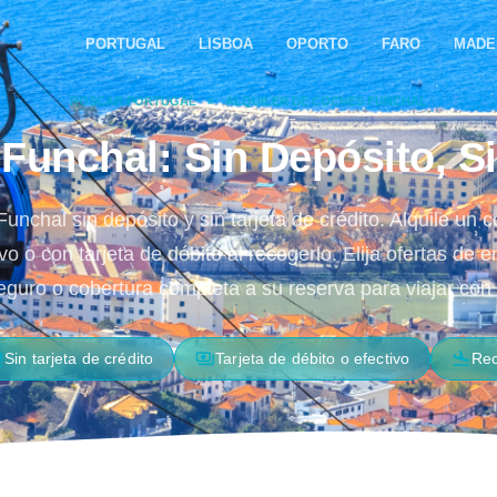
PORTUGAL
LISBOA
OPORTO
FARO
MADE
ROSCAR PORTUGAL
»
ALQUILER DE COCHES FUNCHAL
Funchal: Sin Depósito, Si
unchal sin depósito y sin tarjeta de crédito. Alquile un
o o con tarjeta de débito al recogerlo. Elija ofertas de 
guro o cobertura completa a su reserva para viajar con 
_off
payments
flight_land
Sin tarjeta de crédito
Tarjeta de débito o efectivo
Rec