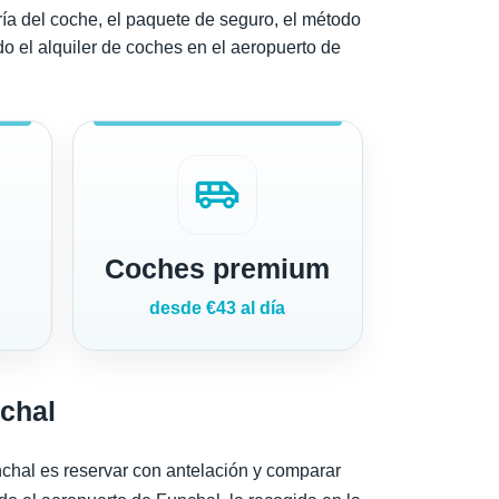
oría del coche, el paquete de seguro, el método
do el alquiler de coches en el aeropuerto de
airport_shuttle
Coches premium
desde €43 al día
nchal
nchal es reservar con antelación y comparar