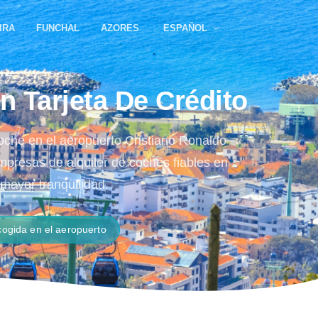
IRA
FUNCHAL
AZORES
ESPAÑOL
n Tarjeta De Crédito
 coche en el aeropuerto Cristiano Ronaldo
empresas de alquiler de coches fiables en
mayor tranquilidad.
ogida en el aeropuerto