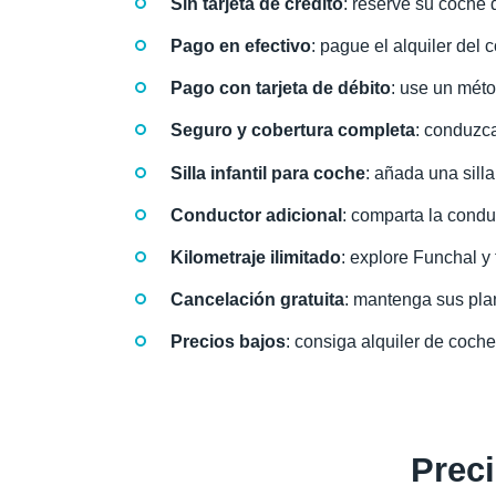
Sin tarjeta de crédito
: reserve su coche d
Pago en efectivo
: pague el alquiler del 
Pago con tarjeta de débito
: use un méto
Seguro y cobertura completa
: conduzc
Silla infantil para coche
: añada una silla
Conductor adicional
: comparta la condu
Kilometraje ilimitado
: explore Funchal y 
Cancelación gratuita
: mantenga sus plan
Precios bajos
: consiga alquiler de coch
Preci