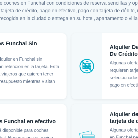
de coches en Funchal con condiciones de reserva sencillas y opc
n tarjeta de crédito, pago en efectivo, pago con tarjeta de débito
recogida en la ciudad o entrega en su hotel, apartamento o villa
es Funchal Sin
Alquiler D
De Crédito
quiler en Funchal sin
Algunas ofert
n retención en la tarjeta. Esta
requieren tarj
viajeros que quieren tener
seleccionados
resupuesto mientras visitan
pago en efect
Alquiler d
tarjeta de 
s Funchal en efectivo
Algunas ofert
á disponible para coches
en Funchal per
al. Reserve online, revise