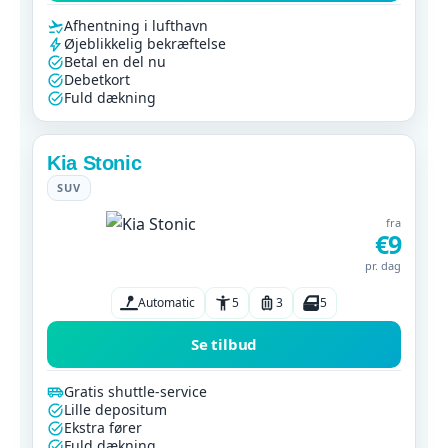
Afhentning i lufthavn
Øjeblikkelig bekræftelse
Betal en del nu
Debetkort
Fuld dækning
Kia Stonic
SUV
fra
€9
pr. dag
Automatic
5
3
5
Se tilbud
Gratis shuttle-service
Lille depositum
Ekstra fører
Fuld dækning