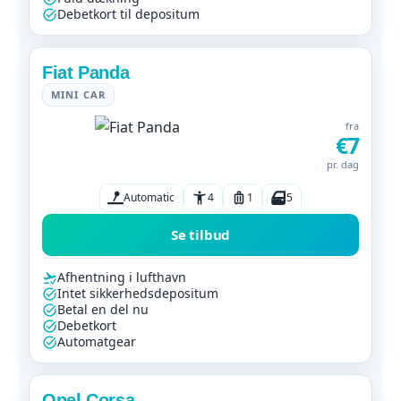
Debetkort til depositum
Fiat Panda
MINI CAR
fra
€7
pr. dag
Automatic
4
1
5
Se tilbud
Afhentning i lufthavn
Intet sikkerhedsdepositum
Betal en del nu
Debetkort
Automatgear
Opel Corsa