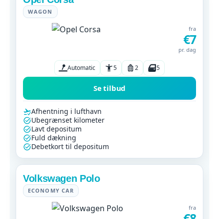
WAGON
fra
€7
pr. dag
Automatic
5
2
5
Se tilbud
Afhentning i lufthavn
Ubegrænset kilometer
Lavt depositum
Fuld dækning
Debetkort til depositum
Volkswagen Polo
ECONOMY CAR
fra
€8