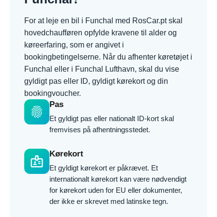
For at leje en bil i Funchal med RosCar.pt skal
hovedchaufføren opfylde kravene til alder og
køreerfaring, som er angivet i
bookingbetingelserne. Når du afhenter køretøjet i
Funchal eller i Funchal Lufthavn, skal du vise
gyldigt pas eller ID, gyldigt kørekort og din
bookingvoucher.
Pas
fingerprint
Et gyldigt pas eller nationalt ID-kort skal
fremvises på afhentningsstedet.
Kørekort
badge
Et gyldigt kørekort er påkrævet. Et
internationalt kørekort kan være nødvendigt
for kørekort uden for EU eller dokumenter,
der ikke er skrevet med latinske tegn.