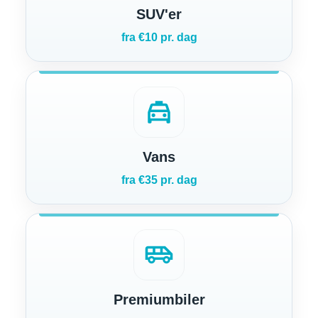
SUV'er
fra €10 pr. dag
local_taxi
Vans
fra €35 pr. dag
airport_shuttle
Premiumbiler