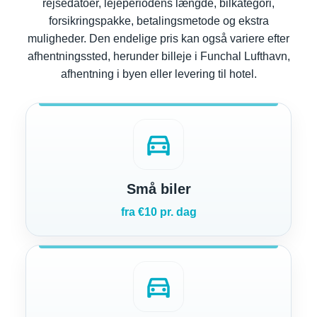
rejsedatoer, lejeperiodens længde, bilkategori,
forsikringspakke, betalingsmetode og ekstra
muligheder. Den endelige pris kan også variere efter
afhentningssted, herunder billeje i Funchal Lufthavn,
afhentning i byen eller levering til hotel.
directions_car
Små biler
fra €10 pr. dag
directions_car