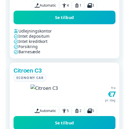
Automatic
4
1
3
Se tilbud
Udlejningskontor
Intet depositum
Intet kreditkort
Forsikring
Barnesæde
Citroen C3
ECONOMY CAR
fra
€7
pr. dag
Automatic
5
2
5
Se tilbud