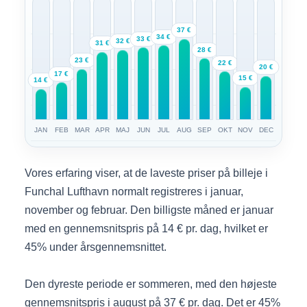
37 €
34 €
33 €
32 €
31 €
28 €
23 €
22 €
20 €
17 €
15 €
14 €
JAN
FEB
MAR
APR
MAJ
JUN
JUL
AUG
SEP
OKT
NOV
DEC
Vores erfaring viser, at de laveste priser på billeje i
Funchal Lufthavn normalt registreres i januar,
november og februar. Den billigste måned er januar
med en gennemsnitspris på 14 € pr. dag, hvilket er
45% under årsgennemsnittet.
Den dyreste periode er sommeren, med den højeste
gennemsnitspris i august på 37 € pr. dag. Det er 45%