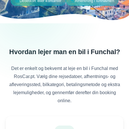
payments
flight_land
Debetkort eller kontanter
Afhentning i lufthavnen
Hvordan lejer man en bil i Funchal?
Det er enkelt og bekvemt at leje en bil i Funchal med
RosCar.pt. Vælg dine rejsedatoer, afhentnings- og
afleveringssted, bilkategori, betalingsmetode og ekstra
lejemuligheder, og gennemfør derefter din booking
online.