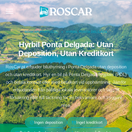
Skip
to
content
ROSCAR PORTUGAL
»
HYRBIL PONTA DELGADA
Hyrbil Ponta Delgada: Utan
Deposition, Utan Kreditkort
RosCar.pt erbjuder biluthyrning i Ponta Delgada utan deposition
och utan kreditkort. Hyr en bil på Ponta Delgada flygplats (PDL)
och betala kontant eller med betalkort vid upphämtning. Jämför
erbjudanden från pålitliga lokala leverantörer och lägg till
försäkring eller full täckning för en bekvämare och tryggare
resa.
verified
credit_card_off
Ingen deposition
Inget kreditkort