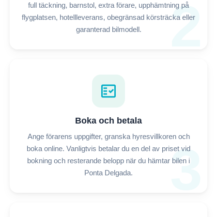
2
full täckning, barnstol, extra förare, upphämtning på
flygplatsen, hotellleverans, obegränsad körsträcka eller
garanterad bilmodell.
fact_check
Boka och betala
Ange förarens uppgifter, granska hyresvillkoren och
3
boka online. Vanligtvis betalar du en del av priset vid
bokning och resterande belopp när du hämtar bilen i
Ponta Delgada.