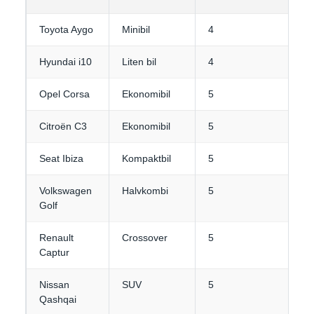
Toyota Aygo
Minibil
4
1
Hyundai i10
Liten bil
4
1
Opel Corsa
Ekonomibil
5
2
Citroën C3
Ekonomibil
5
2
Seat Ibiza
Kompaktbil
5
2
Volkswagen
Halvkombi
5
3
Golf
Renault
Crossover
5
3
Captur
Nissan
SUV
5
4
Qashqai