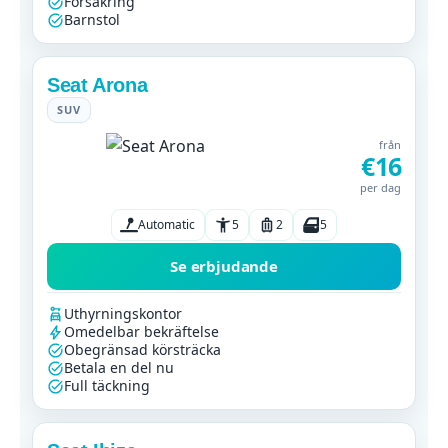
Försäkring
Barnstol
Seat Arona
SUV
från
€16
per dag
Automatic
5
2
5
Se erbjudande
Uthyrningskontor
Omedelbar bekräftelse
Obegränsad körsträcka
Betala en del nu
Full täckning