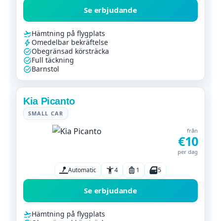
Se erbjudande
Hämtning på flygplats
Omedelbar bekräftelse
Obegränsad körsträcka
Full täckning
Barnstol
Kia Picanto
SMALL CAR
från
€10
per dag
Automatic
4
1
5
Se erbjudande
Hämtning på flygplats