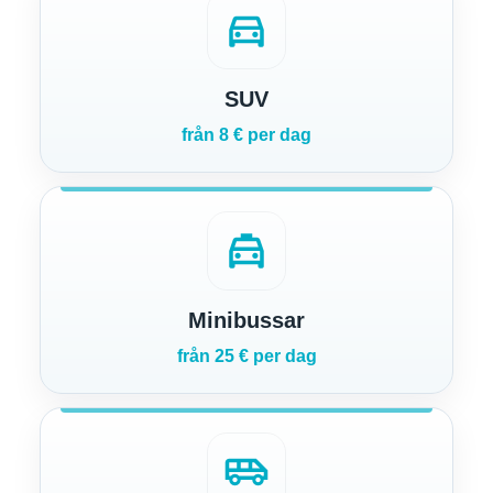
directions_car
SUV
från 8 € per dag
local_taxi
Minibussar
från 25 € per dag
airport_shuttle