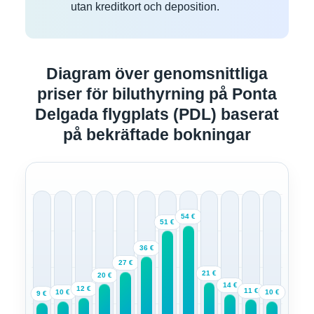
utan kreditkort och deposition.
Diagram över genomsnittliga
priser för biluthyrning på Ponta
Delgada flygplats (PDL) baserat
på bekräftade bokningar
54 €
51 €
36 €
27 €
21 €
20 €
14 €
12 €
11 €
10 €
10 €
9 €