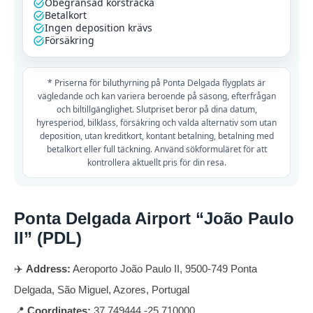
Obegränsad körsträcka
Betalkort
Ingen deposition krävs
Försäkring
* Priserna för biluthyrning på Ponta Delgada flygplats är
vägledande och kan variera beroende på säsong, efterfrågan
och biltillgänglighet. Slutpriset beror på dina datum,
hyresperiod, bilklass, försäkring och valda alternativ som utan
deposition, utan kreditkort, kontant betalning, betalning med
betalkort eller full täckning. Använd sökformuläret för att
kontrollera aktuellt pris för din resa.
Ponta Delgada Airport “João Paulo
II” (PDL)
✈️
Address:
Aeroporto João Paulo II, 9500-749 Ponta
Delgada, São Miguel, Azores, Portugal
📍
Coordinates:
37.749444,-25.710000