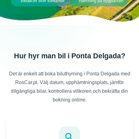
payments
flight_land
Betalkort eller kontanter
Hämtning på flygplatsen
Hur hyr man bil i Ponta Delgada?
Det är enkelt att boka biluthyrning i Ponta Delgada med
RosCar.pt. Välj datum, upphämtningsplats, jämför
tillgängliga bilar, kontrollera villkoren och bekräfta din
bokning online.
search