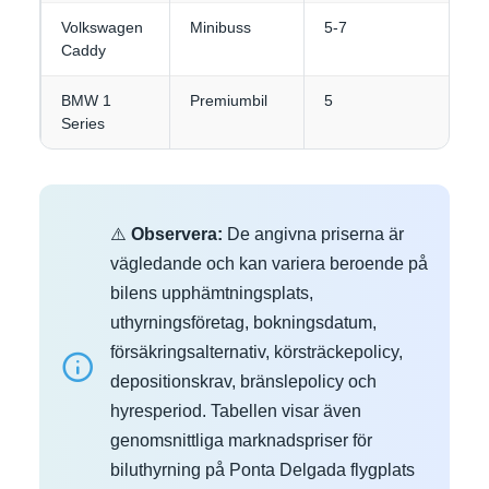
Volkswagen
Minibuss
5-7
4
Caddy
BMW 1
Premiumbil
5
3
Series
⚠️
Observera:
De angivna priserna är
vägledande och kan variera beroende på
bilens upphämtningsplats,
uthyrningsföretag, bokningsdatum,
försäkringsalternativ, körsträckepolicy,
depositionskrav, bränslepolicy och
hyresperiod. Tabellen visar även
genomsnittliga marknadspriser för
biluthyrning på Ponta Delgada flygplats