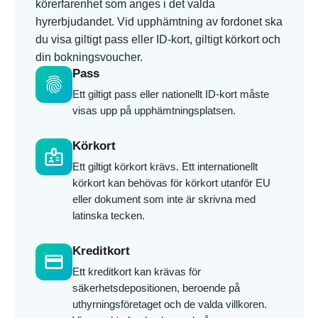
körerfarenhet som anges i det valda
hyrerbjudandet. Vid upphämtning av fordonet ska
du visa giltigt pass eller ID-kort, giltigt körkort och
din bokningsvoucher.
Pass
fingerprint
Ett giltigt pass eller nationellt ID-kort måste
visas upp på upphämtningsplatsen.
Körkort
badge
Ett giltigt körkort krävs. Ett internationellt
körkort kan behövas för körkort utanför EU
eller dokument som inte är skrivna med
latinska tecken.
Kreditkort
credit_card
Ett kreditkort kan krävas för
säkerhetsdepositionen, beroende på
uthyrningsföretaget och de valda villkoren.