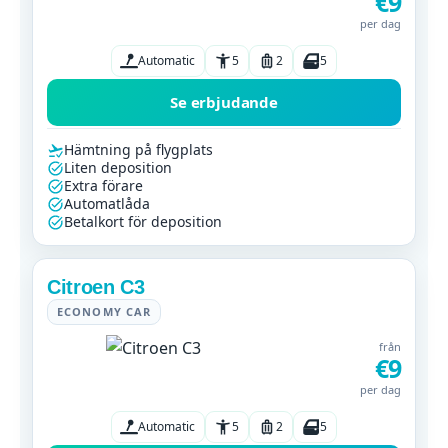
€9
per dag
Automatic
5
2
5
Se erbjudande
Hämtning på flygplats
Liten deposition
Extra förare
Automatlåda
Betalkort för deposition
Citroen C3
ECONOMY CAR
från
€9
per dag
Automatic
5
2
5