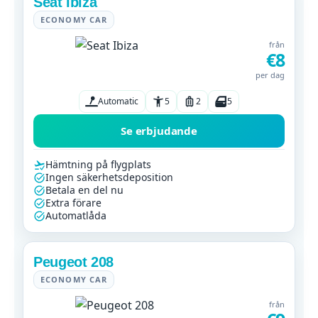
Seat Ibiza
ECONOMY CAR
från
€8
per dag
Automatic
5
2
5
Se erbjudande
Hämtning på flygplats
Ingen säkerhetsdeposition
Betala en del nu
Extra förare
Automatlåda
Peugeot 208
ECONOMY CAR
från