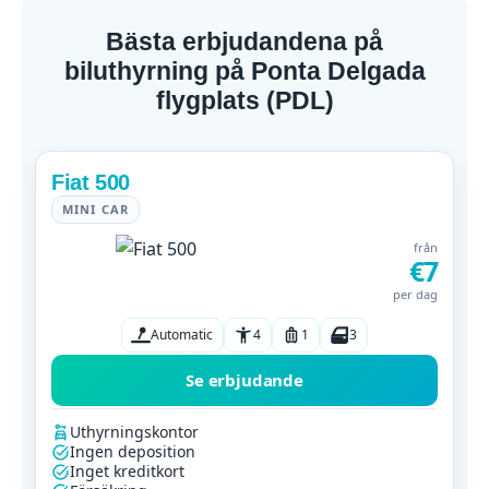
Bästa erbjudandena på
biluthyrning på Ponta Delgada
flygplats (PDL)
Fiat 500
MINI CAR
från
€7
per dag
Automatic
4
1
3
Se erbjudande
Uthyrningskontor
Ingen deposition
Inget kreditkort