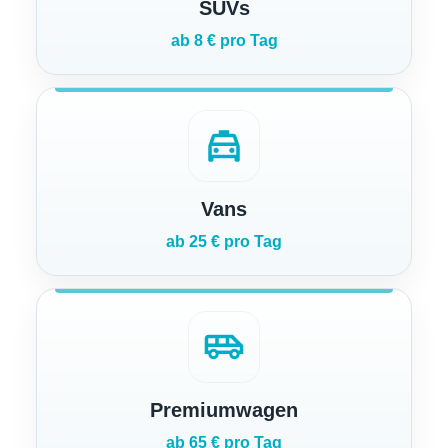
SUVs
ab 8 € pro Tag
local_taxi
Vans
ab 25 € pro Tag
airport_shuttle
Premiumwagen
ab 65 € pro Tag