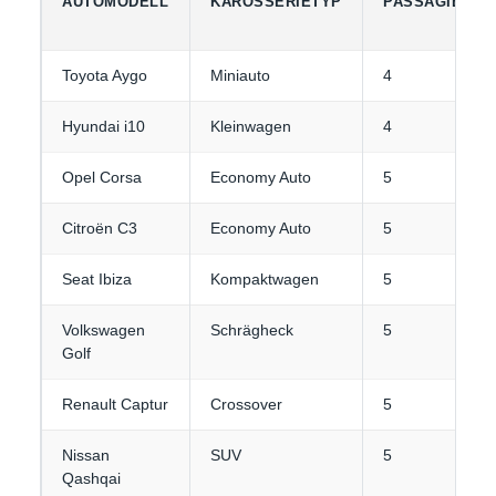
AUTOMODELL
KAROSSERIETYP
PASSAGIERE
Toyota Aygo
Miniauto
4
Hyundai i10
Kleinwagen
4
Opel Corsa
Economy Auto
5
Citroën C3
Economy Auto
5
Seat Ibiza
Kompaktwagen
5
Volkswagen
Schrägheck
5
Golf
Renault Captur
Crossover
5
Nissan
SUV
5
Qashqai