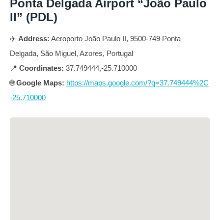
Ponta Delgada Airport “João Paulo
II” (PDL)
✈️
Address:
Aeroporto João Paulo II, 9500-749 Ponta
Delgada, São Miguel, Azores, Portugal
📍
Coordinates:
37.749444,-25.710000
🌐
Google Maps:
https://maps.google.com/?q=37.749444%2C
-25.710000