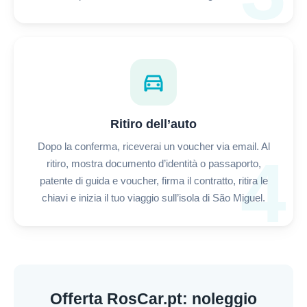
directions_car
Ritiro dell’auto
Dopo la conferma, riceverai un voucher via email. Al
4
ritiro, mostra documento d’identità o passaporto,
patente di guida e voucher, firma il contratto, ritira le
chiavi e inizia il tuo viaggio sull’isola di São Miguel.
Offerta RosCar.pt: noleggio