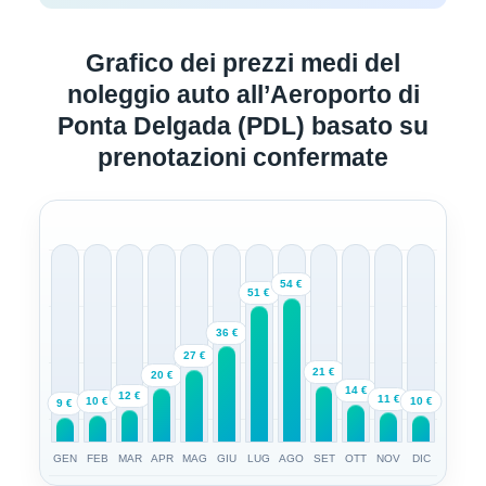
Grafico dei prezzi medi del
noleggio auto all’Aeroporto di
Ponta Delgada (PDL) basato su
prenotazioni confermate
54 €
51 €
36 €
27 €
21 €
20 €
14 €
12 €
11 €
10 €
10 €
9 €
GEN
FEB
MAR
APR
MAG
GIU
LUG
AGO
SET
OTT
NOV
DIC