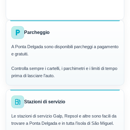
local_parking
Parcheggio
A Ponta Delgada sono disponibili parcheggi a pagamento
e gratuiti.
Controlla sempre i cartelli, i parchimetri e i limiti di tempo
prima di lasciare l’auto.
local_gas_station
Stazioni di servizio
Le stazioni di servizio Galp, Repsol e altre sono facili da
trovare a Ponta Delgada e in tutta l’isola di São Miguel.