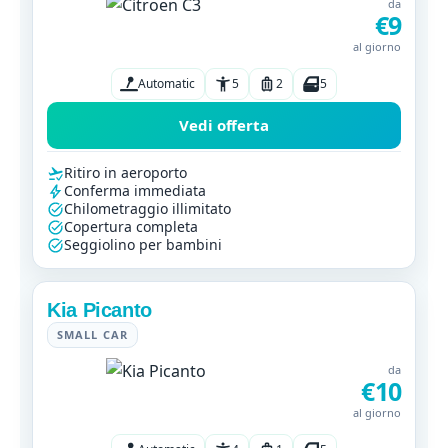
da
€9
al giorno
Automatic
5
2
5
Vedi offerta
Ritiro in aeroporto
Conferma immediata
Chilometraggio illimitato
Copertura completa
Seggiolino per bambini
Kia Picanto
SMALL CAR
da
€10
al giorno