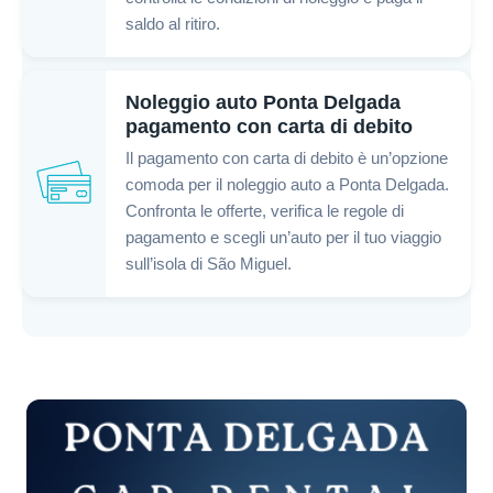
saldo al ritiro.
Noleggio auto Ponta Delgada
pagamento con carta di debito
Il pagamento con carta di debito è un’opzione
comoda per il noleggio auto a Ponta Delgada.
Confronta le offerte, verifica le regole di
pagamento e scegli un’auto per il tuo viaggio
sull’isola di São Miguel.