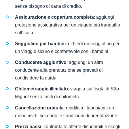
senza bisogno di carta di credito.
Assicurazione e copertura completa
: aggiungi
protezione assicurativa per un viaggio più tranquillo
sull’isola.
Seggiolino per bambini
: richiedi un seggiolino per
un viaggio sicuro e confortevole con i bambini.
Conducente aggiuntivo
: aggiungi un altro
conducente alla prenotazione se prevedi di
condividere la guida.
Chilometraggio illimitato
: viaggia sull’isola di São
Miguel senza limiti di chilometri.
Cancellazione gratuita
: modifica i tuoi piani con
meno rischi secondo le condizioni di prenotazione.
Prezzi bassi
: confronta le offerte disponibili e scegli