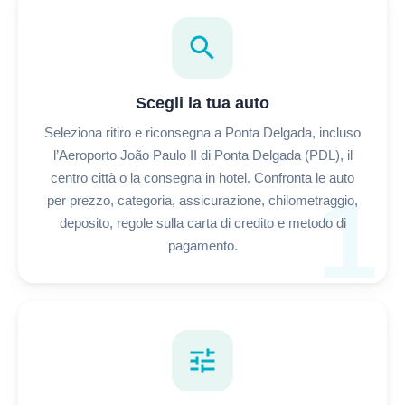
search
Scegli la tua auto
Seleziona ritiro e riconsegna a Ponta Delgada, incluso
l’Aeroporto João Paulo II di Ponta Delgada (PDL), il
centro città o la consegna in hotel. Confronta le auto
1
per prezzo, categoria, assicurazione, chilometraggio,
deposito, regole sulla carta di credito e metodo di
pagamento.
tune