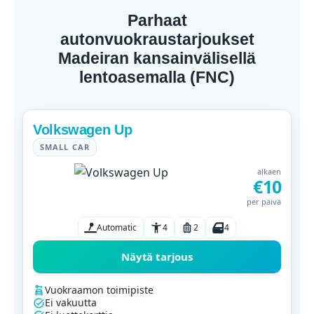
Parhaat
autonvuokraustarjoukset
Madeiran kansainvälisellä
lentoasemalla (FNC)
Volkswagen Up
SMALL CAR
alkaen
€10
per päivä
Automatic
4
2
4
Näytä tarjous
Vuokraamon toimipiste
Ei vakuutta