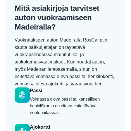
Mitä asiakirjoja tarvitset
auton vuokraamiseen
Madeiralla?
Vuokratakseen auton Madeiralla RosCar.pt:n
kautta pääkuljettajan on täytettävä
vuokrausehdoissa mainitut ikä- ja
ajokokemusvaatimukset. Kun noudat auton,
myös Madeiran lentoasemalla, sinun on
esitettävä voimassa oleva passi tai henkilökortti,
voimassa oleva ajokortti ja varausvoucher.
Passi
fingerprint
Voimassa oleva passi tai kansallisen
henkilökortin on oltava esitettävänä
noutopaikassa.
Ajokortti