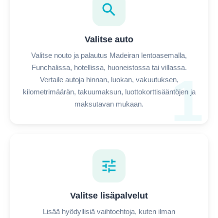
search
Valitse auto
Valitse nouto ja palautus Madeiran lentoasemalla,
Funchalissa, hotellissa, huoneistossa tai villassa.
1
Vertaile autoja hinnan, luokan, vakuutuksen,
kilometrimäärän, takuumaksun, luottokorttisääntöjen ja
maksutavan mukaan.
tune
Valitse lisäpalvelut
Lisää hyödyllisiä vaihtoehtoja, kuten ilman