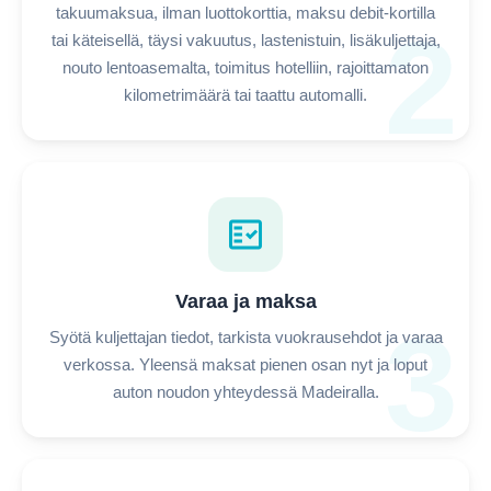
takuumaksua, ilman luottokorttia, maksu debit-kortilla
2
tai käteisellä, täysi vakuutus, lastenistuin, lisäkuljettaja,
nouto lentoasemalta, toimitus hotelliin, rajoittamaton
kilometrimäärä tai taattu automalli.
fact_check
Varaa ja maksa
3
Syötä kuljettajan tiedot, tarkista vuokrausehdot ja varaa
verkossa. Yleensä maksat pienen osan nyt ja loput
auton noudon yhteydessä Madeiralla.