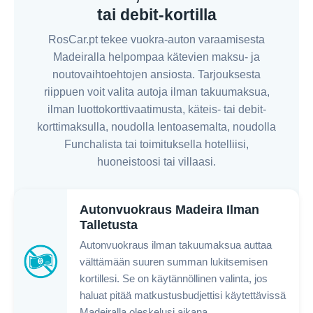
tai debit-kortilla
RosCar.pt tekee vuokra-auton varaamisesta
Madeiralla helpompaa kätevien maksu- ja
noutovaihtoehtojen ansiosta. Tarjouksesta
riippuen voit valita autoja ilman takuumaksua,
ilman luottokorttivaatimusta, käteis- tai debit-
korttimaksulla, noudolla lentoasemalta, noudolla
Funchalista tai toimituksella hotelliisi,
huoneistoosi tai villaasi.
Autonvuokraus Madeira Ilman
Talletusta
Autonvuokraus ilman takuumaksua auttaa
välttämään suuren summan lukitsemisen
kortillesi. Se on käytännöllinen valinta, jos
haluat pitää matkustusbudjettisi käytettävissä
Madeiralla oleskelusi aikana.