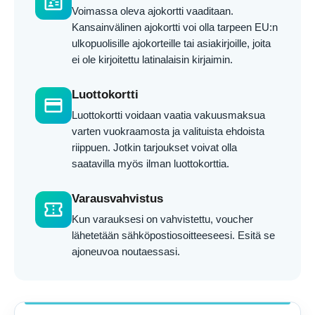
badge
Voimassa oleva ajokortti vaaditaan.
Kansainvälinen ajokortti voi olla tarpeen EU:n
ulkopuolisille ajokorteille tai asiakirjoille, joita
ei ole kirjoitettu latinalaisin kirjaimin.
Luottokortti
credit_card
Luottokortti voidaan vaatia vakuusmaksua
varten vuokraamosta ja valituista ehdoista
riippuen. Jotkin tarjoukset voivat olla
saatavilla myös ilman luottokorttia.
Varausvahvistus
confirmation_number
Kun varauksesi on vahvistettu, voucher
lähetetään sähköpostiosoitteeseesi. Esitä se
ajoneuvoa noutaessasi.