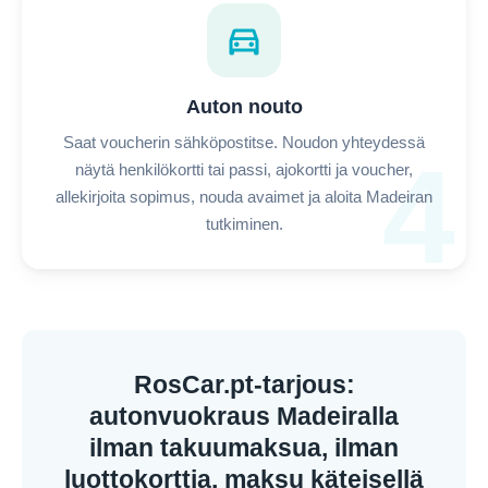
directions_car
Auton nouto
Saat voucherin sähköpostitse. Noudon yhteydessä
4
näytä henkilökortti tai passi, ajokortti ja voucher,
allekirjoita sopimus, nouda avaimet ja aloita Madeiran
tutkiminen.
RosCar.pt-tarjous:
autonvuokraus Madeiralla
ilman takuumaksua, ilman
luottokorttia, maksu käteisellä