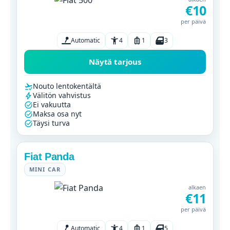
€10
per päivä
Automatic
4
1
3
Näytä tarjous
Nouto lentokentältä
Välitön vahvistus
Ei vakuutta
Maksa osa nyt
Täysi turva
Fiat Panda
MINI CAR
alkaen
€11
per päivä
Automatic
4
1
5