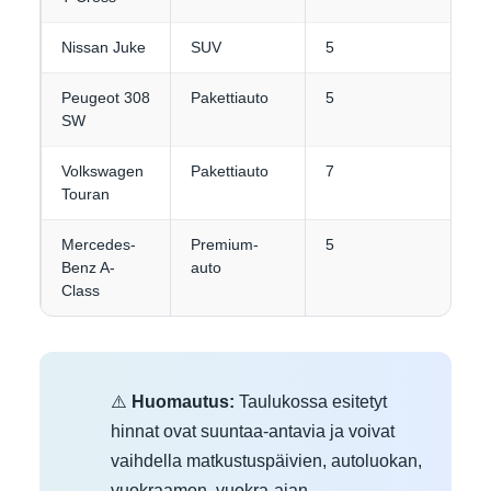
Nissan Juke
SUV
5
3
Peugeot 308
Pakettiauto
5
4-
SW
Volkswagen
Pakettiauto
7
3-
Touran
Mercedes-
Premium-
5
3
Benz A-
auto
Class
⚠️
Huomautus:
Taulukossa esitetyt
hinnat ovat suuntaa-antavia ja voivat
vaihdella matkustuspäivien, autoluokan,
vuokraamon, vuokra-ajan,