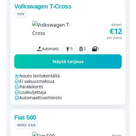
Volkswagen T-Cross
SUV
alkaen
€12
per päivä
Automatic
5
2
5
Näytä tarjous
Nouto lentokentältä
Ei vakuusmaksua
Pankkikortti
Lisäkuljettaja
Automaattivaihteisto
Fiat 500
MINI CAR
alkaen