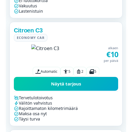
Ei luottokorttia
Vakuutus
Lastenistuin
Citroen C3
ECONOMY CAR
alkaen
€10
per päivä
Automatic
5
2
5
Näytä tarjous
Tervetulotoivotus
Välitön vahvistus
Rajoittamaton kilometrimäärä
Maksa osa nyt
Täysi turva