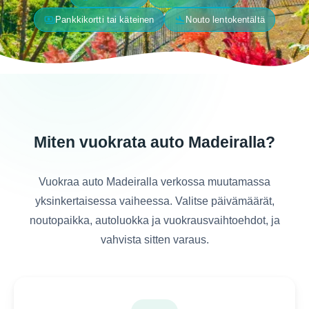
payments
flight_land
Pankkikortti tai käteinen
Nouto lentokentältä
Miten vuokrata auto Madeiralla?
Vuokraa auto Madeiralla verkossa muutamassa
yksinkertaisessa vaiheessa. Valitse päivämäärät,
noutopaikka, autoluokka ja vuokrausvaihtoehdot, ja
vahvista sitten varaus.