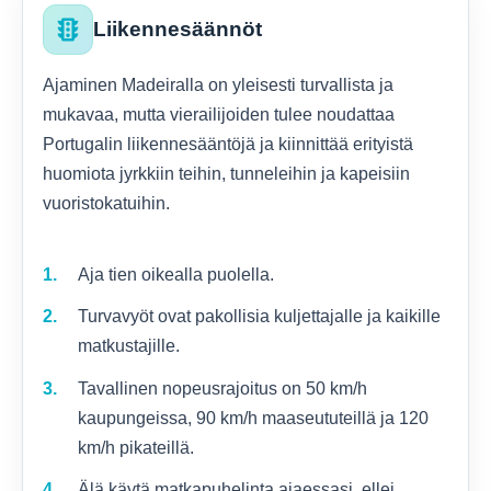
traffic
Liikennesäännöt
Ajaminen Madeiralla on yleisesti turvallista ja
mukavaa, mutta vierailijoiden tulee noudattaa
Portugalin liikennesääntöjä ja kiinnittää erityistä
huomiota jyrkkiin teihin, tunneleihin ja kapeisiin
vuoristokatuihin.
Aja tien oikealla puolella.
Turvavyöt ovat pakollisia kuljettajalle ja kaikille
matkustajille.
Tavallinen nopeusrajoitus on 50 km/h
kaupungeissa, 90 km/h maaseututeillä ja 120
km/h pikateillä.
Älä käytä matkapuhelinta ajaessasi, ellei