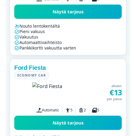
Näytä tarjous
Nouto lentokentältä
Pieni vakuus
Vakuutus
Automaattivaihteisto
Pankkikortti vakuutta varten
Ford Fiesta
ECONOMY CAR
alkaen
€13
per päivä
Automatic
5
2
5
Näytä tarjous