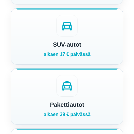
directions_car
SUV-autot
alkaen 17 € päivässä
local_taxi
Pakettiautot
alkaen 39 € päivässä