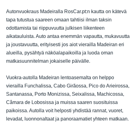
Autonvuokraus Madeiralla RosCar.pt:n kautta on kätevä
tapa tutustua saareen omaan tahtiisi ilman taksin
odottamista tai riippuvuutta julkisen liikenteen
aikatauluista. Auto antaa enemmän vapautta, mukavuutta
ja joustavuutta, erityisesti jos aiot vierailla Madeiran eri
alueilla, pysähtyä näköalapaikoilla ja luoda oman
matkasuunnitelman jokaiselle päivälle.
Vuokra-autolla Madeiran lentoasemalta on helppo
vierailla Funchalissa, Cabo Girãossa, Pico do Arieirossa,
Santanassa, Porto Monizissa, Seixalissa, Machicossa,
Câmara de Lobosissa ja muissa saaren suosituissa
paikoissa. Autolla voit helposti yhdistää rannat, vuoret,
levadat, luonnonaltaat ja panoraamatiet yhteen matkaan.