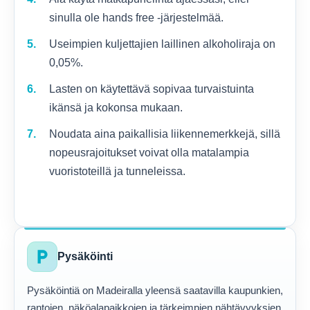
sinulla ole hands free -järjestelmää.
Useimpien kuljettajien laillinen alkoholiraja on
0,05%.
Lasten on käytettävä sopivaa turvaistuinta
ikänsä ja kokonsa mukaan.
Noudata aina paikallisia liikennemerkkejä, sillä
nopeusrajoitukset voivat olla matalampia
vuoristoteillä ja tunneleissa.
local_parking
Pysäköinti
Pysäköintiä on Madeiralla yleensä saatavilla kaupunkien,
rantojen, näköalapaikkojen ja tärkeimpien nähtävyyksien