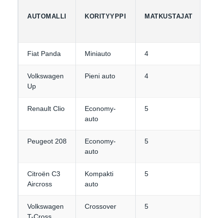
AUTOMALLI
KORITYYPPI
MATKUSTAJAT
M
Fiat Panda
Miniauto
4
1-
Volkswagen
Pieni auto
4
1-
Up
Renault Clio
Economy-
5
2
auto
Peugeot 208
Economy-
5
2
auto
Citroën C3
Kompakti
5
3
Aircross
auto
Volkswagen
Crossover
5
3
T-Cross