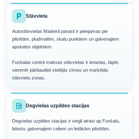
local_parking
Stāvvieta
Autostāvvietas Madeirā parasti ir pieejamas pie
pilsētām, pludmalēm, skatu punktiem un galvenajiem
apskates objektiem.
Funšalas centrā maksas stāvvietas ir ierastas, tāpēc
vienmēr pārbaudiet vietējās zīmes un marķētās
stāvvietu zonas.
local_gas_station
Degvielas uzpildes stacijas
Degvielas uzpildes stacijas ir viegli atrast ap Funšalu,
lidostu, galvenajiem ceļiem un lielākām pilsētām.