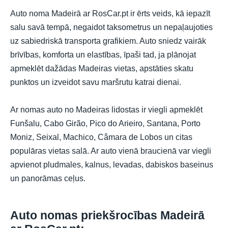
Auto noma Madeirā ar RosCar.pt ir ērts veids, kā iepazīt
salu savā tempā, negaidot taksometrus un nepaļaujoties
uz sabiedriskā transporta grafikiem. Auto sniedz vairāk
brīvības, komforta un elastības, īpaši tad, ja plānojat
apmeklēt dažādas Madeiras vietas, apstāties skatu
punktos un izveidot savu maršrutu katrai dienai.
Ar nomas auto no Madeiras lidostas ir viegli apmeklēt
Funšalu, Cabo Girão, Pico do Arieiro, Santana, Porto
Moniz, Seixal, Machico, Câmara de Lobos un citas
populāras vietas salā. Ar auto vienā braucienā var viegli
apvienot pludmales, kalnus, levadas, dabiskos baseinus
un panorāmas ceļus.
Auto nomas priekšrocības Madeirā