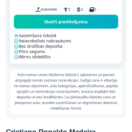
Automatic
5
2
5
Skatīt piedāvājumu
Saņemšana lidostā
Neierobežots nobraukums
Bez drošības depozīta
Pilns segums
Bērnu sēdeklītis
Auto nomas cenas Madeiras lidostā ir aptuvenas un parasti
atspoguļo zemās sezonas rezervācijas. Galīgā cena ir atkarīga
no nomas datumiem, auto kategorijas, apdrošināšanas, papildu
opcijām un rezervācijas nosacījumiem, tostarp iespējām bez
depozīta un bez kredītkartes. Lai pārbaudītu faktisko cenu un
pieejamos auto, ievadiet saņemšanas un atgriešanas datumus
meklēšanas formā.
Cristiano Ronaldo Madeira