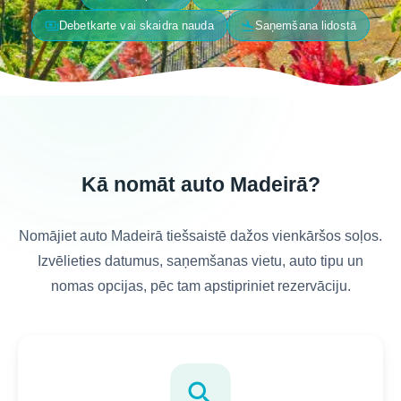
payments
flight_land
Debetkarte vai skaidra nauda
Saņemšana lidostā
Kā nomāt auto Madeirā?
Nomājiet auto Madeirā tiešsaistē dažos vienkāršos soļos.
Izvēlieties datumus, saņemšanas vietu, auto tipu un
nomas opcijas, pēc tam apstipriniet rezervāciju.
search