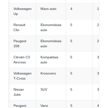
Volkswagen
Mazs auto
4
1-2
Up
Renault
Ekonomiskais
5
2
Clio
auto
Peugeot
Ekonomiskais
5
2
208
auto
Citroën C3
Kompaktais
5
3
Aircross
auto
Volkswagen
Krosovers
5
3
T-Cross
Nissan
SUV
5
3
Juke
Peugeot
Vans
5
4-5