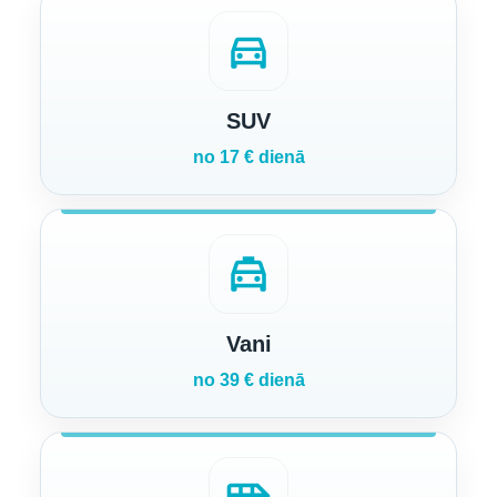
directions_car
SUV
no 17 € dienā
local_taxi
Vani
no 39 € dienā