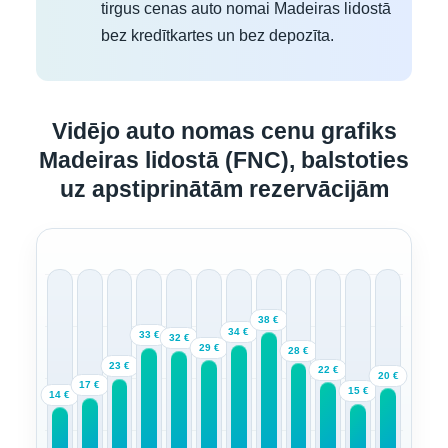
tirgus cenas auto nomai Madeiras lidostā
bez kredītkartes un bez depozīta.
Vidējo auto nomas cenu grafiks
Madeiras lidostā (FNC), balstoties
uz apstiprinātām rezervācijām
38 €
34 €
33 €
32 €
29 €
28 €
23 €
22 €
20 €
17 €
15 €
14 €