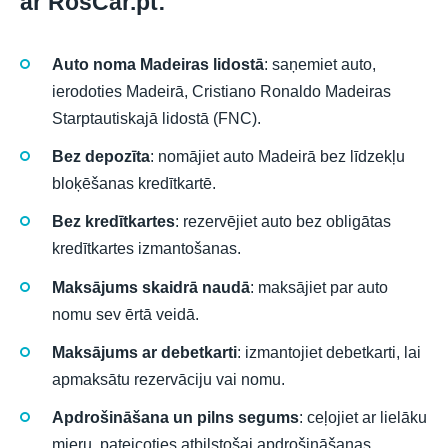
ar RosCar.pt:
Auto noma Madeiras lidostā
: saņemiet auto,
ierodoties Madeirā, Cristiano Ronaldo Madeiras
Starptautiskajā lidostā (FNC).
Bez depozīta
: nomājiet auto Madeirā bez līdzekļu
bloķēšanas kredītkartē.
Bez kredītkartes
: rezervējiet auto bez obligātas
kredītkartes izmantošanas.
Maksājums skaidrā naudā
: maksājiet par auto
nomu sev ērtā veidā.
Maksājums ar debetkarti
: izmantojiet debetkarti, lai
apmaksātu rezervāciju vai nomu.
Apdrošināšana un pilns segums
: ceļojiet ar lielāku
mieru, pateicoties atbilstošai apdrošināšanas