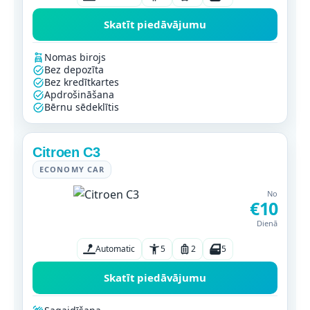
Skatīt piedāvājumu
Nomas birojs
Bez depozīta
Bez kredītkartes
Apdrošināšana
Bērnu sēdeklītis
Citroen C3
ECONOMY CAR
No
€10
Dienā
Automatic
5
2
5
Skatīt piedāvājumu