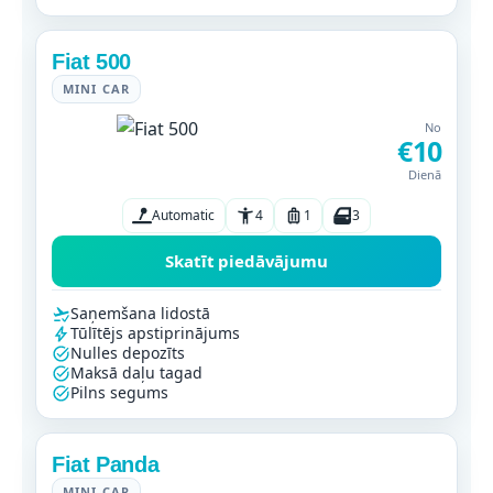
Fiat 500
MINI CAR
No
€10
Dienā
Automatic
4
1
3
Skatīt piedāvājumu
Saņemšana lidostā
Tūlītējs apstiprinājums
Nulles depozīts
Maksā daļu tagad
Pilns segums
Fiat Panda
MINI CAR