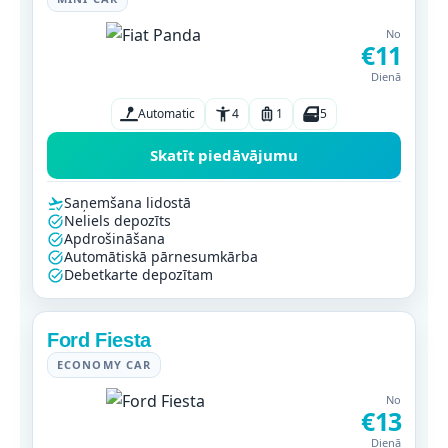
No
€11
Dienā
Automatic
4
1
5
Skatīt piedāvājumu
Saņemšana lidostā
Neliels depozīts
Apdrošināšana
Automātiskā pārnesumkārba
Debetkarte depozītam
Ford Fiesta
ECONOMY CAR
No
€13
Dienā