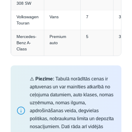
308 SW
Volkswagen
Vans
7
3-4
Touran
Mercedes-
Premium
5
3
Benz A-
auto
Class
⚠️
Piezīme:
Tabulā norādītās cenas ir
aptuvenas un var mainīties atkarībā no
ceļojuma datumiem, auto klases, nomas
uzņēmuma, nomas ilguma,
apdrošināšanas veida, degvielas
politikas, nobraukuma limita un depozīta
nosacījumiem. Dati rāda arī vidējās