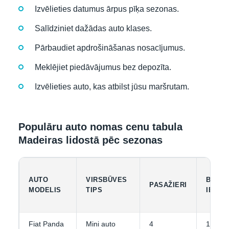
Izvēlieties datumus ārpus pīķa sezonas.
Salīdziniet dažādas auto klases.
Pārbaudiet apdrošināšanas nosacījumus.
Meklējiet piedāvājumus bez depozīta.
Izvēlieties auto, kas atbilst jūsu maršrutam.
Populāru auto nomas cenu tabula
Madeiras lidostā pēc sezonas
AUTO
VIRSBŪVES
BAGĀ
PASAŽIERI
MODELIS
TIPS
IETIL
Fiat Panda
Mini auto
4
1-2