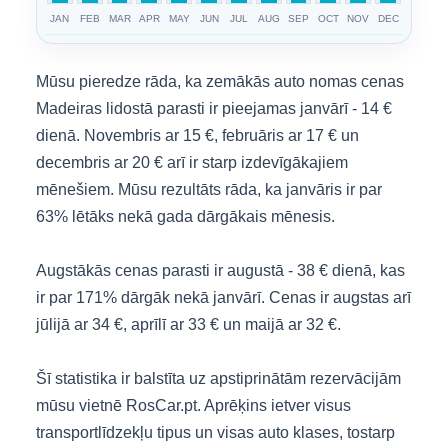
JAN
FEB
MAR
APR
MAY
JUN
JUL
AUG
SEP
OCT
NOV
DEC
Mūsu pieredze rāda, ka zemākās auto nomas cenas
Madeiras lidostā parasti ir pieejamas janvārī - 14 €
dienā. Novembris ar 15 €, februāris ar 17 € un
decembris ar 20 € arī ir starp izdevīgākajiem
mēnešiem. Mūsu rezultāts rāda, ka janvāris ir par
63% lētāks nekā gada dārgākais mēnesis.
Augstākās cenas parasti ir augustā - 38 € dienā, kas
ir par 171% dārgāk nekā janvārī. Cenas ir augstas arī
jūlijā ar 34 €, aprīlī ar 33 € un maijā ar 32 €.
Šī statistika ir balstīta uz apstiprinātām rezervācijām
mūsu vietnē RosCar.pt. Aprēķins ietver visus
transportlīdzekļu tipus un visas auto klases, tostarp