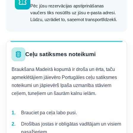
confirmation_number
Pēc jūsu rezervācijas apstiprināšanas
vaučers tiks nosūtīts uz jūsu e-pasta adresi.
Lūdzu, uzrādiet to, saņemot transportlīdzekli.
traffic
Ceļu satiksmes noteikumi
Braukšana Madeirā kopumā ir droša un ērta, taču
apmeklētājiem jāievēro Portugāles ceļu satiksmes
noteikumi un jāpievērš īpaša uzmanība stāviem
ceļiem, tuneļiem un šaurām kalnu ielām.
Brauciet pa ceļa labo pusi.
Drošības jostas ir obligātas vadītājam un visiem
pasažieriem.