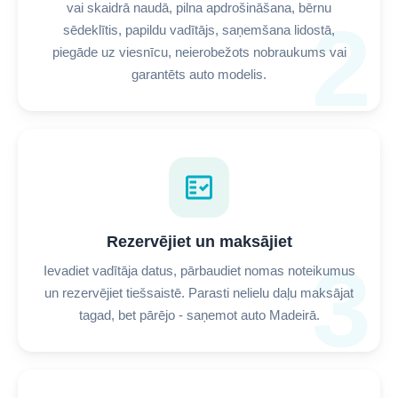
vai skaidrā naudā, pilna apdrošināšana, bērnu
2
sēdeklītis, papildu vadītājs, saņemšana lidostā,
piegāde uz viesnīcu, neierobežots nobraukums vai
garantēts auto modelis.
fact_check
Rezervējiet un maksājiet
3
Ievadiet vadītāja datus, pārbaudiet nomas noteikumus
un rezervējiet tiešsaistē. Parasti nelielu daļu maksājat
tagad, bet pārējo - saņemot auto Madeirā.