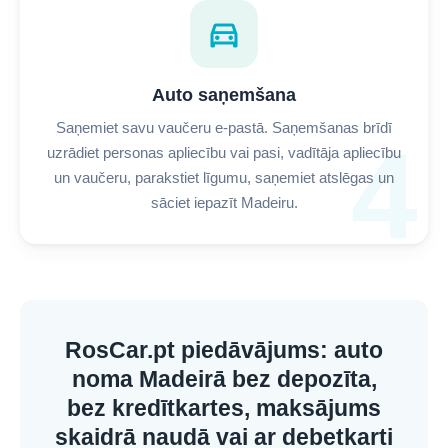
directions_car
Auto saņemšana
Saņemiet savu vaučeru e-pastā. Saņemšanas brīdī
4
uzrādiet personas apliecību vai pasi, vadītāja apliecību
un vaučeru, parakstiet līgumu, saņemiet atslēgas un
sāciet iepazīt Madeiru.
RosCar.pt piedāvājums: auto
noma Madeirā bez depozīta,
bez kredītkartes, maksājums
skaidrā naudā vai ar debetkarti