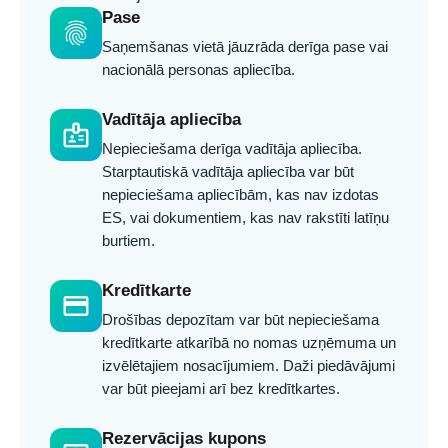
Pase
fingerprint
Saņemšanas vietā jāuzrāda derīga pase vai
nacionālā personas apliecība.
Vadītāja apliecība
badge
Nepieciešama derīga vadītāja apliecība.
Starptautiskā vadītāja apliecība var būt
nepieciešama apliecībām, kas nav izdotas
ES, vai dokumentiem, kas nav rakstīti latīņu
burtiem.
Kredītkarte
credit_card
Drošības depozītam var būt nepieciešama
kredītkarte atkarībā no nomas uzņēmuma un
izvēlētajiem nosacījumiem. Daži piedāvājumi
var būt pieejami arī bez kredītkartes.
Rezervācijas kupons