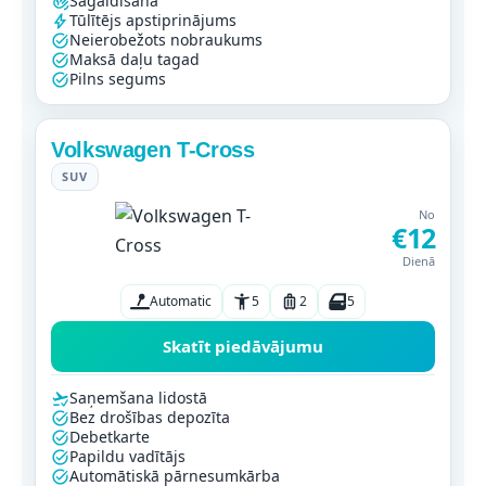
Sagaidīšana
Tūlītējs apstiprinājums
Neierobežots nobraukums
Maksā daļu tagad
Pilns segums
Volkswagen T-Cross
SUV
No
€12
Dienā
Automatic
5
2
5
Skatīt piedāvājumu
Saņemšana lidostā
Bez drošības depozīta
Debetkarte
Papildu vadītājs
Automātiskā pārnesumkārba