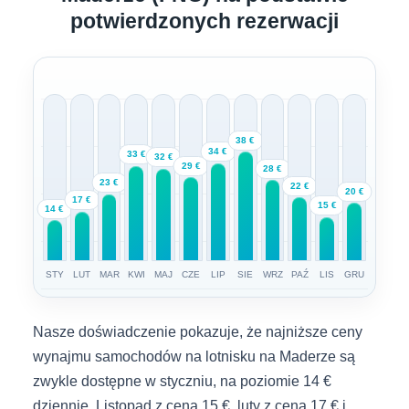
potwierdzonych rezerwacji
38 €
34 €
33 €
32 €
29 €
28 €
23 €
22 €
20 €
17 €
15 €
14 €
STY
LUT
MAR
KWI
MAJ
CZE
LIP
SIE
WRZ
PAŹ
LIS
GRU
Nasze doświadczenie pokazuje, że najniższe ceny
wynajmu samochodów na lotnisku na Maderze są
zwykle dostępne w styczniu, na poziomie 14 €
dziennie. Listopad z ceną 15 €, luty z ceną 17 € i