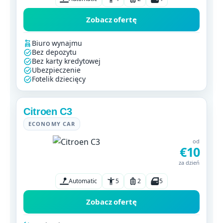
Zobacz ofertę
Biuro wynajmu
Bez depozytu
Bez karty kredytowej
Ubezpieczenie
Fotelik dziecięcy
Citroen C3
ECONOMY CAR
od
€10
za dzień
Automatic
5
2
5
Zobacz ofertę