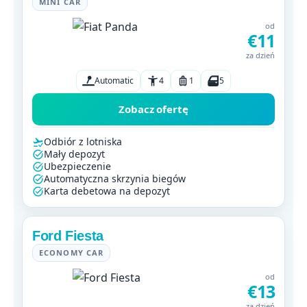
MINI CAR
od
€11
za dzień
Automatic
4
1
5
Zobacz ofertę
Odbiór z lotniska
Mały depozyt
Ubezpieczenie
Automatyczna skrzynia biegów
Karta debetowa na depozyt
Ford Fiesta
ECONOMY CAR
od
€13
za dzień