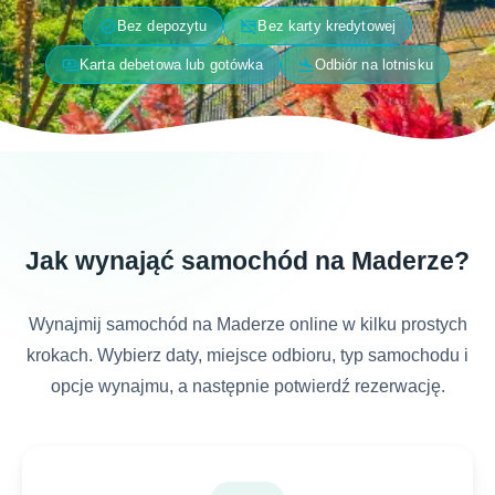
verified
credit_card_off
Bez depozytu
Bez karty kredytowej
payments
flight_land
Karta debetowa lub gotówka
Odbiór na lotnisku
Jak wynająć samochód na Maderze?
Wynajmij samochód na Maderze online w kilku prostych
krokach. Wybierz daty, miejsce odbioru, typ samochodu i
opcje wynajmu, a następnie potwierdź rezerwację.