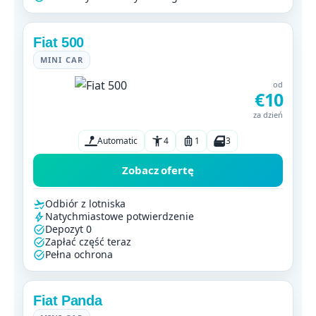
Fiat 500
MINI CAR
od
€10
za dzień
Automatic
4
1
3
Zobacz ofertę
Odbiór z lotniska
Natychmiastowe potwierdzenie
Depozyt 0
Zapłać część teraz
Pełna ochrona
Fiat Panda