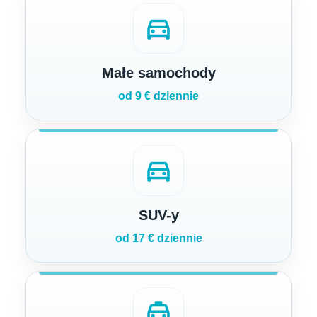
directions_car
Małe samochody
od 9 € dziennie
directions_car
SUV-y
od 17 € dziennie
local_taxi