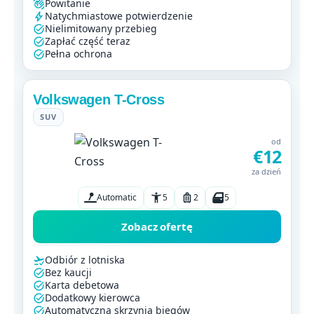
Powitanie
Natychmiastowe potwierdzenie
Nielimitowany przebieg
Zapłać część teraz
Pełna ochrona
Volkswagen T-Cross
SUV
od
€12
za dzień
Automatic
5
2
5
Zobacz ofertę
Odbiór z lotniska
Bez kaucji
Karta debetowa
Dodatkowy kierowca
Automatyczna skrzynia biegów