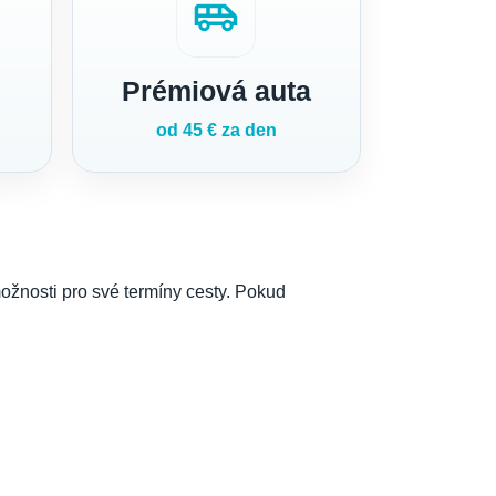
airport_shuttle
Prémiová auta
od 45 € za den
ožnosti pro své termíny cesty. Pokud