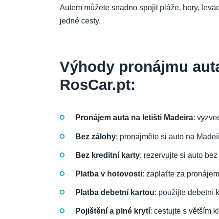
Autem můžete snadno spojit pláže, hory, levad
jedné cesty.
Výhody pronájmu auta
RosCar.pt:
Pronájem auta na letišti Madeira
: vyzve
Bez zálohy
: pronajměte si auto na Madeiř
Bez kreditní karty
: rezervujte si auto bez
Platba v hotovosti
: zaplaťte za pronáje
Platba debetní kartou
: použijte debetní
Pojištění a plné krytí
: cestujte s větším 