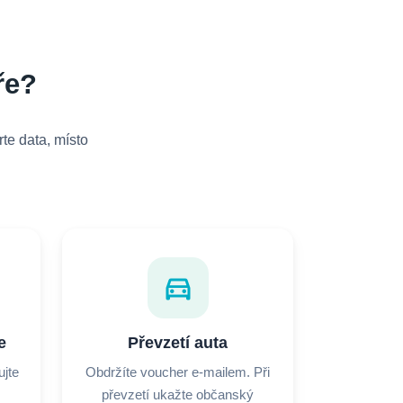
ře?
te data, místo
directions_car
e
Převzetí auta
ujte
Obdržíte voucher e-mailem. Při
převzetí ukažte občanský