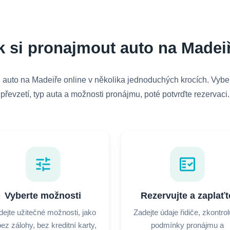
k si pronajmout auto na Madei
 auto na Madeiře online v několika jednoduchých krocích. Vyber
převzetí, typ auta a možnosti pronájmu, poté potvrďte rezervaci.
tune
fact_check
Vyberte možnosti
Rezervujte a zaplaťt
dejte užitečné možnosti, jako
Zadejte údaje řidiče, zkontrol
bez zálohy, bez kreditní karty,
podmínky pronájmu a