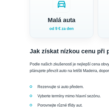
directions_car
Malá auta
od 9 € za den
Jak získat nízkou cenu při
Podle našich zkušeností je nejlepší cena obv
plánujete převzít auto na letišti Madeira, do
Rezervujte si auto předem.
Vyberte termíny mimo hlavní sezónu.
Porovnejte různé třídy aut.