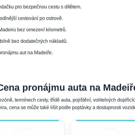
sedačku pro bezpečnou cestu s dítětem.
hodlnější cestování po ostrově.
 Madeiru bez omezení kilometrů.
xibilně bez dodatečných nákladů.
 pronájmu aut na Madeiře.
Cena pronájmu auta na Madeiř
óně, termínech cesty, třídě auta, pojištění, volitelných doplň
deira, cena se může také lišit podle poptávky a dostupnosti vozi