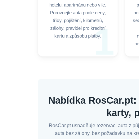
hotelu, apartmánu nebo vile.
p
Porovnejte auta podle ceny,
ho
třídy, pojištění, kilometrů,
sed
1
zálohy, pravidel pro kreditní
kartu a způsobu platby.
ne
Nabídka RosCar.pt: 
karty, 
RosCar.pt usnadňuje rezervaci auta z pů
auta bez zálohy, bez požadavku na kred