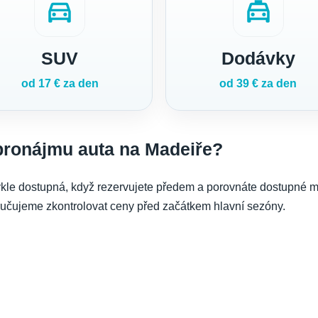
directions_car
local_taxi
SUV
Dodávky
od 17 € za den
od 39 € za den
 pronájmu auta na Madeiře?
ykle dostupná, když rezervujete předem a porovnáte dostupné m
poručujeme zkontrolovat ceny před začátkem hlavní sezóny.