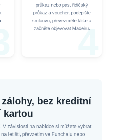
e
průkaz nebo pas, řidičský
a
průkaz a voucher, podepište
a
smlouvu, převezměte klíče a
3
4
začněte objevovat Madeiru.
zálohy, bez kreditní
í kartou
V závislosti na nabídce si můžete vybrat
 na letišti, převzetím ve Funchalu nebo