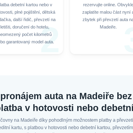
latba debetní kartou nebo v
rezervujte online. Obvykl
tovosti, plné pojištění, dětská
zaplatíte malou část nyní 
ačka, další řidič, převzetí na
zbytek při převzetí auta n
2
letišti, doručení do hotelu,
Madeiře.
neomezený počet kilometrů
bo garantovaný model auta.
pronájem auta na Madeiře bez 
platba v hotovosti nebo debetn
jčovny na Madeiře díky pohodlným možnostem platby a převzetí. 
itní kartu, s platbou v hotovosti nebo debetní kartou, převzetím