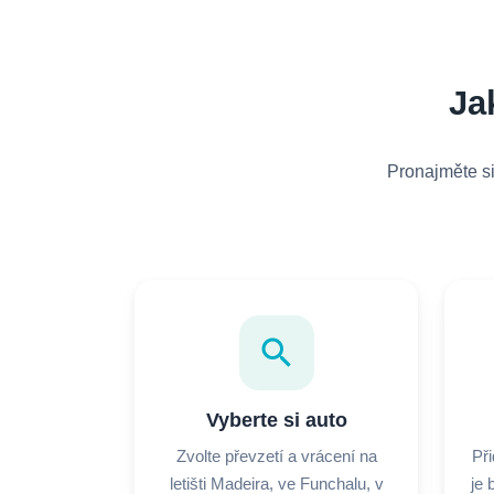
Ja
Pronajměte si
search
Vyberte si auto
Zvolte převzetí a vrácení na
Při
letišti Madeira, ve Funchalu, v
je 