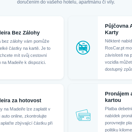
doručením do vašeho hotelu, apartmánu či vily.
Půjčovna A
Karty
eira Bez Zálohy
Některé nabíd
a bez zálohy vám pomůže
RosCar.pt moh
lké částky na kartě. Je to
závislosti na 
 chcete mít svůj cestovní
vozidla můžete
na Madeiře k dispozici.
dostupný způs
Pronájem a
kartou
eira za hotovost
Platba debetní
 na Madeiře lze zaplatit v
nabídek proná
 auto online, zkontrolujte
porovnejte pla
plaťte zbývající částku při
politiku kilom