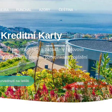
DEIRA
FUNCHAL
AZORY
ČEŠTINA
Kreditní Karty
tišti Madeira (FNC) a zaplaťte v hotovosti
autopůjčoven s jasnými podmínkami pojištění
yzvednutí na letišti