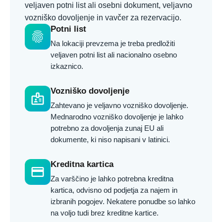
veljaven potni list ali osebni dokument, veljavno
vozniško dovoljenje in vavčer za rezervacijo.
Potni list
fingerprint
Na lokaciji prevzema je treba predložiti
veljaven potni list ali nacionalno osebno
izkaznico.
Vozniško dovoljenje
badge
Zahtevano je veljavno vozniško dovoljenje.
Mednarodno vozniško dovoljenje je lahko
potrebno za dovoljenja zunaj EU ali
dokumente, ki niso napisani v latinici.
Kreditna kartica
credit_card
Za varščino je lahko potrebna kreditna
kartica, odvisno od podjetja za najem in
izbranih pogojev. Nekatere ponudbe so lahko
na voljo tudi brez kreditne kartice.