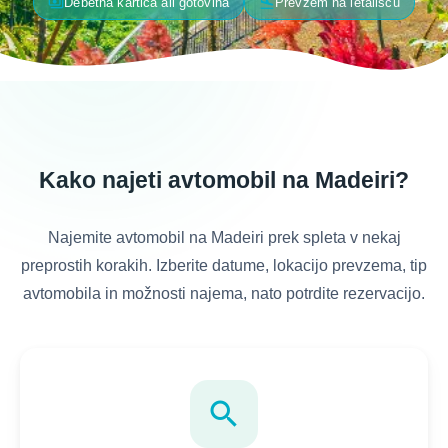
payments
flight_land
Debetna kartica ali gotovina
Prevzem na letališču
Kako najeti avtomobil na Madeiri?
Najemite avtomobil na Madeiri prek spleta v nekaj
preprostih korakih. Izberite datume, lokacijo prevzema, tip
avtomobila in možnosti najema, nato potrdite rezervacijo.
search