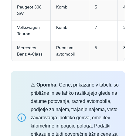
Peugeot 308
Kombi
5
4-5
SW
Volkswagen
Kombi
7
3-4
Touran
Mercedes-
Premium
5
3
Benz A-Class
avtomobil
⚠️
Opomba:
Cene, prikazane v tabeli, so
približne in se lahko razlikujejo glede na
datume potovanja, razred avtomobila,
podjetje za najem, trajanje najema, vrsto
zavarovanja, politiko goriva, omejitev
kilometrine in pogoje pologa. Podatki
prikazujejo tudi povprečne tržne cene za