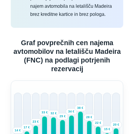
najem avtomobila na letališču Madeira
brez kreditne kartice in brez pologa.
Graf povprečnih cen najema
avtomobilov na letališču Madeira
(FNC) na podlagi potrjenih
rezervacij
38 €
34 €
33 €
32 €
29 €
28 €
23 €
22 €
20 €
17 €
15 €
14 €