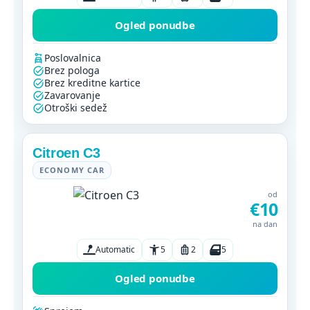
Ogled ponudbe
Poslovalnica
Brez pologa
Brez kreditne kartice
Zavarovanje
Otroški sedež
Citroen C3
ECONOMY CAR
od
€10
na dan
Automatic
5
2
5
Ogled ponudbe