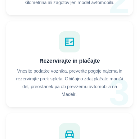
2
kilometrina ali zagotovljen model avtomobila.
fact_check
Rezervirajte in plačajte
Vnesite podatke voznika, preverite pogoje najema in
3
rezervirajte prek spleta. Običajno zdaj plačate manjši
del, preostanek pa ob prevzemu avtomobila na
Madeiri.
directions_car