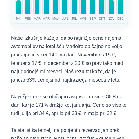
JAN
FEB
MAR
APR
MAJ
JUN
JUL
AVG
SEP
OKT
NOV
DEC
Naše izkušnje kažejo, da so najnižje cene najema
avtomobilov na letališču Madeira običajno na voljo
januarja, in sicer 14 € na dan. November s 15 €,
februar s 17 € in december z 20 € so prav tako med
najugodnejšimi meseci. Naš rezultat kaže, da je
januar 63% cenejši od najdražjega meseca v letu.
Najvišje cene so običajno avgusta, in sicer 38 € na
dan, kar je 171% dražje kot januarja. Cene so visoke
tudi julija pri 34 €, aprila pri 33 € in maja pri 32 €.
Ta statistika temelji na potrjenih rezervacijah prek
naše spletne strani RosCar.pt. Izračun vključuje vse