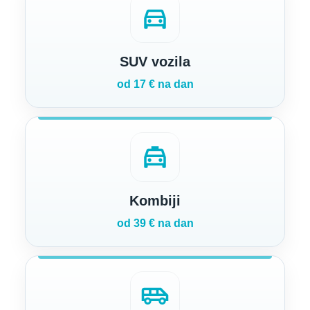
directions_car
SUV vozila
od 17 € na dan
local_taxi
Kombiji
od 39 € na dan
airport_shuttle