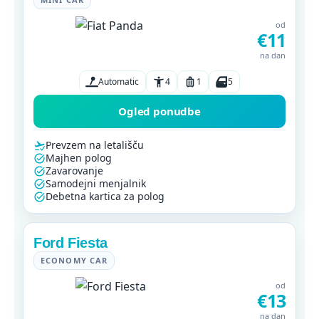
od
€11
na dan
Automatic
4
1
5
Ogled ponudbe
Prevzem na letališču
Majhen polog
Zavarovanje
Samodejni menjalnik
Debetna kartica za polog
Ford Fiesta
ECONOMY CAR
od
€13
na dan