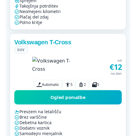
Sprejem
Takojšnja potrditev
Neomejeni kilometri
Plačaj del zdaj
Polno kritje
Volkswagen T-Cross
SUV
od
€12
na dan
Automatic
5
2
5
Ogled ponudbe
Prevzem na letališču
Brez varščine
Debetna kartica
Dodatni voznik
Samodejni menjalnik