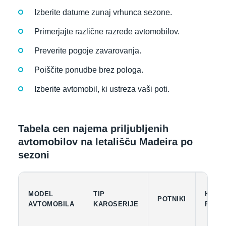
Izberite datume zunaj vrhunca sezone.
Primerjajte različne razrede avtomobilov.
Preverite pogoje zavarovanja.
Poiščite ponudbe brez pologa.
Izberite avtomobil, ki ustreza vaši poti.
Tabela cen najema priljubljenih
avtomobilov na letališču Madeira po
sezoni
MODEL
TIP
KAPA
POTNIKI
AVTOMOBILA
KAROSERIJE
PRTL