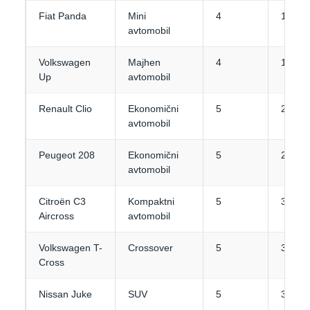
Fiat Panda
Mini
4
1-2
avtomobil
Volkswagen
Majhen
4
1-2
Up
avtomobil
Renault Clio
Ekonomični
5
2
avtomobil
Peugeot 208
Ekonomični
5
2
avtomobil
Citroën C3
Kompaktni
5
3
Aircross
avtomobil
Volkswagen T-
Crossover
5
3
Cross
Nissan Juke
SUV
5
3