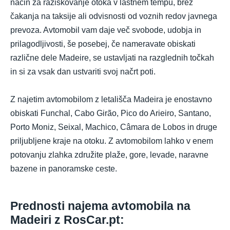
način za raziskovanje otoka v lastnem tempu, brez
čakanja na taksije ali odvisnosti od voznih redov javnega
prevoza. Avtomobil vam daje več svobode, udobja in
prilagodljivosti, še posebej, če nameravate obiskati
različne dele Madeire, se ustavljati na razglednih točkah
in si za vsak dan ustvariti svoj načrt poti.
Z najetim avtomobilom z letališča Madeira je enostavno
obiskati Funchal, Cabo Girão, Pico do Arieiro, Santano,
Porto Moniz, Seixal, Machico, Câmara de Lobos in druge
priljubljene kraje na otoku. Z avtomobilom lahko v enem
potovanju zlahka združite plaže, gore, levade, naravne
bazene in panoramske ceste.
Prednosti najema avtomobila na
Madeiri z RosCar.pt: