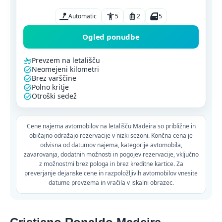
Automatic
5
2
5
Ogled ponudbe
Prevzem na letališču
Neomejeni kilometri
Brez varščine
Polno kritje
Otroški sedež
Cene najema avtomobilov na letališču Madeira so približne in
običajno odražajo rezervacije v nizki sezoni. Končna cena je
odvisna od datumov najema, kategorije avtomobila,
zavarovanja, dodatnih možnosti in pogojev rezervacije, vključno
z možnostmi brez pologa in brez kreditne kartice. Za
preverjanje dejanske cene in razpoložljivih avtomobilov vnesite
datume prevzema in vračila v iskalni obrazec.