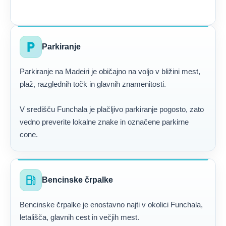
local_parking
Parkiranje
Parkiranje na Madeiri je običajno na voljo v bližini mest,
plaž, razglednih točk in glavnih znamenitosti.
V središču Funchala je plačljivo parkiranje pogosto, zato
vedno preverite lokalne znake in označene parkirne
cone.
local_gas_station
Bencinske črpalke
Bencinske črpalke je enostavno najti v okolici Funchala,
letališča, glavnih cest in večjih mest.