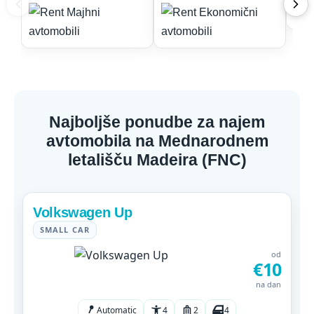
Najboljše ponudbe za najem
avtomobila na Mednarodnem
letališču Madeira (FNC)
Volkswagen Up
SMALL CAR
od
€10
na dan
Automatic
4
2
4