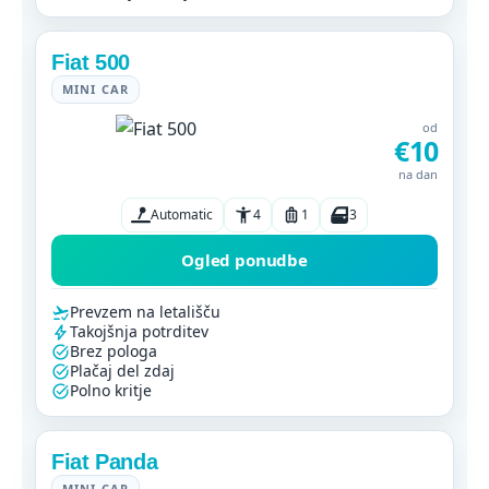
Fiat 500
MINI CAR
od
€10
na dan
Automatic
4
1
3
Ogled ponudbe
Prevzem na letališču
Takojšnja potrditev
Brez pologa
Plačaj del zdaj
Polno kritje
Fiat Panda
MINI CAR