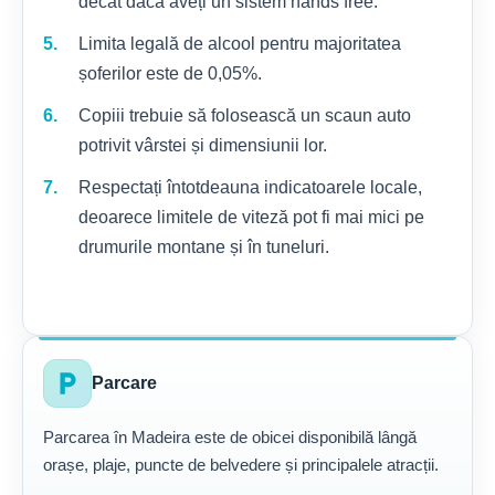
decât dacă aveți un sistem hands free.
Limita legală de alcool pentru majoritatea
șoferilor este de 0,05%.
Copiii trebuie să folosească un scaun auto
potrivit vârstei și dimensiunii lor.
Respectați întotdeauna indicatoarele locale,
deoarece limitele de viteză pot fi mai mici pe
drumurile montane și în tuneluri.
local_parking
Parcare
Parcarea în Madeira este de obicei disponibilă lângă
orașe, plaje, puncte de belvedere și principalele atracții.