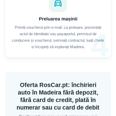
directions_car
Preluarea mașinii
Primiți voucherul prin e-mail. La preluare, prezentați
4
actul de identitate sau pașaportul, permisul de
conducere și voucherul, semnați contractul, luați cheile
și începeți să explorați Madeira.
Oferta RosCar.pt: închirieri
auto în Madeira fără depozit,
fără card de credit, plată în
numerar sau cu card de debit