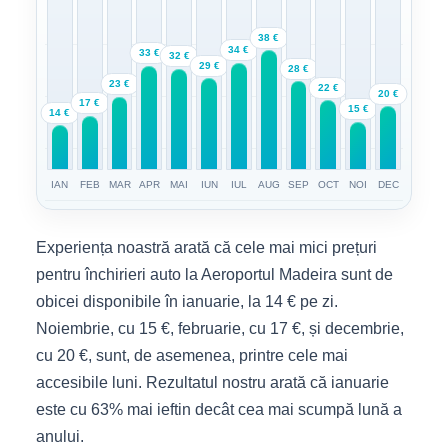
38 €
34 €
33 €
32 €
29 €
28 €
23 €
22 €
20 €
17 €
15 €
14 €
IAN
FEB
MAR
APR
MAI
IUN
IUL
AUG
SEP
OCT
NOI
DEC
Experiența noastră arată că cele mai mici prețuri
pentru închirieri auto la Aeroportul Madeira sunt de
obicei disponibile în ianuarie, la 14 € pe zi.
Noiembrie, cu 15 €, februarie, cu 17 €, și decembrie,
cu 20 €, sunt, de asemenea, printre cele mai
accesibile luni. Rezultatul nostru arată că ianuarie
este cu 63% mai ieftin decât cea mai scumpă lună a
anului.