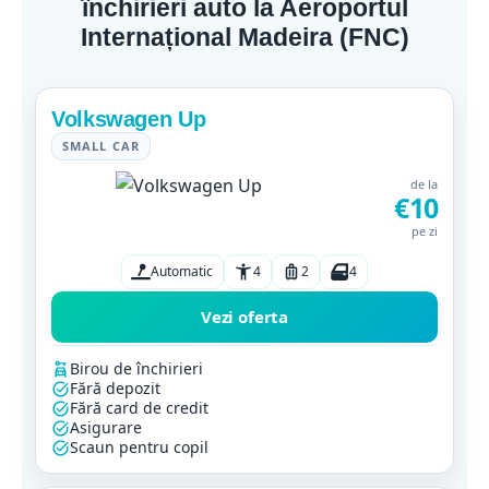
închirieri auto la Aeroportul
Internațional Madeira (FNC)
Volkswagen Up
SMALL CAR
de la
€10
pe zi
Automatic
4
2
4
Vezi oferta
Birou de închirieri
Fără depozit
Fără card de credit
Asigurare
Scaun pentru copil