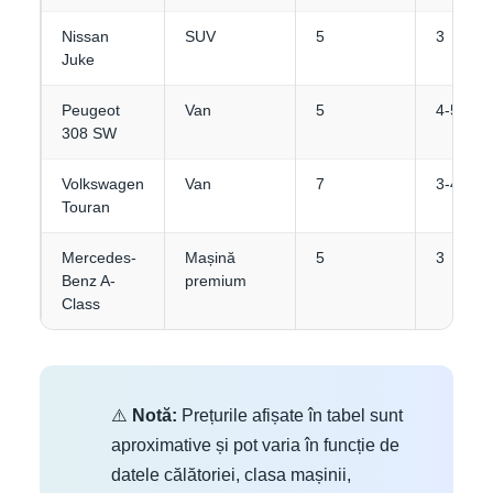
Nissan
SUV
5
3
Juke
Peugeot
Van
5
4-5
308 SW
Volkswagen
Van
7
3-4
Touran
Mercedes-
Mașină
5
3
Benz A-
premium
Class
⚠️
Notă:
Prețurile afișate în tabel sunt
aproximative și pot varia în funcție de
datele călătoriei, clasa mașinii,