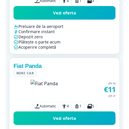
Automatic
4
1
3
Vezi oferta
Preluare de la aeroport
Confirmare instant
Depozit zero
Plătește o parte acum
Acoperire completă
Fiat Panda
MINI CAR
de la
€11
pe zi
Automatic
4
1
5
Vezi oferta