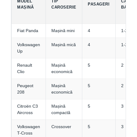
MODEL
TIP
CAPACI
PASAGERI
MAȘINĂ
CAROSERIE
BAGAJ
Fiat Panda
Mașină mini
4
1-2
Volkswagen
Mașină mică
4
1-2
Up
Renault
Mașină
5
2
Clio
economică
Peugeot
Mașină
5
2
208
economică
Citroën C3
Mașină
5
3
Aircross
compactă
Volkswagen
Crossover
5
3
T-Cross