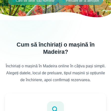
payments
flight_land
Card de debit sau numerar
Preluare de la aeroport
Cum să închiriați o mașină în
Madeira?
Închiriați o mașină în Madeira online în câțiva pași simpli.
Alegeți datele, locul de preluare, tipul mașinii și opțiunile
de închiriere, apoi confirmați rezervarea.
search