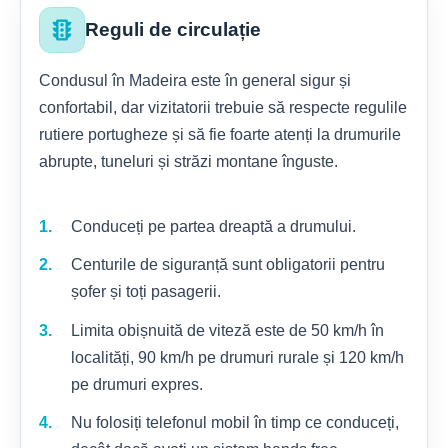
traffic
Reguli de circulație
Condusul în Madeira este în general sigur și
confortabil, dar vizitatorii trebuie să respecte regulile
rutiere portugheze și să fie foarte atenți la drumurile
abrupte, tuneluri și străzi montane înguste.
Conduceți pe partea dreaptă a drumului.
Centurile de siguranță sunt obligatorii pentru
șofer și toți pasagerii.
Limita obișnuită de viteză este de 50 km/h în
localități, 90 km/h pe drumuri rurale și 120 km/h
pe drumuri expres.
Nu folosiți telefonul mobil în timp ce conduceți,