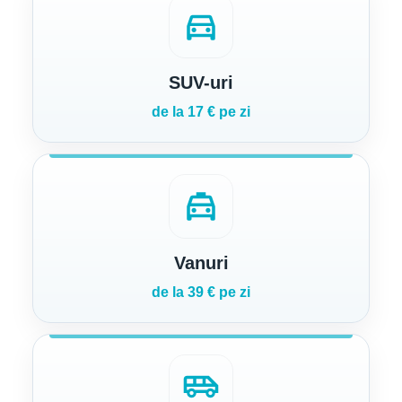
directions_car
SUV-uri
de la 17 € pe zi
local_taxi
Vanuri
de la 39 € pe zi
airport_shuttle