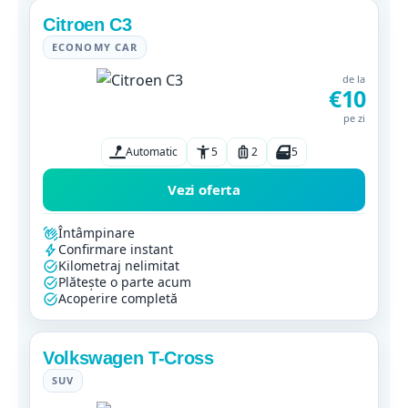
Citroen C3
ECONOMY CAR
de la
€10
pe zi
Automatic
5
2
5
Vezi oferta
Întâmpinare
Confirmare instant
Kilometraj nelimitat
Plătește o parte acum
Acoperire completă
Volkswagen T-Cross
SUV