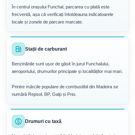
În centrul orașului Funchal, parcarea cu plată este
frecventă, așa că verificați întotdeauna indicatoarele
locale și zonele de parcare marcate.
local_gas_station
Stații de carburant
Benzinăriile sunt ușor de găsit în jurul Funchalului,
aeroportului, drumurilor principale și localităților mai mari.
Printre mărcile populare de combustibil din Madeira se
numără Repsol, BP, Galp și Prio.
paid
Drumuri cu taxă