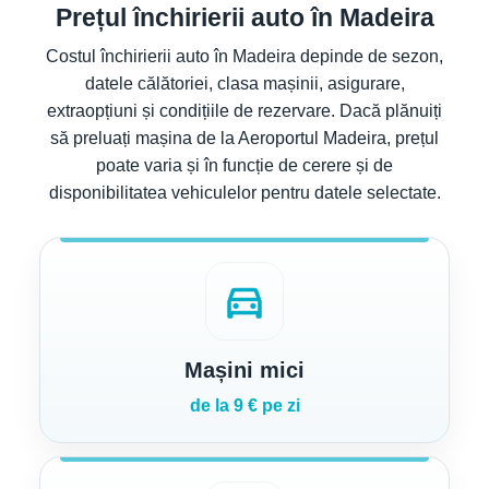
Prețul închirierii auto în Madeira
Costul închirierii auto în Madeira depinde de sezon,
datele călătoriei, clasa mașinii, asigurare,
extraopțiuni și condițiile de rezervare. Dacă plănuiți
să preluați mașina de la Aeroportul Madeira, prețul
poate varia și în funcție de cerere și de
disponibilitatea vehiculelor pentru datele selectate.
directions_car
Mașini mici
de la 9 € pe zi