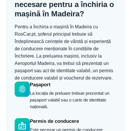
necesare pentru a închiria o
mașină în Madeira?
Pentru a închiria o mașină în Madeira cu
RosCar.pt, șoferul principal trebuie să
îndeplinească cerințele de vârstă și experiență
de conducere menționate în condițiile de
închiriere. La preluarea mașinii, inclusiv la
Aeroportul Madeira, va trebui să prezentați un
pașaport sau act de identitate valabil, un permis
de conducere valabil și voucherul de rezervare.
Pașaport
fingerprint
La locația de preluare trebuie prezentat un
pașaport valabil sau o carte de identitate
națională.
Permis de conducere
badge
Este necesar un permis de conducere