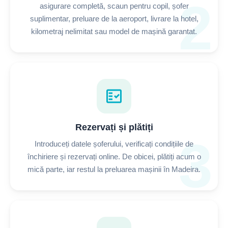
2
asigurare completă, scaun pentru copil, șofer
suplimentar, preluare de la aeroport, livrare la hotel,
kilometraj nelimitat sau model de mașină garantat.
fact_check
Rezervați și plătiți
3
Introduceți datele șoferului, verificați condițiile de
închiriere și rezervați online. De obicei, plătiți acum o
mică parte, iar restul la preluarea mașinii în Madeira.