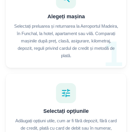
Alegeți mașina
Selectați preluarea și returnarea la Aeroportul Madeira,
în Funchal, la hotel, apartament sau vilă. Comparați
1
mașinile după preț, clasă, asigurare, kilometraj,
depozit, reguli privind cardul de credit și metodă de
plată.
tune
Selectați opțiunile
Adăugați opțiuni utile, cum ar fi fără depozit, fără card
de credit, plată cu card de debit sau în numerar,