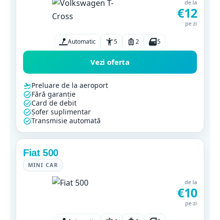
de la
€12
pe zi
Automatic
5
2
5
Vezi oferta
Preluare de la aeroport
Fără garanție
Card de debit
Șofer suplimentar
Transmisie automată
Fiat 500
MINI CAR
de la
€10
pe zi