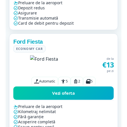
Preluare de la aeroport
Depozit redus
Asigurare
Transmisie automată
Card de debit pentru depozit
Ford Fiesta
ECONOMY CAR
de la
€13
pe zi
Automatic
5
2
5
Vezi oferta
Preluare de la aeroport
Kilometraj nelimitat
Fără garanție
Acoperire completă
Scaun pentru copil