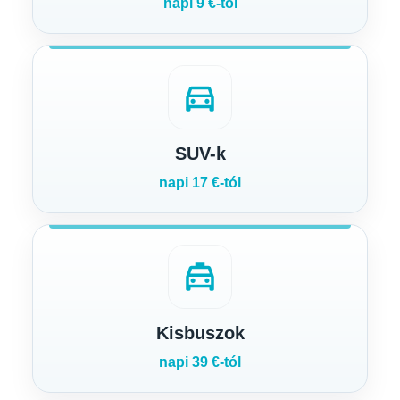
napi 9 €-tól
directions_car
SUV-k
napi 17 €-tól
local_taxi
Kisbuszok
napi 39 €-tól