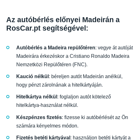
Az autóbérlés előnyei Madeirán a
RosCar.pt segítségével:
Autóbérlés a Madeira repülőtéren
: vegye át autóját
Madeirára érkezéskor a Cristiano Ronaldo Madeira
Nemzetközi Repülőtéren (FNC).
Kaució nélkül
: béreljen autót Madeirán anélkül,
hogy pénzt zárolnának a hitelkártyáján.
Hitelkártya nélkül
: foglaljon autót kötelező
hitelkártya-használat nélkül.
Készpénzes fizetés
: fizesse ki autóbérlését az Ön
számára kényelmes módon.
Fizetés betéti kártyával
: használjon betéti kártyát a