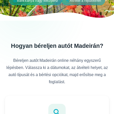
payments
flight_land
Bankkártya vagy készpénz
Átvétel a repülőtéren
Hogyan béreljen autót Madeirán?
Béreljen autót Madeirán online néhány egyszerű
lépésben. Válassza ki a dátumokat, az átvételi helyet, az
autó típusát és a bérlési opciókat, majd erősítse meg a
foglalást.
search