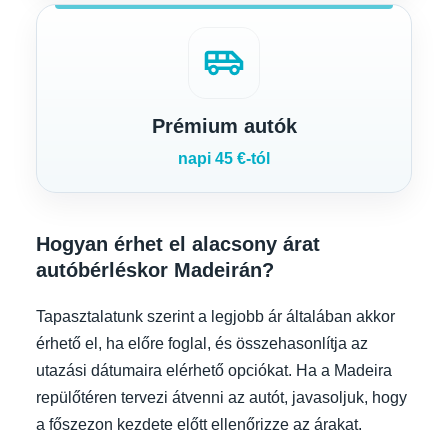
airport_shuttle
Prémium autók
napi 45 €-tól
Hogyan érhet el alacsony árat
autóbérléskor Madeirán?
Tapasztalatunk szerint a legjobb ár általában akkor
érhető el, ha előre foglal, és összehasonlítja az
utazási dátumaira elérhető opciókat. Ha a Madeira
repülőtéren tervezi átvenni az autót, javasoljuk, hogy
a főszezon kezdete előtt ellenőrizze az árakat.