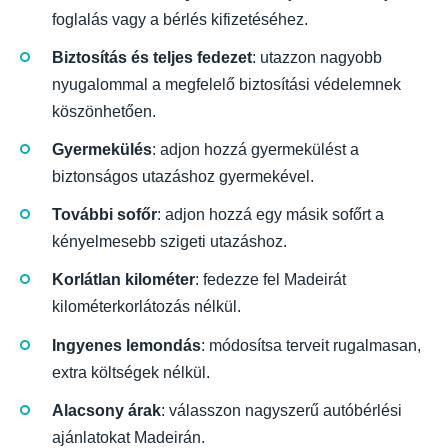
foglalás vagy a bérlés kifizetéséhez.
Biztosítás és teljes fedezet
: utazzon nagyobb
nyugalommal a megfelelő biztosítási védelemnek
köszönhetően.
Gyermekülés
: adjon hozzá gyermekülést a
biztonságos utazáshoz gyermekével.
További sofőr
: adjon hozzá egy másik sofőrt a
kényelmesebb szigeti utazáshoz.
Korlátlan kilométer
: fedezze fel Madeirát
kilométerkorlátozás nélkül.
Ingyenes lemondás
: módosítsa terveit rugalmasan,
extra költségek nélkül.
Alacsony árak
: válasszon nagyszerű autóbérlési
ajánlatokat Madeirán.