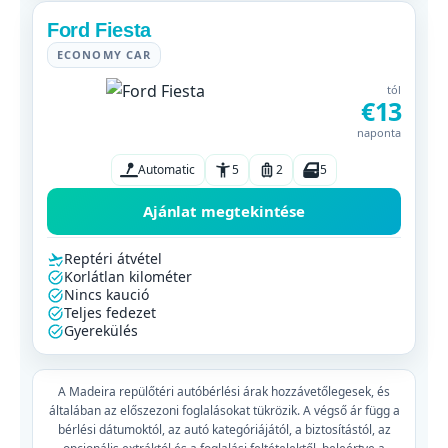
Ford Fiesta
ECONOMY CAR
tól
€13
naponta
Automatic
5
2
5
Ajánlat megtekintése
Reptéri átvétel
Korlátlan kilométer
Nincs kaució
Teljes fedezet
Gyerekülés
A Madeira repülőtéri autóbérlési árak hozzávetőlegesek, és
általában az előszezoni foglalásokat tükrözik. A végső ár függ a
bérlési dátumoktól, az autó kategóriájától, a biztosítástól, az