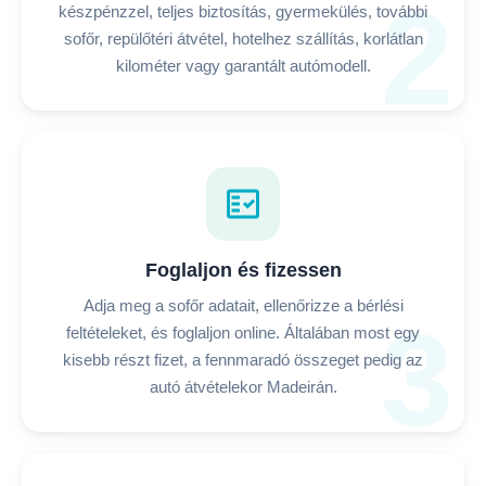
2
készpénzzel, teljes biztosítás, gyermekülés, további
sofőr, repülőtéri átvétel, hotelhez szállítás, korlátlan
kilométer vagy garantált autómodell.
fact_check
Foglaljon és fizessen
Adja meg a sofőr adatait, ellenőrizze a bérlési
3
feltételeket, és foglaljon online. Általában most egy
kisebb részt fizet, a fennmaradó összeget pedig az
autó átvételekor Madeirán.