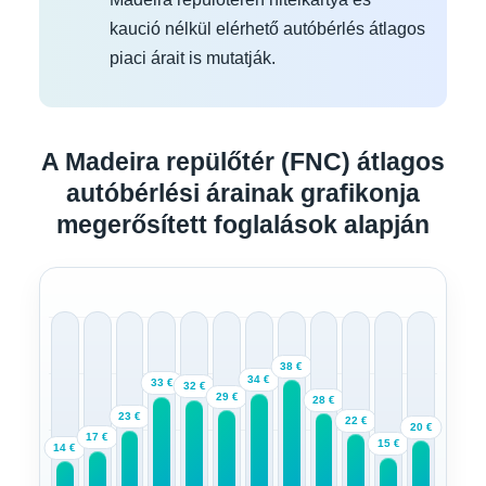
kaució nélkül elérhető autóbérlés átlagos
piaci árait is mutatják.
A Madeira repülőtér (FNC) átlagos
autóbérlési árainak grafikonja
megerősített foglalások alapján
38 €
34 €
33 €
32 €
29 €
28 €
23 €
22 €
20 €
17 €
15 €
14 €