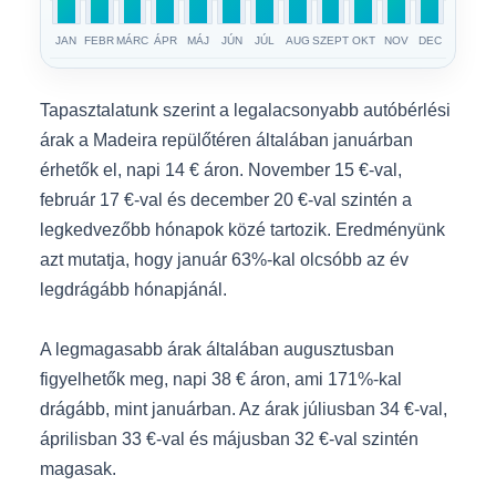
JAN
FEBR
MÁRC
ÁPR
MÁJ
JÚN
JÚL
AUG
SZEPT
OKT
NOV
DEC
Tapasztalatunk szerint a legalacsonyabb autóbérlési
árak a Madeira repülőtéren általában januárban
érhetők el, napi 14 € áron. November 15 €-val,
február 17 €-val és december 20 €-val szintén a
legkedvezőbb hónapok közé tartozik. Eredményünk
azt mutatja, hogy január 63%-kal olcsóbb az év
legdrágább hónapjánál.
A legmagasabb árak általában augusztusban
figyelhetők meg, napi 38 € áron, ami 171%-kal
drágább, mint januárban. Az árak júliusban 34 €-val,
áprilisban 33 €-val és májusban 32 €-val szintén
magasak.