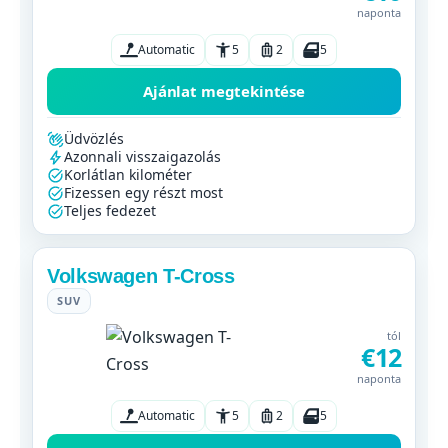
naponta
Automatic
5
2
5
Ajánlat megtekintése
Üdvözlés
Azonnali visszaigazolás
Korlátlan kilométer
Fizessen egy részt most
Teljes fedezet
Volkswagen T-Cross
SUV
tól
€12
naponta
Automatic
5
2
5