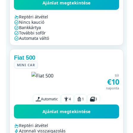
Ajánlat megtekintése
Reptéri átvétel
Nincs kaució
Bankkártya
További sofőr
Automata váltó
Fiat 500
MINI CAR
tól
€10
naponta
Automatic
4
1
3
Ajánlat megtekintése
Reptéri átvétel
Azonnali visszaigazolás