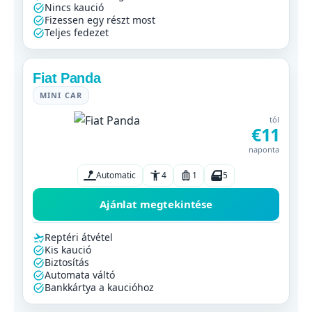
Nincs kaució
Fizessen egy részt most
Teljes fedezet
Fiat Panda
MINI CAR
tól
€11
naponta
Automatic
4
1
5
Ajánlat megtekintése
Reptéri átvétel
Kis kaució
Biztosítás
Automata váltó
Bankkártya a kaucióhoz