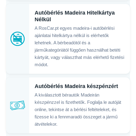
Autóbérlés Madeira Hitelkártya
Nélkül
A RosCar.pt egyes madeira-i autóbérlési
ajánlatai hitelkártya nélkül is elérhetők
lehetnek. A bérbeadótól és a
járműkategóriától függően használhat betéti
kártyát, vagy választhat más elérhető fizetési
módot.
Autóbérlés Madeira készpénzért
A kiválasztott bérautók Madeirán
készpénzzel is fizethetők. Foglalja le autóját
online, tekintse át a bérlési feltételeket, és
fizesse ki a fennmaradó összeget a jármű
átvételekor.