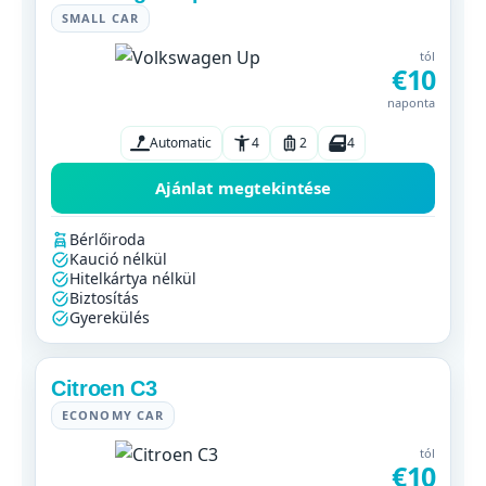
SMALL CAR
tól
€10
naponta
Automatic
4
2
4
Ajánlat megtekintése
Bérlőiroda
Kaució nélkül
Hitelkártya nélkül
Biztosítás
Gyerekülés
Citroen C3
ECONOMY CAR
tól
€10