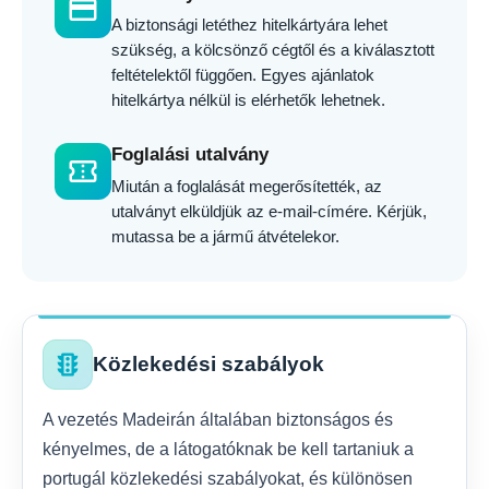
credit_card
A biztonsági letéthez hitelkártyára lehet
szükség, a kölcsönző cégtől és a kiválasztott
feltételektől függően. Egyes ajánlatok
hitelkártya nélkül is elérhetők lehetnek.
Foglalási utalvány
confirmation_number
Miután a foglalását megerősítették, az
utalványt elküldjük az e-mail-címére. Kérjük,
mutassa be a jármű átvételekor.
traffic
Közlekedési szabályok
A vezetés Madeirán általában biztonságos és
kényelmes, de a látogatóknak be kell tartaniuk a
portugál közlekedési szabályokat, és különösen