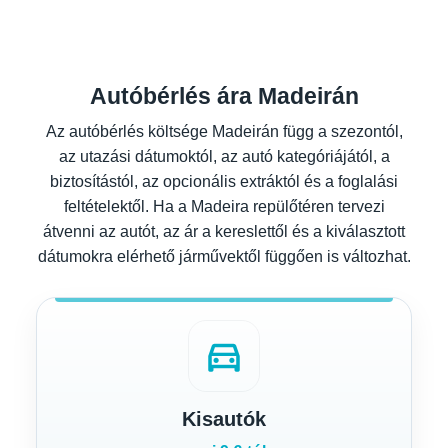
Autóbérlés ára Madeirán
Az autóbérlés költsége Madeirán függ a szezontól,
az utazási dátumoktól, az autó kategóriájától, a
biztosítástól, az opcionális extráktól és a foglalási
feltételektől. Ha a Madeira repülőtéren tervezi
átvenni az autót, az ár a kereslettől és a kiválasztott
dátumokra elérhető járművektől függően is változhat.
directions_car
Kisautók