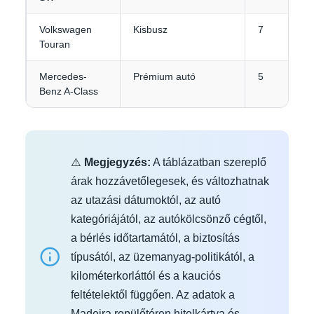
Volkswagen
Kisbusz
7
Touran
Mercedes-
Prémium autó
5
Benz A-Class
⚠️
Megjegyzés:
A táblázatban szereplő
árak hozzávetőlegesek, és változhatnak
az utazási dátumoktól, az autó
kategóriájától, az autókölcsönző cégtől,
a bérlés időtartamától, a biztosítás
típusától, az üzemanyag-politikától, a
kilométerkorláttól és a kauciós
feltételektől függően. Az adatok a
Madeira repülőtéren hitelkártya és