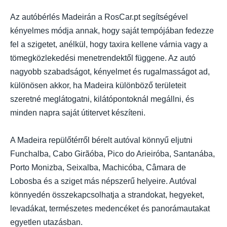
Az autóbérlés Madeirán a RosCar.pt segítségével
kényelmes módja annak, hogy saját tempójában fedezze
fel a szigetet, anélkül, hogy taxira kellene várnia vagy a
tömegközlekedési menetrendektől függene. Az autó
nagyobb szabadságot, kényelmet és rugalmasságot ad,
különösen akkor, ha Madeira különböző területeit
szeretné meglátogatni, kilátópontoknál megállni, és
minden napra saját útitervet készíteni.
A Madeira repülőtérről bérelt autóval könnyű eljutni
Funchalba, Cabo Girãóba, Pico do Arieiróba, Santanába,
Porto Monizba, Seixalba, Machicóba, Câmara de
Lobosba és a sziget más népszerű helyeire. Autóval
könnyedén összekapcsolhatja a strandokat, hegyeket,
levadákat, természetes medencéket és panorámautakat
egyetlen utazásban.