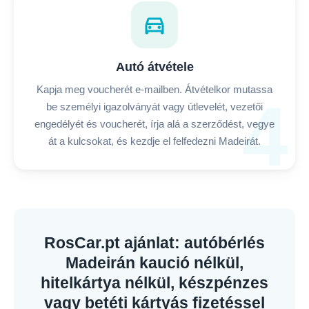
directions_car
Autó átvétele
Kapja meg voucherét e-mailben. Átvételkor mutassa
4
be személyi igazolványát vagy útlevelét, vezetői
engedélyét és voucherét, írja alá a szerződést, vegye
át a kulcsokat, és kezdje el felfedezni Madeirát.
RosCar.pt ajánlat: autóbérlés
Madeirán kaució nélkül,
hitelkártya nélkül, készpénzes
vagy betéti kártyás fizetéssel