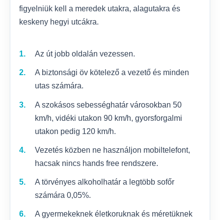
figyelniük kell a meredek utakra, alagutakra és
keskeny hegyi utcákra.
Az út jobb oldalán vezessen.
A biztonsági öv kötelező a vezető és minden
utas számára.
A szokásos sebességhatár városokban 50
km/h, vidéki utakon 90 km/h, gyorsforgalmi
utakon pedig 120 km/h.
Vezetés közben ne használjon mobiltelefont,
hacsak nincs hands free rendszere.
A törvényes alkoholhatár a legtöbb sofőr
számára 0,05%.
A gyermekeknek életkoruknak és méretüknek