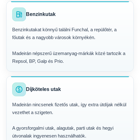
local_gas_station
Benzinkutak
Benzinkutakat könnyű találni Funchal, a repülőtér, a
főutak és a nagyobb városok környékén.
Madeirán népszerű üzemanyag-márkák közé tartozik a
Repsol, BP, Galp és Prio.
paid
Díjköteles utak
Madeirán nincsenek fizetős utak, így extra útdíjak nélkül
vezethet a szigeten.
A gyorsforgalmi utak, alagutak, parti utak és hegyi
útvonalak ingyenesen használhatók.