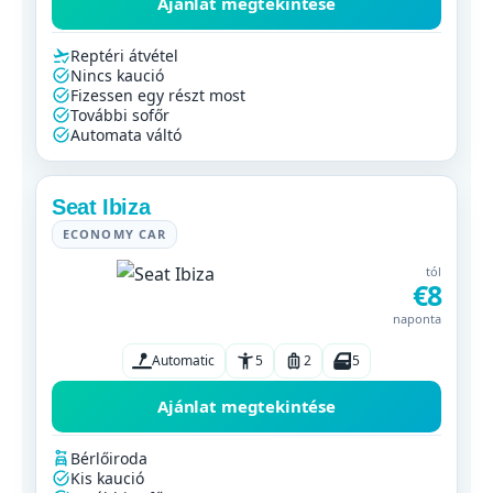
Ajánlat megtekintése
Reptéri átvétel
Nincs kaució
Fizessen egy részt most
További sofőr
Automata váltó
Seat Ibiza
ECONOMY CAR
tól
€8
naponta
Automatic
5
2
5
Ajánlat megtekintése
Bérlőiroda
Kis kaució