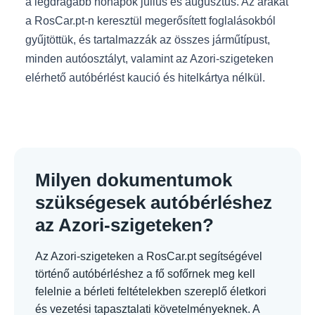
a legdrágább hónapok július és augusztus. Az árakat
a RosCar.pt-n keresztül megerősített foglalásokból
gyűjtöttük, és tartalmazzák az összes járműtípust,
minden autóosztályt, valamint az Azori-szigeteken
elérhető autóbérlést kaució és hitelkártya nélkül.
Milyen dokumentumok
szükségesek autóbérléshez
az Azori-szigeteken?
Az Azori-szigeteken a RosCar.pt segítségével
történő autóbérléshez a fő sofőrnek meg kell
felelnie a bérleti feltételekben szereplő életkori
és vezetési tapasztalati követelményeknek. A