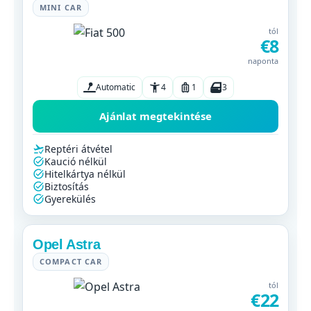
MINI CAR
tól
€8
naponta
Automatic
4
1
3
Ajánlat megtekintése
Reptéri átvétel
Kaució nélkül
Hitelkártya nélkül
Biztosítás
Gyerekülés
Opel Astra
COMPACT CAR
tól
€22