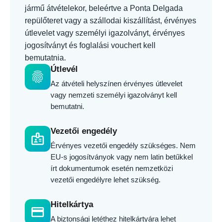
jármű átvételekor, beleértve a Ponta Delgada
repülőteret vagy a szállodai kiszállítást, érvényes
útlevelet vagy személyi igazolványt, érvényes
jogosítványt és foglalási vouchert kell
bemutatnia.
Útlevél
fingerprint
Az átvételi helyszínen érvényes útlevelet
vagy nemzeti személyi igazolványt kell
bemutatni.
Vezetői engedély
badge
Érvényes vezetői engedély szükséges. Nem
EU-s jogosítványok vagy nem latin betűkkel
írt dokumentumok esetén nemzetközi
vezetői engedélyre lehet szükség.
Hitelkártya
credit_card
A biztonsági letéthez hitelkártyára lehet