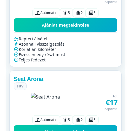
naponta
Automatic
5
2
5
Ajánlat megtekintése
Reptéri átvétel
Azonnali visszaigazolás
Korlátlan kilométer
Fizessen egy részt most
Teljes fedezet
Seat Arona
SUV
tól
€17
naponta
Automatic
5
2
5