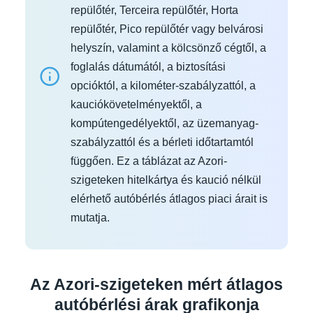
repülőtér, Terceira repülőtér, Horta
repülőtér, Pico repülőtér vagy belvárosi
helyszín, valamint a kölcsönző cégtől, a
foglalás dátumától, a biztosítási
opcióktól, a kilométer-szabályzattól, a
kauciókövetelményektől, a
kompútengedélyektől, az üzemanyag-
szabályzattól és a bérleti időtartamtól
függően. Ez a táblázat az Azori-
szigeteken hitelkártya és kaució nélkül
elérhető autóbérlés átlagos piaci árait is
mutatja.
Az Azori-szigeteken mért átlagos
autóbérlési árak grafikonja