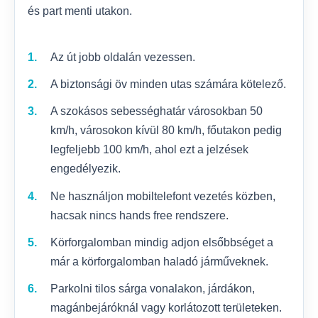
és part menti utakon.
Az út jobb oldalán vezessen.
A biztonsági öv minden utas számára kötelező.
A szokásos sebességhatár városokban 50
km/h, városokon kívül 80 km/h, főutakon pedig
legfeljebb 100 km/h, ahol ezt a jelzések
engedélyezik.
Ne használjon mobiltelefont vezetés közben,
hacsak nincs hands free rendszere.
Körforgalomban mindig adjon elsőbbséget a
már a körforgalomban haladó járműveknek.
Parkolni tilos sárga vonalakon, járdákon,
magánbejáróknál vagy korlátozott területeken.