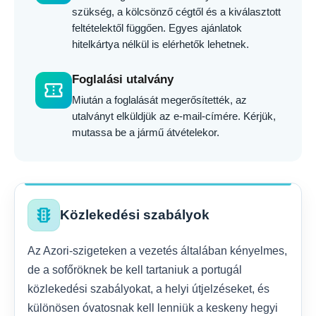
szükség, a kölcsönző cégtől és a kiválasztott
feltételektől függően. Egyes ajánlatok
hitelkártya nélkül is elérhetők lehetnek.
Foglalási utalvány
confirmation_number
Miután a foglalását megerősítették, az
utalványt elküldjük az e-mail-címére. Kérjük,
mutassa be a jármű átvételekor.
traffic
Közlekedési szabályok
Az Azori-szigeteken a vezetés általában kényelmes,
de a sofőröknek be kell tartaniuk a portugál
közlekedési szabályokat, a helyi útjelzéseket, és
különösen óvatosnak kell lenniük a keskeny hegyi