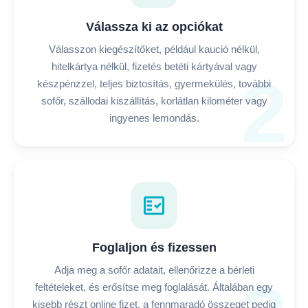
Válassza ki az opciókat
Válasszon kiegészítőket, például kaució nélkül,
hitelkártya nélkül, fizetés betéti kártyával vagy
2
készpénzzel, teljes biztosítás, gyermekülés, további
sofőr, szállodai kiszállítás, korlátlan kilométer vagy
ingyenes lemondás.
fact_check
Foglaljon és fizessen
Adja meg a sofőr adatait, ellenőrizze a bérleti
feltételeket, és erősítse meg foglalását. Általában egy
kisebb részt online fizet, a fennmaradó összeget pedig