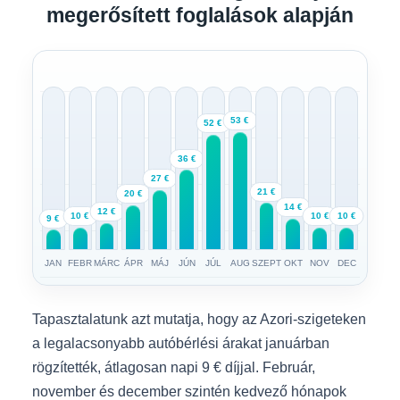
megerősített foglalások alapján
53 €
52 €
36 €
27 €
21 €
20 €
14 €
12 €
10 €
10 €
10 €
9 €
JAN
FEBR
MÁRC
ÁPR
MÁJ
JÚN
JÚL
AUG
SZEPT
OKT
NOV
DEC
Tapasztalatunk azt mutatja, hogy az Azori-szigeteken
a legalacsonyabb autóbérlési árakat januárban
rögzítették, átlagosan napi 9 € díjjal. Február,
november és december szintén kedvező hónapok