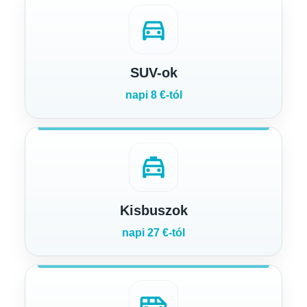
directions_car
SUV-ok
napi 8 €-tól
local_taxi
Kisbuszok
napi 27 €-tól
airport_shuttle