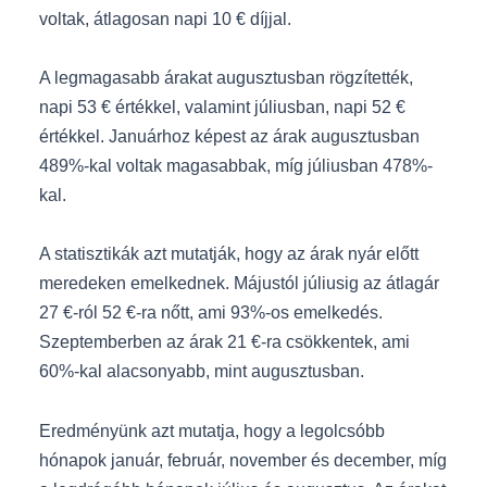
voltak, átlagosan napi 10 € díjjal.
A legmagasabb árakat augusztusban rögzítették,
napi 53 € értékkel, valamint júliusban, napi 52 €
értékkel. Januárhoz képest az árak augusztusban
489%-kal voltak magasabbak, míg júliusban 478%-
kal.
A statisztikák azt mutatják, hogy az árak nyár előtt
meredeken emelkednek. Májustól júliusig az átlagár
27 €-ról 52 €-ra nőtt, ami 93%-os emelkedés.
Szeptemberben az árak 21 €-ra csökkentek, ami
60%-kal alacsonyabb, mint augusztusban.
Eredményünk azt mutatja, hogy a legolcsóbb
hónapok január, február, november és december, míg