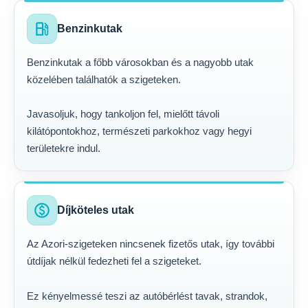
local_gas_station
Benzinkutak
Benzinkutak a főbb városokban és a nagyobb utak
közelében találhatók a szigeteken.
Javasoljuk, hogy tankoljon fel, mielőtt távoli
kilátópontokhoz, természeti parkokhoz vagy hegyi
területekre indul.
paid
Díjköteles utak
Az Azori-szigeteken nincsenek fizetős utak, így további
útdíjak nélkül fedezheti fel a szigeteket.
Ez kényelmessé teszi az autóbérlést tavak, strandok,