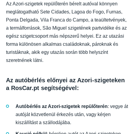
Az Azori-szigetek repülőterén bérelt autóval könnyen
meglátogatható Sete Cidades, Lagoa do Fogo, Furnas,
Ponta Delgada, Vila Franca do Campo, a teaültetvények,
a termálforrások, São Miguel szigetének partvidéke és az
egész szigetcsoport más népszerű helyei. Ez az utazási
forma különösen alkalmas családoknak, pároknak és
turistáknak, akik egy utazás során több helyszínt
szeretnének látni.
Az autóbérlés előnyei az Azori-szigeteken
a RosCar.pt segítségével:
Autóbérlés az Azori-szigetek repülőterén
: vegye át
autóját közvetlenül érkezés után, vagy kérjen
kiszállítást a szállodájába.
Kaució nélkül
: béreljen autót az Azori-szigeteken