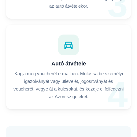
3
az autó átvételekor.
directions_car
Autó átvétele
Kapja meg voucherét e-mailben. Mutassa be személyi
4
igazolványát vagy útlevelét, jogosítványát és
voucherét, vegye át a kulcsokat, és kezdje el felfedezni
az Azori-szigeteket.