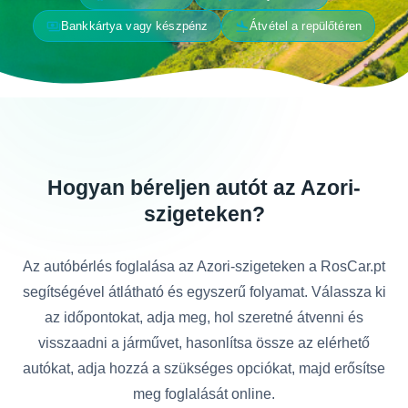
payments
flight_land
Bankkártya vagy készpénz
Átvétel a repülőtéren
Hogyan béreljen autót az Azori-
szigeteken?
Az autóbérlés foglalása az Azori-szigeteken a RosCar.pt
segítségével átlátható és egyszerű folyamat. Válassza ki
az időpontokat, adja meg, hol szeretné átvenni és
visszaadni a járművet, hasonlítsa össze az elérhető
autókat, adja hozzá a szükséges opciókat, majd erősítse
meg foglalását online.