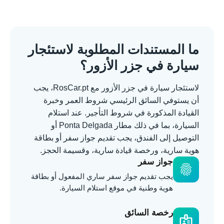
ما المستندات المطلوبة لاستئجار
سيارة في جزر الأزور؟
لاستئجار سيارة في جزر الأزور مع RosCar.pt، يجب
أن يستوفي السائق الرئيسي شروط العمر وخبرة
القيادة المذكورة في شروط التأجير. عند استلام
السيارة، بما في ذلك مطار Ponta Delgada أو
التوصيل إلى الفندق، يجب تقديم جواز سفر أو بطاقة
هوية سارية، ورخصة قيادة سارية، وقسيمة الحجز.
جواز سفر
fingerprint
يجب تقديم جواز سفر ساري المفعول أو بطاقة
هوية وطنية في موقع استلام السيارة.
رخصة السائق
badge