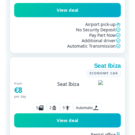
View deal
Airport pick-up
No Security Deposit
Pay Part Now
Additional driver
Automatic Transmission
Seat Ibiza
ECONOMY CAR
from
€8
per day
5
2
5
Automatic
View deal
Rental office