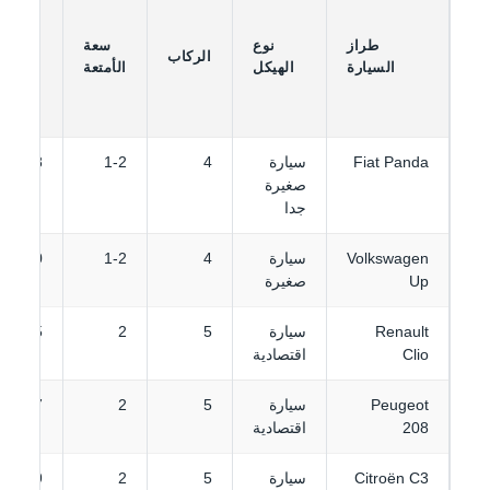
الس
في الي
طراز
نوع
سعة
الركاب
ف
السيارة
الهيكل
الأمتعة
المو
المنخ
Fiat Panda
سيارة
4
1-2
18 €
صغيرة
جدا
Volkswagen
سيارة
4
1-2
20 €
Up
صغيرة
Renault
سيارة
5
2
25 €
Clio
اقتصادية
Peugeot
سيارة
5
2
27 €
208
اقتصادية
Citroën C3
سيارة
5
2
29 €