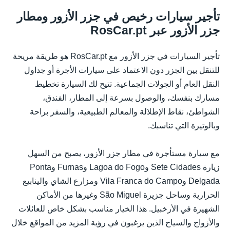
تأجير سيارات رخيص في جزر الأزور ومطار
جزر الأزور عبر RosCar.pt
تأجير السيارات في جزر الأزور مع RosCar.pt هو طريقة مريحة
للتنقل بين الجزر دون الاعتماد على سيارات الأجرة أو جداول
النقل العام أو الجولات الجماعية. تتيح لك السيارة تخطيط
مسارك بنفسك، والوصول بسرعة إلى المطار، الفندق،
الشواطئ، نقاط الإطلالة والمعالم الطبيعية، والسفر براحة
وبالوتيرة التي تناسبك.
مع سيارة مستأجرة في مطار جزر الأزور، يصبح من السهل
زيارة Sete Cidades وLagoa do Fogo وFurnas وPonta
Delgada وVila Franca do Campo ومزارع الشاي والينابيع
الحرارية وساحل جزيرة São Miguel وغيرها من الأماكن
الشهيرة في الأرخبيل. هذا الخيار مناسب بشكل خاص للعائلات
والأزواج والسياح الذين يرغبون في رؤية المزيد من المواقع خلال