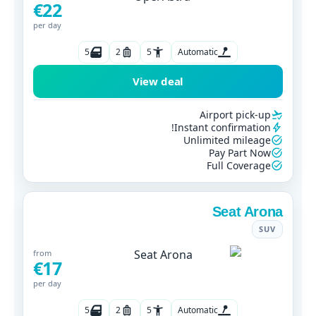
€22
per day
5
2
5
Automatic
View deal
Airport pick-up
Instant confirmation!
Unlimited mileage
Pay Part Now
Full Coverage
Seat Arona
SUV
from
€17
per day
5
2
5
Automatic