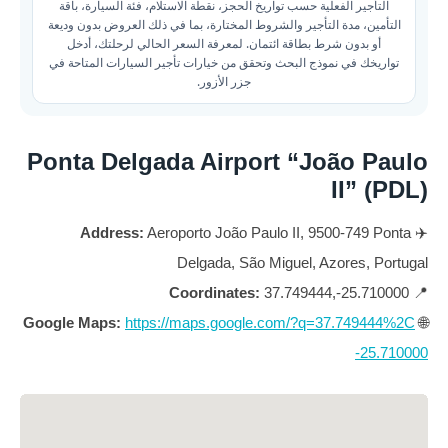
التأجير الفعلية حسب تواريخ الحجز، نقطة الاستلام، فئة السيارة، باقة
التأمين، مدة التأجير والشروط المختارة، بما في ذلك العروض بدون وديعة
أو بدون شرط بطاقة ائتمان. لمعرفة السعر الحالي لرحلتك، أدخل
تواريخك في نموذج البحث وتحقق من خيارات تأجير السيارات المتاحة في
جزر الأزور.
Ponta Delgada Airport “João Paulo
II” (PDL)
Address:
Aeroporto João Paulo II, 9500-749 Ponta
✈️
Delgada, São Miguel, Azores, Portugal
Coordinates:
37.749444,-25.710000
📍
Google Maps:
https://maps.google.com/?q=37.749444%2C
🌐
-25.710000