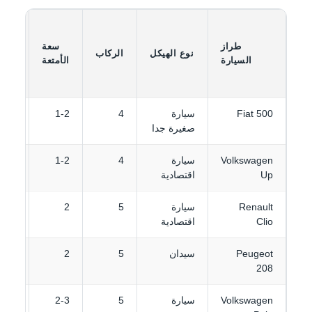
الس
طراز
سعة
نوع الهيكل
الركاب
السيارة
الأمتعة
(ا
الم
Fiat 500
سيارة
4
1-2
€12
صغيرة جدا
Volkswagen
سيارة
4
1-2
€14
Up
اقتصادية
Renault
سيارة
5
2
€18
Clio
اقتصادية
Peugeot
سيدان
5
2
€20
208
Volkswagen
سيارة
5
2-3
€22