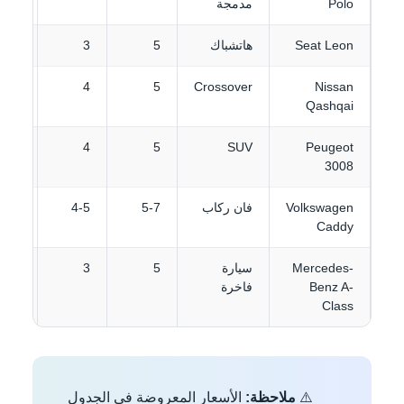
Polo
مدمجة
Seat Leon
هاتشباك
5
3
€28
€42
4
5
Crossover
Nissan
Qashqai
€50
4
5
SUV
Peugeot
3008
Volkswagen
فان ركاب
5-7
4-5
€58
Caddy
Mercedes-
سيارة
5
3
€70
Benz A-
فاخرة
Class
⚠️
ملاحظة:
الأسعار المعروضة في الجدول