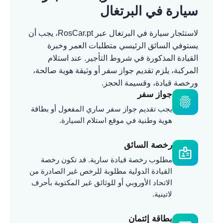
سيارة في البرتغال
لاستئجار سيارة في البرتغال عبر RosCar.pt، يجب أن
يستوفي السائق الرئيسي متطلبات العمر وخبرة
القيادة المذكورة في شروط التأجير. عند استلام
المركبة، يلزم تقديم جواز سفر أو وثيقة هوية صالحة،
ورخصة قيادة، وقسيمة الحجز.
جواز سفر
fingerprint
يجب تقديم جواز سفر ساري المفعول أو بطاقة
هوية وطنية في موقع استلام السيارة.
رخصة السائق
badge
مطلوب رخصة قيادة سارية. قد تكون رخصة
القيادة الدولية مطلوبة للرخص غير الصادرة من
الاتحاد الأوروبي أو للوثائق غير المكتوبة بأحرف
لاتينية.
بطاقة إئتمان