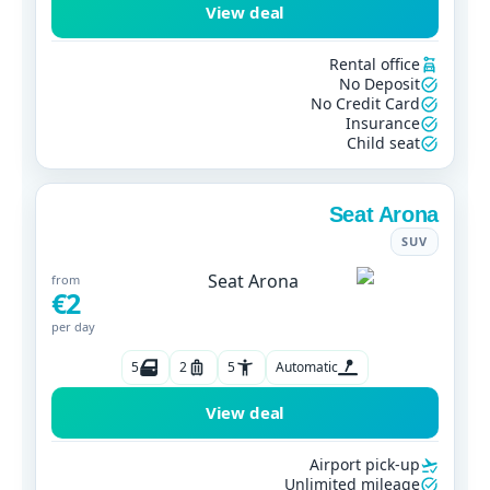
View deal
Rental office
No Deposit
No Credit Card
Insurance
Child seat
Seat Arona
SUV
from
€2
per day
5
2
5
Automatic
View deal
Airport pick-up
Unlimited mileage