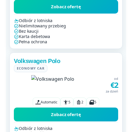
Zobacz ofertę
Odbiór z lotniska
Nielimitowany przebieg
Bez kaucji
Karta debetowa
Pełna ochrona
Volkswagen Polo
ECONOMY CAR
od
€2
za dzień
Automatic
5
2
5
Zobacz ofertę
Odbiór z lotniska