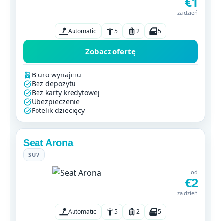
€1
za dzień
Automatic
5
2
5
Zobacz ofertę
Biuro wynajmu
Bez depozytu
Bez karty kredytowej
Ubezpieczenie
Fotelik dziecięcy
Seat Arona
SUV
od
€2
za dzień
Automatic
5
2
5