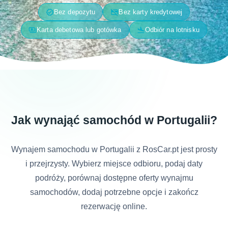
verified
credit_card_off
Bez depozytu
Bez karty kredytowej
payments
flight_land
Karta debetowa lub gotówka
Odbiór na lotnisku
Jak wynająć samochód w Portugalii?
Wynajem samochodu w Portugalii z RosCar.pt jest prosty
i przejrzysty. Wybierz miejsce odbioru, podaj daty
podróży, porównaj dostępne oferty wynajmu
samochodów, dodaj potrzebne opcje i zakończ
rezerwację online.