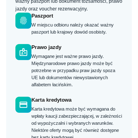
ważny paszport lub dokument tożsamości, prawo
jazdy oraz voucher rezerwacyjny.
Paszport
fingerprint
W miejscu odbioru należy okazać ważny
paszport lub krajowy dowód osobisty.
Prawo jazdy
badge
Wymagane jest ważne prawo jazdy.
Międzynarodowe prawo jazdy może być
potrzebne w przypadku praw jazdy spoza
UE lub dokumentów niewystawionych
alfabetem łacińskim.
Karta kredytowa
credit_card
Karta kredytowa może być wymagana do
wpłaty kaucji zabezpieczającej, w zależności
od wypożyczalni i wybranych warunków.
Niektóre oferty mogą być również dostępne
bez karty kredytowej.