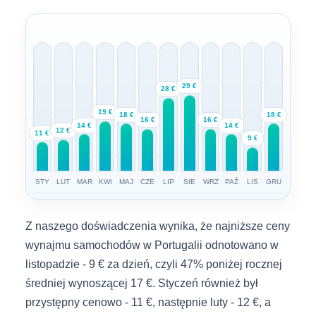
29 €
28 €
19 €
18 €
18 €
16 €
16 €
14 €
14 €
12 €
11 €
9 €
STY
LUT
MAR
KWI
MAJ
CZE
LIP
SIE
WRZ
PAŹ
LIS
GRU
Z naszego doświadczenia wynika, że najniższe ceny
wynajmu samochodów w Portugalii odnotowano w
listopadzie - 9 € za dzień, czyli 47% poniżej rocznej
średniej wynoszącej 17 €. Styczeń również był
przystępny cenowo - 11 €, następnie luty - 12 €, a