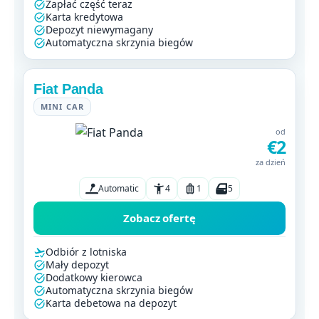
Zapłać część teraz
Karta kredytowa
Depozyt niewymagany
Automatyczna skrzynia biegów
Fiat Panda
MINI CAR
od
€2
za dzień
Automatic
4
1
5
Zobacz ofertę
Odbiór z lotniska
Mały depozyt
Dodatkowy kierowca
Automatyczna skrzynia biegów
Karta debetowa na depozyt