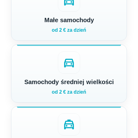
directions_car
Małe samochody
od 2 € za dzień
directions_car
Samochody średniej wielkości
od 2 € za dzień
local_taxi