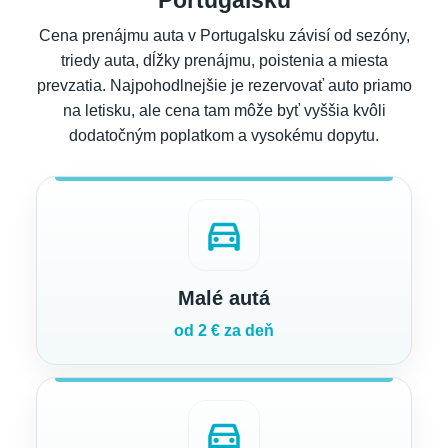
Portugalsku
Cena prenájmu auta v Portugalsku závisí od sezóny,
triedy auta, dĺžky prenájmu, poistenia a miesta
prevzatia. Najpohodlnejšie je rezervovať auto priamo
na letisku, ale cena tam môže byť vyššia kvôli
dodatočným poplatkom a vysokému dopytu.
directions_car
Malé autá
od 2 € za deň
directions_car