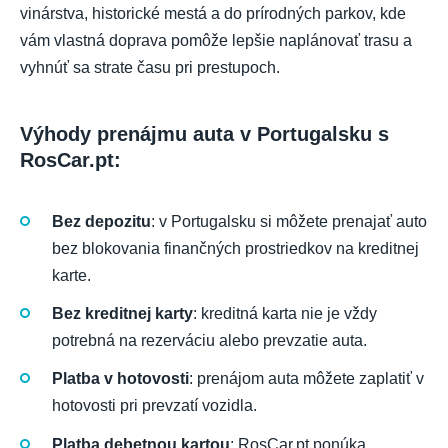
vinárstva, historické mestá a do prírodných parkov, kde
vám vlastná doprava pomôže lepšie naplánovať trasu a
vyhnúť sa strate času pri prestupoch.
Výhody prenájmu auta v Portugalsku s
RosCar.pt:
Bez depozitu
: v Portugalsku si môžete prenajať auto
bez blokovania finančných prostriedkov na kreditnej
karte.
Bez kreditnej karty
: kreditná karta nie je vždy
potrebná na rezerváciu alebo prevzatie auta.
Platba v hotovosti
: prenájom auta môžete zaplatiť v
hotovosti pri prevzatí vozidla.
Platba debetnou kartou
: RosCar.pt ponúka