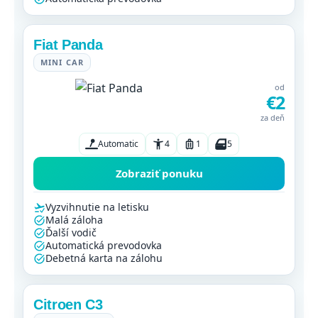
Fiat Panda
MINI CAR
od
€2
za deň
Automatic
4
1
5
Zobraziť ponuku
Vyzvihnutie na letisku
Malá záloha
Ďalší vodič
Automatická prevodovka
Debetná karta na zálohu
Citroen C3