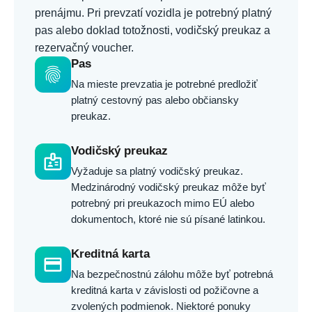
prenájmu. Pri prevzatí vozidla je potrebný platný
pas alebo doklad totožnosti, vodičský preukaz a
rezervačný voucher.
Pas
fingerprint
Na mieste prevzatia je potrebné predložiť
platný cestovný pas alebo občiansky
preukaz.
Vodičský preukaz
badge
Vyžaduje sa platný vodičský preukaz.
Medzinárodný vodičský preukaz môže byť
potrebný pri preukazoch mimo EÚ alebo
dokumentoch, ktoré nie sú písané latinkou.
Kreditná karta
credit_card
Na bezpečnostnú zálohu môže byť potrebná
kreditná karta v závislosti od požičovne a
zvolených podmienok. Niektoré ponuky