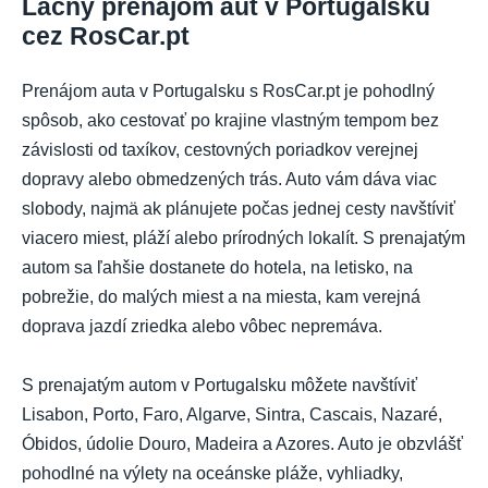
Lacný prenájom áut v Portugalsku
cez RosCar.pt
Prenájom auta v Portugalsku s RosCar.pt je pohodlný
spôsob, ako cestovať po krajine vlastným tempom bez
závislosti od taxíkov, cestovných poriadkov verejnej
dopravy alebo obmedzených trás. Auto vám dáva viac
slobody, najmä ak plánujete počas jednej cesty navštíviť
viacero miest, pláží alebo prírodných lokalít. S prenajatým
autom sa ľahšie dostanete do hotela, na letisko, na
pobrežie, do malých miest a na miesta, kam verejná
doprava jazdí zriedka alebo vôbec nepremáva.
S prenajatým autom v Portugalsku môžete navštíviť
Lisabon, Porto, Faro, Algarve, Sintra, Cascais, Nazaré,
Óbidos, údolie Douro, Madeira a Azores. Auto je obzvlášť
pohodlné na výlety na oceánske pláže, vyhliadky,