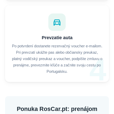
directions_car
Prevzatie auta
Po potvrdení dostanete rezervačný voucher e-mailom.
Pri prevzatí ukážte pas alebo občiansky preukaz,
4
platný vodičský preukaz a voucher, podpíšte zmluvu o
prenájme, prevezmite kľúče a začnite svoju cestu po
Portugalsku.
Ponuka RosCar.pt: prenájom