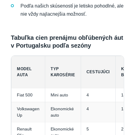
Podľa našich skúseností je letisko pohodlné, ale
nie vždy najlacnejšia možnosť.
Tabuľka cien prenájmu obľúbených áut
v Portugalsku podľa sezóny
MODEL
TYP
KAPAC
CESTUJÚCI
AUTA
KAROSÉRIE
BATOŽ
Fiat 500
Mini auto
4
1-2
Volkswagen
Ekonomické
4
1-2
Up
auto
Renault
Ekonomické
5
2