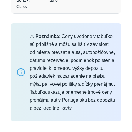
Benz A-
auto
Class
⚠️
Poznámka:
Ceny uvedené v tabuľke
sú približné a môžu sa líšiť v závislosti
od miesta prevzatia auta, autopožičovne,
dátumu rezervácie, podmienok poistenia,
pravidiel kilometrov, výšky depozitu,
požiadaviek na zariadenie na platbu
mýta, palivovej politiky a dĺžky prenájmu.
Tabuľka ukazuje priemerné trhové ceny
prenájmu áut v Portugalsku bez depozitu
a bez kreditnej karty.