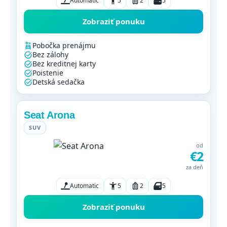
Automatic
5
2
5
Zobraziť ponuku
Pobočka prenájmu
Bez zálohy
Bez kreditnej karty
Poistenie
Detská sedačka
Seat Arona
SUV
od
€2
za deň
Automatic
5
2
5
Zobraziť ponuku