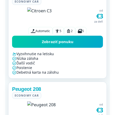
ECONOMY CAR
od
€3
za deň
Automatic
5
2
5
Zobraziť ponuku
Vyzvihnutie na letisku
Nízka záloha
Ďalší vodič
Poistenie
Debetná karta na zálohu
Peugeot 208
ECONOMY CAR
od
€3