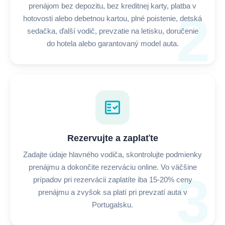
prenájom bez depozitu, bez kreditnej karty, platba v
2
hotovosti alebo debetnou kartou, plné poistenie, detská
sedačka, ďalší vodič, prevzatie na letisku, doručenie
do hotela alebo garantovaný model auta.
fact_check
Rezervujte a zaplaťte
Zadajte údaje hlavného vodiča, skontrolujte podmienky
prenájmu a dokončite rezerváciu online. Vo väčšine
3
prípadov pri rezervácii zaplatíte iba 15-20% ceny
prenájmu a zvyšok sa platí pri prevzatí auta v
Portugalsku.