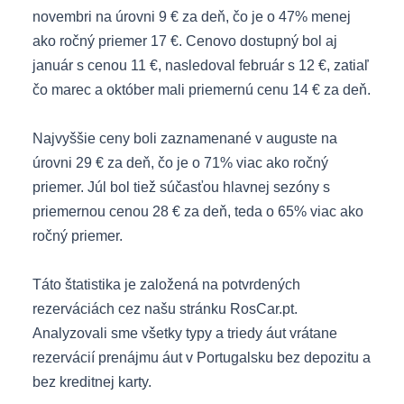
novembri na úrovni 9 € za deň, čo je o 47% menej
ako ročný priemer 17 €. Cenovo dostupný bol aj
január s cenou 11 €, nasledoval február s 12 €, zatiaľ
čo marec a október mali priemernú cenu 14 € za deň.
Najvyššie ceny boli zaznamenané v auguste na
úrovni 29 € za deň, čo je o 71% viac ako ročný
priemer. Júl bol tiež súčasťou hlavnej sezóny s
priemernou cenou 28 € za deň, teda o 65% viac ako
ročný priemer.
Táto štatistika je založená na potvrdených
rezerváciách cez našu stránku RosCar.pt.
Analyzovali sme všetky typy a triedy áut vrátane
rezervácií prenájmu áut v Portugalsku bez depozitu a
bez kreditnej karty.