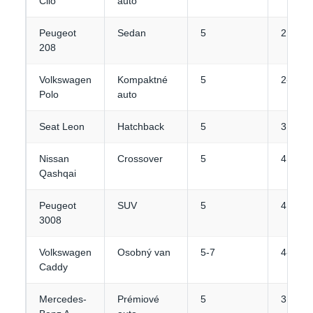
Clio
auto
Peugeot
Sedan
5
2
208
Volkswagen
Kompaktné
5
2-3
Polo
auto
Seat Leon
Hatchback
5
3
Nissan
Crossover
5
4
Qashqai
Peugeot
SUV
5
4
3008
Volkswagen
Osobný van
5-7
4-5
Caddy
Mercedes-
Prémiové
5
3