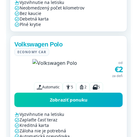
Vyzvihnutie na letisku
Neobmedzený počet kilometrov
Bez kaucie
Debetná karta
Plné krytie
Volkswagen Polo
ECONOMY CAR
od
€2
za deň
Automatic
5
2
5
Zobraziť ponuku
Vyzvihnutie na letisku
Zaplaťte časť teraz
Kreditná karta
Záloha nie je potrebná
Automatická prevodovka