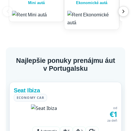
Mini autá
Ekonomické autá
Najlepšie ponuky prenájmu áut
v Portugalsku
Seat Ibiza
ECONOMY CAR
od
€1
za deň