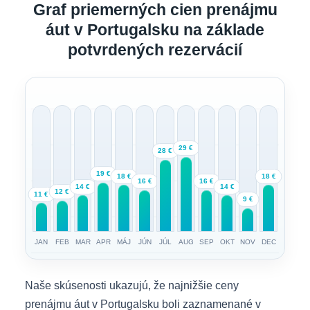
Graf priemerných cien prenájmu
áut v Portugalsku na základe
potvrdených rezervácií
29 €
28 €
19 €
18 €
18 €
16 €
16 €
14 €
14 €
12 €
11 €
9 €
JAN
FEB
MAR
APR
MÁJ
JÚN
JÚL
AUG
SEP
OKT
NOV
DEC
Naše skúsenosti ukazujú, že najnižšie ceny
prenájmu áut v Portugalsku boli zaznamenané v