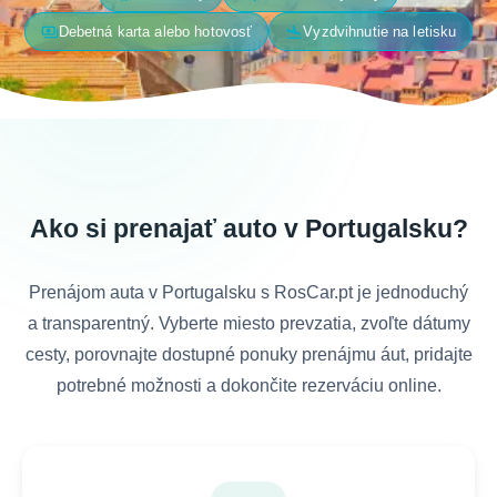
payments
flight_land
Debetná karta alebo hotovosť
Vyzdvihnutie na letisku
Ako si prenajať auto v Portugalsku?
Prenájom auta v Portugalsku s RosCar.pt je jednoduchý
a transparentný. Vyberte miesto prevzatia, zvoľte dátumy
cesty, porovnajte dostupné ponuky prenájmu áut, pridajte
potrebné možnosti a dokončite rezerváciu online.