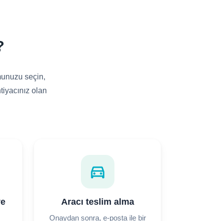
?
umunuzu seçin,
htiyacınız olan
directions_car
ve
Aracı teslim alma
Onaydan sonra, e-posta ile bir