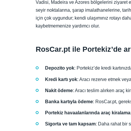
Vadisi, Madeira ve Azores bölgelerini ziyaret ed
seyir noktalarına, şarap imalathanelerine, tari
için çok uygundur; kendi ulaşımınız rotayı da
kaybetmemenize yardımcı olur.
RosCar.pt ile Portekiz’de ar
Depozito yok
: Portekiz’de kredi kartınız
Kredi kartı yok
: Aracı rezerve etmek veya 
Nakit ödeme
: Aracı teslim alırken araç ki
Banka kartıyla ödeme
: RosCar.pt, gerek
Portekiz havaalanlarında araç kiralama
Sigorta ve tam kapsam
: Daha rahat bir