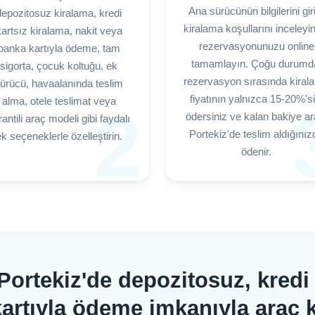
Ana sürücünün bilgilerini gir
depozitosuz kiralama, kredi
kiralama koşullarını inceleyi
artsız kiralama, nakit veya
rezervasyonunuzu online
banka kartıyla ödeme, tam
tamamlayın. Çoğu durumd
sigorta, çocuk koltuğu, ek
rezervasyon sırasında kiral
ürücü, havaalanında teslim
fiyatının yalnızca 15-20%'si
alma, otele teslimat veya
2
ödersiniz ve kalan bakiye ar
antili araç modeli gibi faydalı
Portekiz'de teslim aldığınız
k seçeneklerle özelleştirin.
ödenir.
 Portekiz'de depozitosuz, kredi 
artıyla ödeme imkanıyla araç 