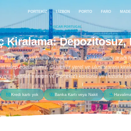
PORTEKIZ
LIZBON
PORTO
FARO
MADE
ROSCAR PORTUGAL
ç Kiralama: Depozitosuz, 
 kartsız araç kiralama hizmeti sunar. Kiralamanızı aracı 
at talep edebilirsiniz. Güvenilir yerel ve uluslararası kiralam
uygun kapsamı seçin ve Portekiz'i konforlu ve huzurlu şek
credit_card_off
payments
flight_land
Kredi kartı yok
Banka Kartı veya Nakit
Havalima