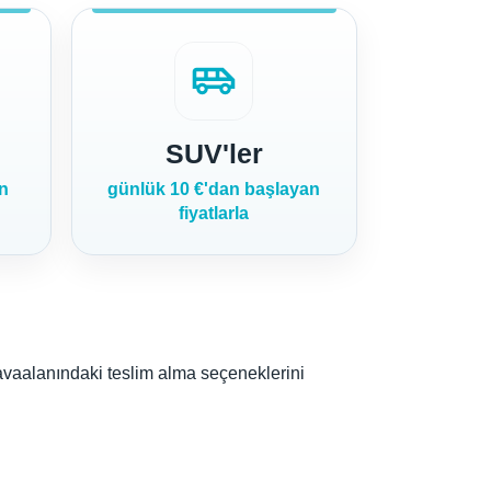
airport_shuttle
SUV'ler
an
günlük 10 €'dan başlayan
fiyatlarla
avaalanındaki teslim alma seçeneklerini