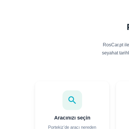
RosCar.pt ile
seyahat tarihl
search
Aracınızı seçin
Portekiz'de aracı nereden