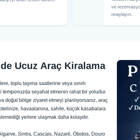
ve rezervasyo
onaylayın.
z’de Ucuz Araç Kiralama
ere, toplu taşıma saatlerine veya sınırlı
i temponuzda seyahat etmenin rahat bir yoludur.
eya doğal bölge ziyaret etmeyi planlıyorsanız, araç
 otelinize, havaalanına, sahile, küçük kasabalara
işlemediği yerlere ulaşmak daha kolaydır.
, Algarve, Sintra, Cascais, Nazaré, Óbidos, Douro