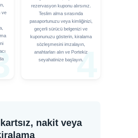
in,
rezervasyon kuponu alırsınız.
n ve
Teslim alma sırasında
pasaportunuzu veya kimliğinizi,
a,
geçerli sürücü belgenizi ve
ama
kuponunuzu gösterin, kiralama
ni
sözleşmesini imzalayın,
3
4
acı
anahtarları alın ve Portekiz
da
seyahatinize başlayın.
kartsız, nakit veya
kiralama