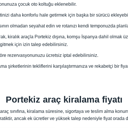
onunuza çocuk oto koltuğu eklenebilir.
inizi daha konforlu hale getirmek için başka bir sürücü ekleyebil
 sınırı olmadan seyahat edin ve rotanızı kendi temponuzda planl
k, kiralık araçla Portekiz dışına, komşu İspanya dahil olmak üzer
tmek için izin talep edebilirsiniz.
 göre rezervasyonunuzu ücretsiz iptal edebilirsiniz.
ama şirketlerinin tekliflerini karşılaştırmanıza ve rekabetçi bir fi
Portekiz araç kiralama fiyatı
 araç sınıfına, kiralama süresine, sigortaya ve teslim alma kon
atiktir, ancak ek ücretler ve yüksek talep nedeniyle fiyat orada d