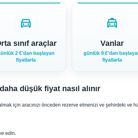
directions_car
local_taxi
rta sınıf araçlar
Vanlar
ünlük 2 €'dan başlayan
günlük 9 €'dan başlay
fiyatlarla
fiyatlarla
daha düşük fiyat nasıl alınır
almak için aracınızı önceden rezerve etmenizi ve şehirdeki ve h
e edin.