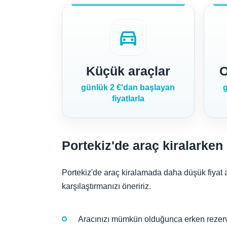
directions_car
Küçük araçlar
O
günlük 2 €'dan başlayan
g
fiyatlarla
Portekiz'de araç kiralarken 
Portekiz'de araç kiralamada daha düşük fiyat 
karşılaştırmanızı öneririz.
Aracınızı mümkün olduğunca erken rezerv