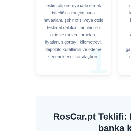
teslim alıp nereye iade etmek
istediğinizi seçin; buna
k
havaalanı, şehir ofisi veya otele
teslimat dahildir. Tarihlerinizi
girin ve mevcut araçları,
s
fiyatları, sigortayı, kilometreyi,
1
depozito kurallarını ve ödeme
gar
seçeneklerini karşılaştırın.
e
RosCar.pt Teklifi:
banka k