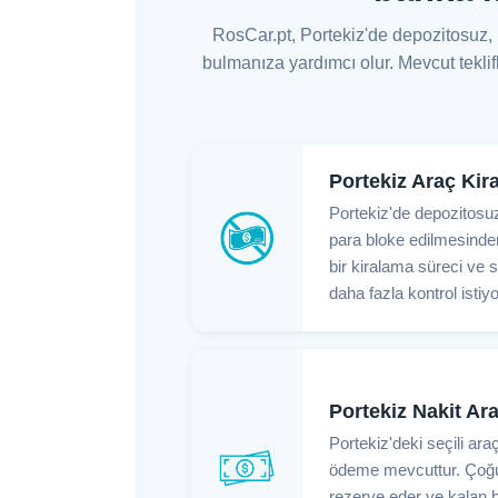
RosCar.pt, Portekiz'de depozitosuz, 
bulmanıza yardımcı olur. Mevcut teklif
Portekiz Araç Ki
Portekiz'de depozitosuz
para bloke edilmesinde
bir kiralama süreci ve 
daha fazla kontrol istiyo
Portekiz Nakit Ar
Portekiz'deki seçili araç
ödeme mevcuttur. Çoğu
rezerve eder ve kalan b