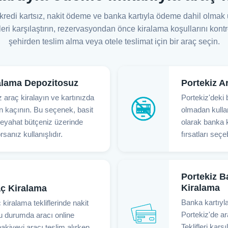
kredi kartsız, nakit ödeme ve banka kartıyla ödeme dahil olmak
leri karşılaştırın, rezervasyondan önce kiralama koşullarını kon
şehirden teslim alma veya otele teslimat için bir araç seçin.
ralama Depozitosuz
Portekiz A
 araç kiralayın ve kartınızda
Portekiz'deki b
n kaçının. Bu seçenek, basit
olmadan kullanı
seyahat bütçeniz üzerinde
olarak banka 
rsanız kullanışlıdır.
fırsatları seçeb
Portekiz B
Kiralama
aç Kiralama
Banka kartıyl
 kiralama tekliflerinde nakit
Portekiz'de ar
 durumda aracı online
Teklifleri kar
akiyeyi aracı teslim alırken