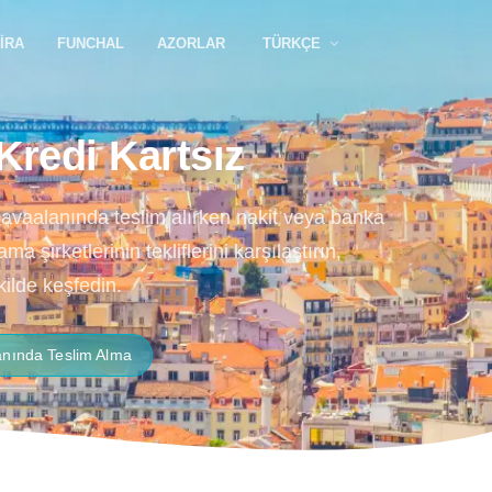
IRA
FUNCHAL
AZORLAR
TÜRKÇE
Kredi Kartsız
havaalanında teslim alırken nakit veya banka
a şirketlerinin tekliflerini karşılaştırın,
ilde keşfedin.
nında Teslim Alma