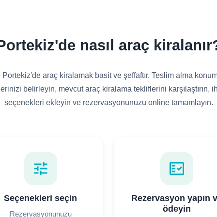
Portekiz'de nasıl araç kiralanır
 Portekiz'de araç kiralamak basit ve şeffaftır. Teslim alma kon
erinizi belirleyin, mevcut araç kiralama tekliflerini karşılaştırın, i
seçenekleri ekleyin ve rezervasyonunuzu online tamamlayın.
tune
fact_check
Seçenekleri seçin
Rezervasyon yapın 
ödeyin
Rezervasyonunuzu