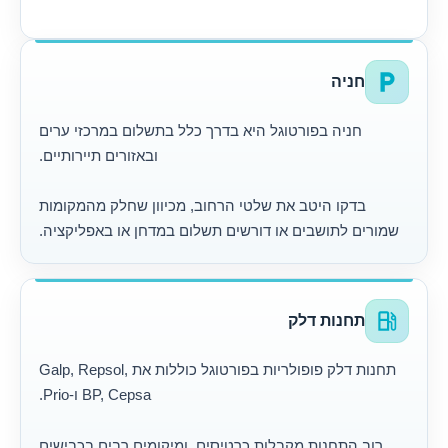
local_parking
חניה
חניה בפורטוגל היא בדרך כלל בתשלום במרכזי ערים
ובאזורים תיירותיים.
בדקו היטב את שלטי הרחוב, מכיוון שחלק מהמקומות
שמורים לתושבים או דורשים תשלום במדחן או באפליקציה.
local_gas_station
תחנות דלק
תחנות דלק פופולריות בפורטוגל כוללות את Galp, Repsol,
BP, Cepsa ו-Prio.
רוב התחנות מקבלות כרטיסים, ומיקומים רבים בכבישים