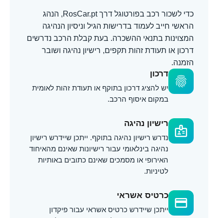
כדי לשכור רכב בפורטוגל דרך RosCar.pt, הנהג
הראשי חייב לעמוד בדרישות הגיל וניסיון הנהיגה
המצוינות בתנאי ההשכרה. בעת קבלת הרכב נדרשים
דרכון או תעודת זהות תקפים, רישיון נהיגה ושובר
הזמנה.
דרכון
fingerprint
יש להציג דרכון בתוקף או תעודת זהות לאומית
במקום איסוף הרכב.
רישיון נהיגה
badge
נדרש רישיון נהיגה בתוקף. ייתכן שיידרש רישיון
נהיגה בינלאומי עבור רישיונות שאינם מהאיחוד
האירופי או מסמכים שאינם כתובים באותיות
לטיניות.
כרטיס אשראי
credit_card
ייתכן שיידרש כרטיס אשראי עבור פיקדון