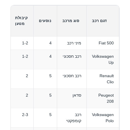
מ
קיבולת
דגם רכב
סוג מרכב
נוסעים
מטען
(
נמו
Fiat 500
מיני רכב
4
1-2
12
Volkswagen
רכב חסכוני
4
1-2
14
Up
Renault
רכב חסכוני
5
2
18
Clio
Peugeot
סדאן
5
2
20
208
Volkswagen
רכב
5
2-3
22
Polo
קומפקטי