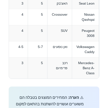
Seat Leon
האצ'בק
5
3
28
42
4
5
Crossover
Nissan
Qashqai
50
4
5
SUV
Peugeot
3008
Volkswagen
ואן נוסעים
5-7
4-5
58
Caddy
Mercedes-
רכב
5
3
70
Benz A-
פרימיום
Class
⚠️
הערה:
המחירים המוצגים בטבלה הם
משוערים ועשויים להשתנות בהתאם למקום