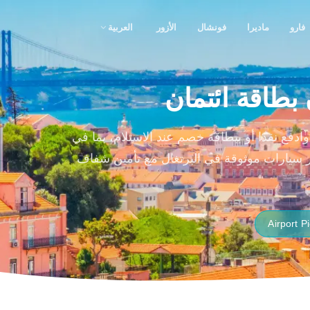
فارو
ماديرا
فونشال
الأزور
العربية
بطاقة ائتمان
رنت وادفع نقدا أو ببطاقة خصم عند الاستلام، بما في
كات تأجير سيارات موثوقة في البرتغال مع تأمين شفاف
Airport P