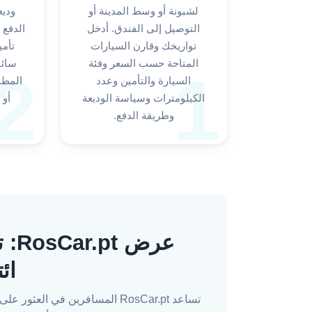
لشبونة أو وسط المدينة أو
وديع
التوصيل إلى الفندق. أدخل
الدفع 
تواريخك وقارن السيارات
تأمي
المتاحة حسب السعر وفئة
سائق
2
1
السيارة والتأمين وعدد
المطا
الكيلومترات وسياسة الوديعة
أو 
وطريقة الدفع.
عرض
ائ
تساعد RosCar.pt المسافرين ف