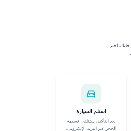
ركبة لرحلتك. اختر
.
directions_car
استلم السيارة
بعد التأكيد، ستتلقى قسيمة
الحجز عبر البريد الإلكتروني.