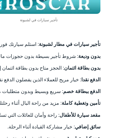
تأجير سيارات في لشبونة
تأجير سيارات في مطار لشبونة
: استلم سيارتك فور وصولك إلى مطار لشبونة “
بدون وديعة
: شروط تأجير بسيطة بدون حجوزات مالي
بدون بطاقة ائتمان
: الحجز متاح بدون بطاقة ائتمان إ
الدفع نقدا
: خيار مريح للعملاء الذين يفضلون الدفع نقد
الدفع ببطاقة خصم
: سريع وبسيط وبدون متطلبات م
تأمين وتغطية كاملة
: مزيد من راحة البال أثناء رحلتك
مقعد سيارة للأطفال
: راحة وأمان للعائلات التي تس
سائق إضافي
: خيار مشاركة القيادة أثناء الرحلة.