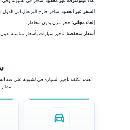
عدد كيلومترات غير محدود
: سافر في لشبونة وفي جم
السفر عبر الحدود
: سافر خارج البرتغال إلى الدول ا
إلغاء مجاني
: حجز مرن بدون مخاطر.
أسعار منخفضة
: تأجير سيارات بأسعار مناسبة بدون
س
تعتمد تكلفة تأجير السيارة في لشبونة على فئة ال
مطار ل
directions_car