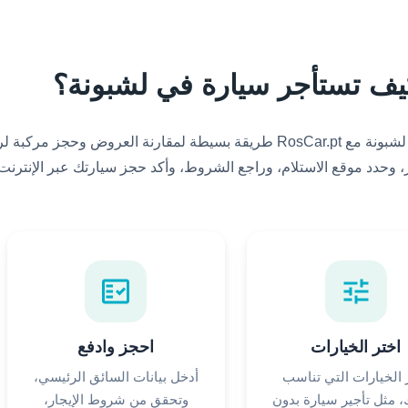
يف تستأجر سيارة في لشبونة؟
يعد استئجار سيارة في لشبونة مع RosCar.pt طريقة بسيطة لمقارنة العروض وحجز م
ار، وحدد موقع الاستلام، وراجع الشروط، وأكد حجز سيارتك عبر الإنترنت
fact_check
tune
اختر الخيارات
احجز وادفع
 الخيارات التي تناسب
أدخل بيانات السائق الرئيسي،
 مثل تأجير سيارة بدون
وتحقق من شروط الإيجار،