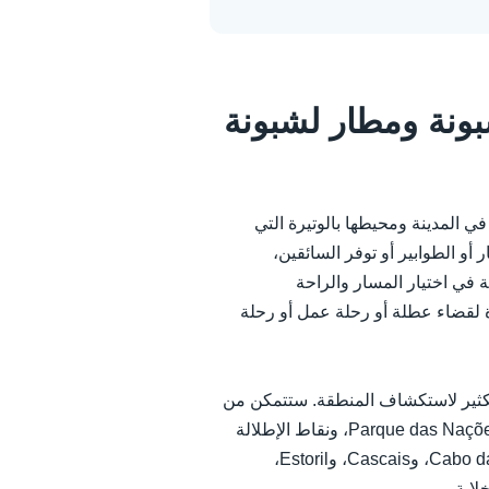
ونة ومطار لشبونة
في المدينة ومحيطها بالوتيرة التي
أو الطوابير أو توفر السائقين،
 في اختيار المسار والراحة
ولة حجز سيارة لقضاء عطلة أو رحلة عمل أو رحلة
كثير لاستكشاف المنطقة. ستتمكن من
زيارة ليس فقط وسط لشبونة، وBelém، وAlfama، وParque das Nações، ونقاط الإطلالة
في المدينة، بل يمكنك أيضا السفر إلى Sintra، وCabo da Roca، وCascais، وEstoril،
ابة.