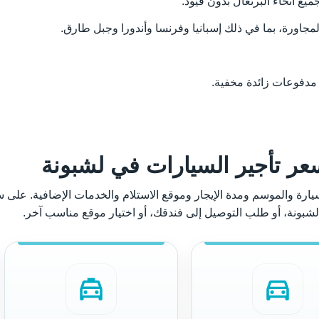
يع أنحاء البرتغال بدون قيود.
لمجاورة، بما في ذلك إسبانيا وفرنسا وأندورا وجبل طارق.
 مدفوعات زائدة مخفية.
عر تأجير السيارات في لشبونة
سيارة والموسم ومدة الإيجار وموقع الاستلام والخدمات الإضافية. على 
شبونة، أو طلب التوصيل إلى فندقك، أو اختيار موقع مناسب آخر.
local_taxi
directions_car