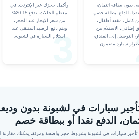
ة، بدون بطاقة ائتمان،
وأكمل حجزك عبر الإنترنت. في
نقدا، الدفع ببطاقة خصم،
معظم الحالات، تدفع 15-20%
ن كامل، مقعد أطفال،
من سعر الإيجار عند الحجز،
 إضافي، الاستلام من
ويتم دفع الرصيد المتبقي عند
3
ر، التوصيل إلى الفندق،
استلام السيارة في لشبونة.
طراز سيارة مضمون.
 RosCar.pt: تأجير سيارات في لشبونة بدون و
تمان، الدفع نقدا أو ببطاقة خصم
ي العثور على تأجير سيارات في لشبونة بشروط حجز واضحة ومرنة. يمكنك مقار