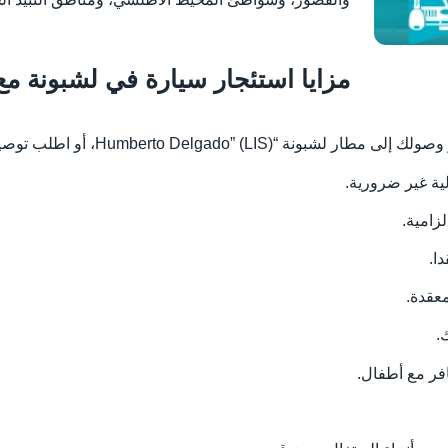
مزايا استئجار سيارة في لشبونة مع RosCar.pt
Humberto Delgado” (LIS)، أو اطلب توصيل السيارة إلى فندقك.
ة غير ضرورية.
لزامية.
ا.
عقدة.
.
افر مع أطفال.