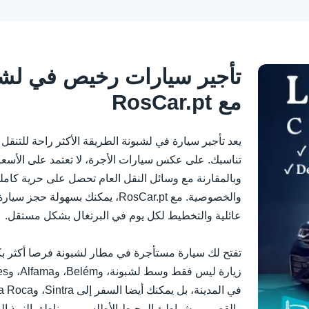
تأجير سيارات رخيص في لشب
مع RosCar.pt
يعد تأجير سيارة في لشبونة الطريقة الأكثر راحة للتنقل 
تناسبك. على عكس سيارات الأجرة، لا تعتمد على الأسعار 
وبالمقارنة مع وسائل النقل العام تحصل على حرية كاملة
والخصوصية. مع RosCar.pt، يمكنك بسه
عائلية والتخطيط لكل يوم في البرتغال بشكل مستقل.
تفتح لك سيارة مستأجرة في مطار لشبونة فرصا أكثر ب
والقصور، وشواطئ المحيط الأطلسي، ومناطق النبيذ الخل