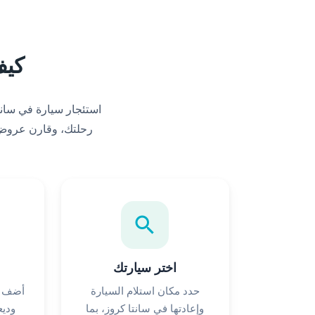
كيف
رحلتك، وقارن عروض ت
search
اختر سيارتك
حدد مكان استلام السيارة
أضف خ
وإعادتها في سانتا كروز، بما
وديع