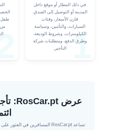
في ذلك المطار أو موقع داخل
الد
المدينة أو التوصيل إلى الفندق.
الخصم،
قارن الأسعار، وفئات
طفل، 
السيارات، والتأمين، وسياسة
من 
2
1
الكيلومترات، وشروط الوديعة،
ال
وطرق الدفع، ومتطلبات شركة
التأجير.
عرض pt
ائتم
تساعد RosCar.pt المسافرين في