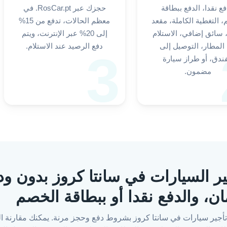
فع نقدا، الدفع ببطاقة
حجزك عبر RosCar.pt. في
 التغطية الكاملة، مقعد
معظم الحالات، تدفع من 15%
سائق إضافي، الاستلام
إلى 20% عبر الإنترنت، ويتم
المطار، التوصيل إلى
دفع الرصيد عند الاستلام.
3
فندق، أو طراز سيارة
مضمون.
RosCar.: تأجير السيارات في سانتا كروز بدو
ان، والدفع نقدا أو ببطاقة الخصم
 العثور على تأجير سيارات في سانتا كروز بشروط دفع وحجز مرنة. يمكنك مقارن