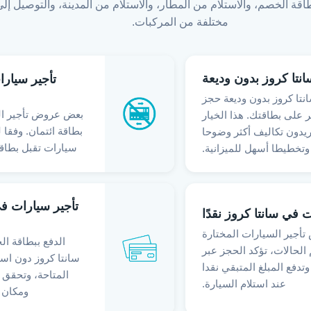
اقة الخصم، والاستلام من المطار، والاستلام من المدينة، والتوصيل إلى
مختلفة من المركبات.
نتا كروز بدون وديعة
تأجير سيارا
نتا كروز بدون وديعة حجز
بعض عروض تأجير الس
 على بطاقتك. هذا الخيار
بطاقة ائتمان. وفقا 
يدون تكاليف أكثر وضوحا
سيارات تقبل بطاقة 
وتخطيطا أسهل للميزانية.
تأجير سيارات في
 في سانتا كروز نقدًا
تأجير السيارات المختارة
الدفع ببطاقة ا
الحالات، تؤكد الحجز عبر
سانتا كروز دون است
لإنترنت من خلال RosCar.pt وتدفع المبلغ المتبقي نقدا
المتاحة، وتحقق 
عند استلام السيارة.
ومكان ا