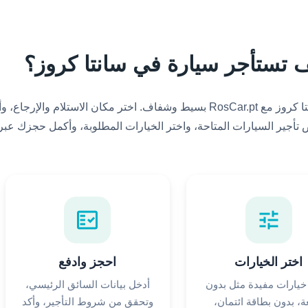
 تستأجر سيارة في سانتا كروز؟
استئجار سيارة في سانتا كروز مع RosCar.pt بسيط وشفاف. اختر مكان الاستلام والإ
أجير السيارات المتاحة، واختر الخيارات المطلوبة، وأكمل حجزك عبر ا
fact_check
tune
اختر الخيارات
احجز وادفع
يارات مفيدة مثل بدون
أدخل بيانات السائق الرئيسي،
ة، بدون بطاقة ائتمان،
وتحقق من شروط التأجير، وأكد