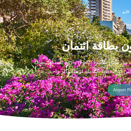
فارو
ماديرا
فونشال
الأزور
العربية
ن بطاقة ائتمان
تقدم RosCar.pt خدمة تأجير السيارات في سانتا كروز بدون وديعة وبدون بطاقة ائتمان. استأجر سيارة بالقرب من مطار ماديرا (FNC) وادفع نقدا أو ببطاقة
 أو التغطية الكاملة لرحلة أكثر راحة.
Airport P