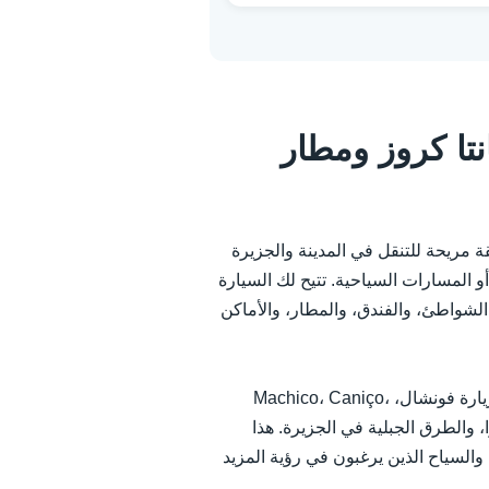
تا كروز ومطار
لسيارات في سانتا كروز مع RosCar.pt طريقة مريحة للتنقل في المدينة والجزيرة
و المسارات السياحية. تتيح لك السيارة
شواطئ، والفندق، والمطار، والأماكن
باستخدام سيارة مستأجرة من سانتا كروز، من السهل زيارة فونشال، Machico، Caniço،
 ساحل ماديرا، والطرق الجبلية في الجزيرة. هذا
السياح الذين يرغبون في رؤية المزيد