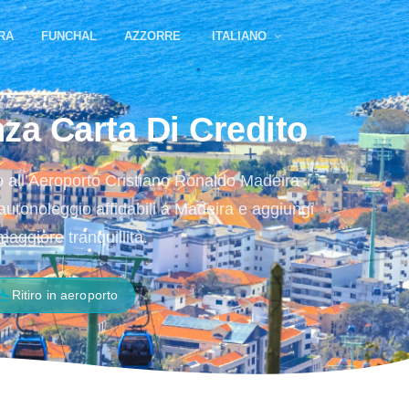
RA
FUNCHAL
AZZORRE
ITALIANO
za Carta Di Credito
o all’Aeroporto Cristiano Ronaldo Madeira
autonoleggio affidabili a Madeira e aggiungi
aggiore tranquillità.
ght_land
Ritiro in aeroporto