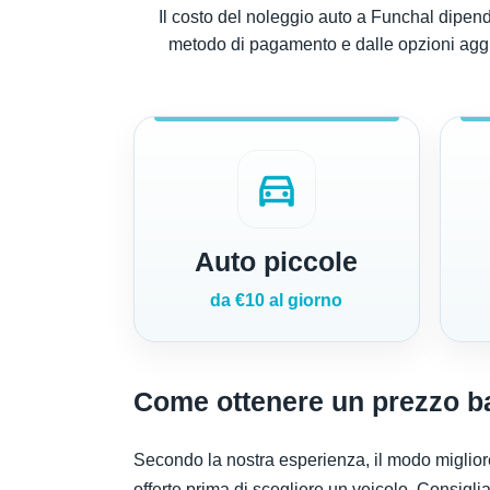
Il costo del noleggio auto a Funchal dipende
metodo di pagamento e dalle opzioni aggiunt
directions_car
Auto piccole
da €10 al giorno
Come ottenere un prezzo ba
Secondo la nostra esperienza, il modo migliore
offerte prima di scegliere un veicolo. Consigliamo