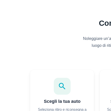
Com
Noleggiare un’a
luogo di ri
search
Scegli la tua auto
Seleziona ritiro e riconsegna a
Sc