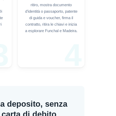
ritiro, mostra documento
Di
d’identità o passaporto, patente
te
di guida e voucher, firma il
ri
contratto, ritira le chiavi e inizia
a esplorare Funchal e Madeira.
3
4
za deposito, senza
 carta di debito