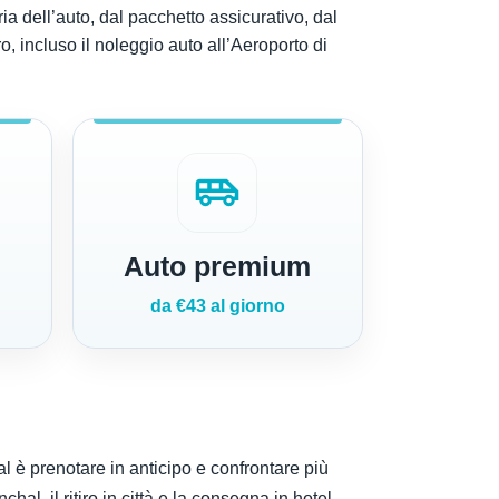
ia dell’auto, dal pacchetto assicurativo, dal
o, incluso il noleggio auto all’Aeroporto di
airport_shuttle
Auto premium
da €43 al giorno
 è prenotare in anticipo e confrontare più
hal, il ritiro in città e la consegna in hotel.