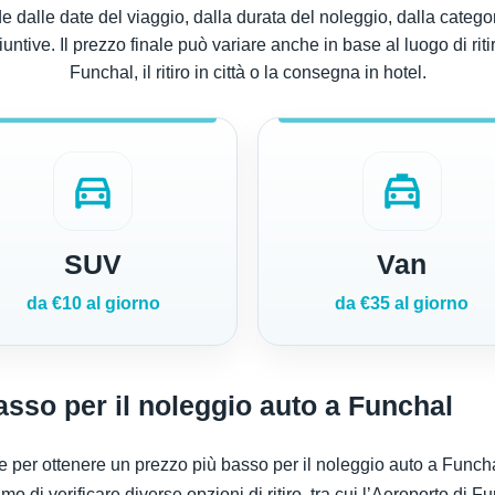
 dalle date del viaggio, dalla durata del noleggio, dalla categor
ive. Il prezzo finale può variare anche in base al luogo di ritir
Funchal, il ritiro in città o la consegna in hotel.
directions_car
local_taxi
SUV
Van
da €10 al giorno
da €35 al giorno
sso per il noleggio auto a Funchal
 per ottenere un prezzo più basso per il noleggio auto a Funchal
 di verificare diverse opzioni di ritiro, tra cui l’Aeroporto di Func