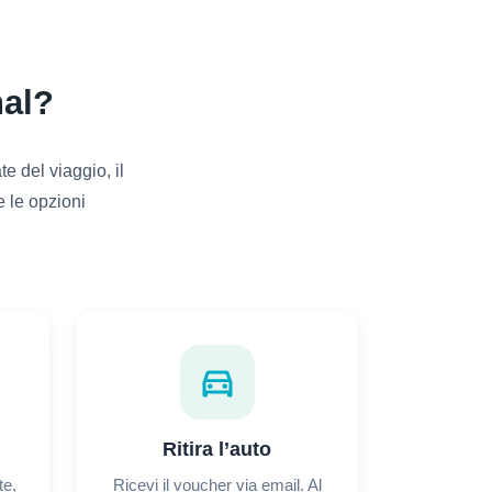
hal?
 del viaggio, il
e le opzioni
directions_car
Ritira l’auto
te,
Ricevi il voucher via email. Al