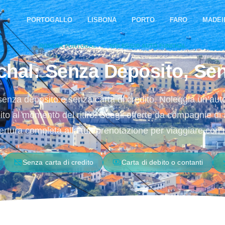
PORTOGALLO
LISBONA
PORTO
FARO
MADEI
ROSCAR PORTUGAL
»
NOLEGGIO AUTO FUNCHAL
hal: Senza Deposito, Sen
senza deposito e senza carta di credito. Noleggia un’aut
ito al momento del ritiro. Scegli offerte da compagnie di 
rtura completa alla tua prenotazione per viaggiare con m
credit_card_off
payments
fli
Senza carta di credito
Carta di debito o contanti