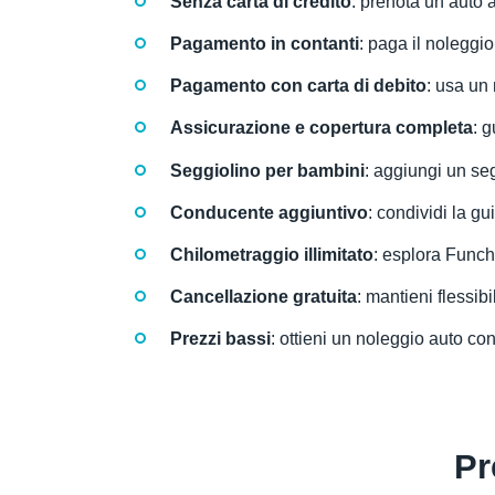
Senza carta di credito
: prenota un’auto 
Pagamento in contanti
: paga il noleggio
Pagamento con carta di debito
: usa un
Assicurazione e copertura completa
: 
Seggiolino per bambini
: aggiungi un seg
Conducente aggiuntivo
: condividi la gu
Chilometraggio illimitato
: esplora Funcha
Cancellazione gratuita
: mantieni flessib
Prezzi bassi
: ottieni un noleggio auto c
Pr