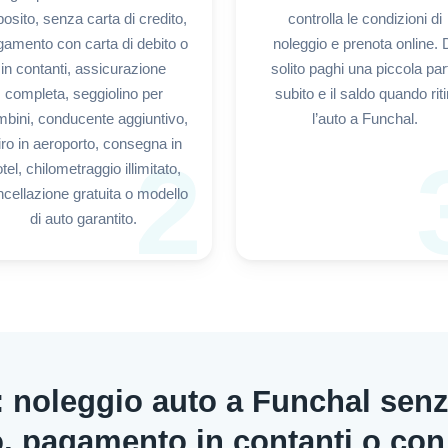
osito, senza carta di credito,
controlla le condizioni di
amento con carta di debito o
noleggio e prenota online. 
in contanti, assicurazione
solito paghi una piccola par
completa, seggiolino per
subito e il saldo quando riti
bini, conducente aggiuntivo,
l’auto a Funchal.
tiro in aeroporto, consegna in
2
tel, chilometraggio illimitato,
cellazione gratuita o modello
di auto garantito.
: noleggio auto a Funchal sen
o, pagamento in contanti o con