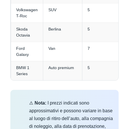
Volkswagen
SUV
5
3-
T-Roc
Skoda
Berlina
5
4-
Octavia
Ford
Van
7
3-
Galaxy
BMW 1
Auto premium
5
3
Series
⚠️
Nota:
I prezzi indicati sono
approssimativi e possono variare in base
al luogo di ritiro dell’auto, alla compagnia
di noleggio, alla data di prenotazione,