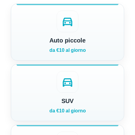
directions_car
Auto piccole
da €10 al giorno
directions_car
SUV
da €10 al giorno