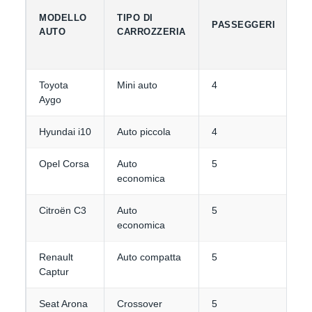
MODELLO
TIPO DI
C
PASSEGGERI
AUTO
CARROZZERIA
B
Toyota
Mini auto
4
1-
Aygo
Hyundai i10
Auto piccola
4
1-
Opel Corsa
Auto
5
2
economica
Citroën C3
Auto
5
2
economica
Renault
Auto compatta
5
3
Captur
Seat Arona
Crossover
5
3