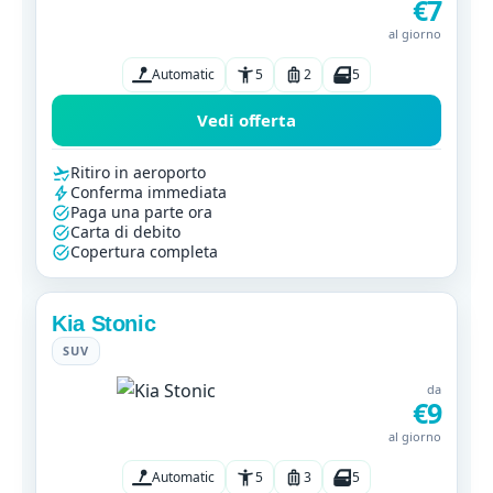
€7
al giorno
Automatic
5
2
5
Vedi offerta
Ritiro in aeroporto
Conferma immediata
Paga una parte ora
Carta di debito
Copertura completa
Kia Stonic
SUV
da
€9
al giorno
Automatic
5
3
5