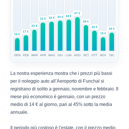
37 €
34 €
33 €
32 €
31 €
28 €
23 €
22 €
20 €
17 €
15 €
14 €
GEN
FEB
MAR
APR
MAG
GIU
LUG
AGO
SET
OTT
NOV
DIC
La nostra esperienza mostra che i prezzi più bassi
per il noleggio auto all’Aeroporto di Funchal si
registrano di solito a gennaio, novembre e febbraio. Il
mese più economico è gennaio, con un prezzo
medio di 14 € al giorno, pari al 45% sotto la media
annuale.
Il periodo più costoso è l’estate, con il prezzo medio