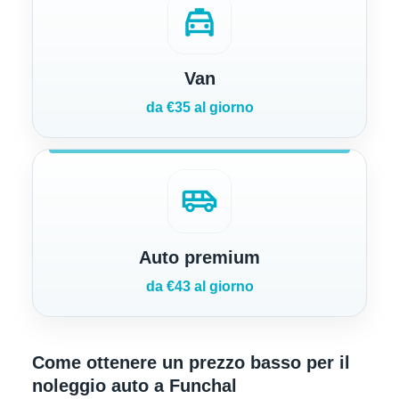
local_taxi
Van
da €35 al giorno
airport_shuttle
Auto premium
da €43 al giorno
Come ottenere un prezzo basso per il
noleggio auto a Funchal