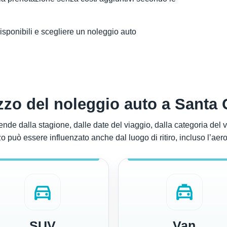
disponibili e scegliere un noleggio auto
zzo del noleggio auto a Santa 
nde dalla stagione, dalle date del viaggio, dalla categoria del ve
zo può essere influenzato anche dal luogo di ritiro, incluso l’aero
directions_car
local_taxi
SUV
Van