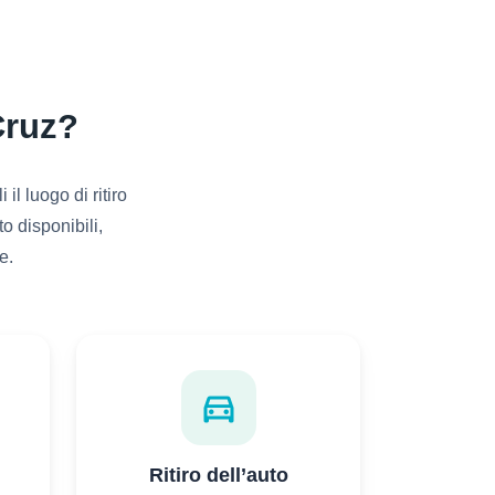
Cruz?
l luogo di ritiro
to disponibili,
e.
directions_car
Ritiro dell’auto