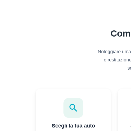
Come
Noleggiare un’au
e restituzione
s
search
Scegli la tua auto