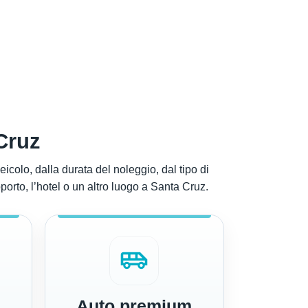
Cruz
icolo, dalla durata del noleggio, dal tipo di
porto, l’hotel o un altro luogo a Santa Cruz.
airport_shuttle
Auto premium