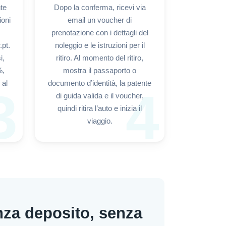
nte
Dopo la conferma, ricevi via
ioni
email un voucher di
prenotazione con i dettagli del
pt.
noleggio e le istruzioni per il
i,
ritiro. Al momento del ritiro,
%,
mostra il passaporto o
 al
documento d’identità, la patente
3
4
di guida valida e il voucher,
quindi ritira l’auto e inizia il
viaggio.
nza deposito, senza