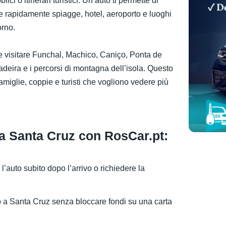
ici o itinerari turistici. Un’auto ti permette di
re rapidamente spiagge, hotel, aeroporto e luoghi
orno.
e visitare Funchal, Machico, Caniço, Ponta de
deira e i percorsi di montagna dell’isola. Questo
amiglie, coppie e turisti che vogliono vedere più
 a Santa Cruz con RosCar.pt:
e l’auto subito dopo l’arrivo o richiedere la
o a Santa Cruz senza bloccare fondi su una carta