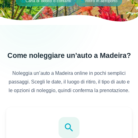
payments
flight_land
Carta di debito o contanti
Ritiro in aeroporto
Come noleggiare un’auto a Madeira?
Noleggia un’auto a Madeira online in pochi semplici
passaggi. Scegli le date, il luogo di ritiro, il tipo di auto e
le opzioni di noleggio, quindi conferma la prenotazione.
search