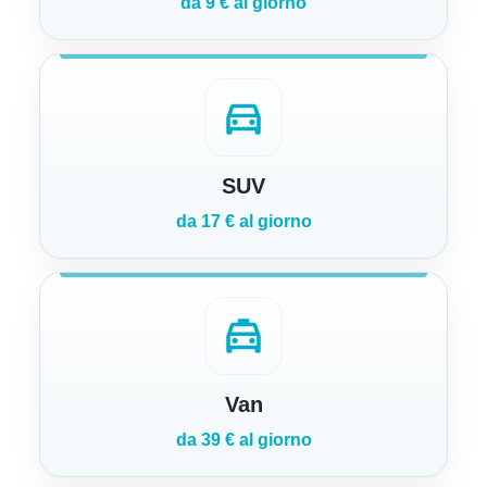
da 9 € al giorno
directions_car
SUV
da 17 € al giorno
local_taxi
Van
da 39 € al giorno