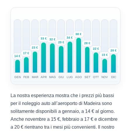
38 €
34 €
33 €
32 €
29 €
28 €
23 €
22 €
20 €
17 €
15 €
14 €
GEN
FEB
MAR
APR
MAG
GIU
LUG
AGO
SET
OTT
NOV
DIC
La nostra esperienza mostra che i prezzi più bassi
per il noleggio auto all’aeroporto di Madeira sono
solitamente disponibili a gennaio, a 14 € al giorno.
Anche novembre a 15 €, febbraio a 17 € e dicembre
a 20 € rientrano tra i mesi più convenienti. Il nostro