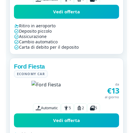
Vedi offerta
Ritiro in aeroporto
Deposito piccolo
Assicurazione
Cambio automatico
Carta di debito per il deposito
Ford Fiesta
ECONOMY CAR
da
€13
al giorno
Automatic
5
2
5
Vedi offerta