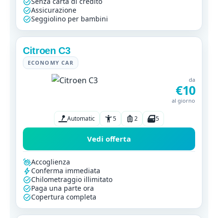
Senza carta di credito
Assicurazione
Seggiolino per bambini
Citroen C3
ECONOMY CAR
da
€10
al giorno
Automatic
5
2
5
Vedi offerta
Accoglienza
Conferma immediata
Chilometraggio illimitato
Paga una parte ora
Copertura completa