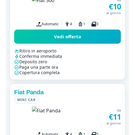
€10
al giorno
Automatic
4
1
3
Vedi offerta
Ritiro in aeroporto
Conferma immediata
Deposito zero
Paga una parte ora
Copertura completa
Fiat Panda
MINI CAR
da
€11
al giorno
Automatic
4
1
5