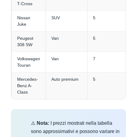
T-Cross
Nissan
SUV
5
3
Juke
Peugeot
Van
5
4-
308 SW
Volkswagen
Van
7
3-
Touran
Mercedes-
Auto premium
5
3
Benz A-
Class
⚠️
Nota:
I prezzi mostrati nella tabella
sono approssimativi e possono variare in