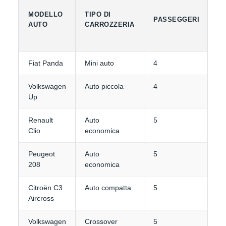
MODELLO
TIPO DI
C
PASSEGGERI
AUTO
CARROZZERIA
B
Fiat Panda
Mini auto
4
1-
Volkswagen
Auto piccola
4
1-
Up
Renault
Auto
5
2
Clio
economica
Peugeot
Auto
5
2
208
economica
Citroën C3
Auto compatta
5
3
Aircross
Volkswagen
Crossover
5
3