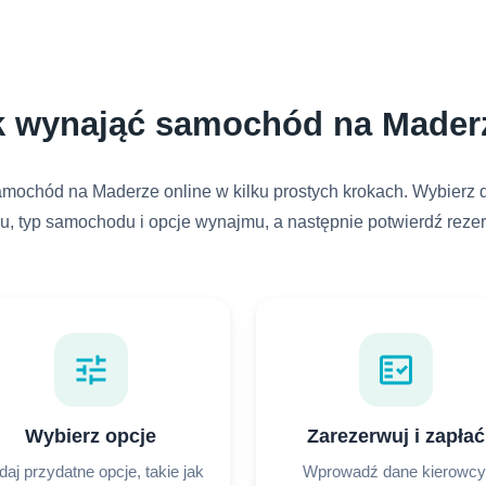
k wynająć samochód na Mader
mochód na Maderze online w kilku prostych krokach. Wybierz d
u, typ samochodu i opcje wynajmu, a następnie potwierdź reze
tune
fact_check
Wybierz opcje
Zarezerwuj i zapłać
aj przydatne opcje, takie jak
Wprowadź dane kierowcy