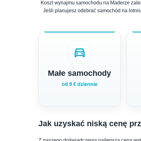
Koszt wynajmu samochodu na Maderze zależy
Jeśli planujesz odebrać samochód na lotni
directions_car
Małe samochody
od 9 € dziennie
Jak uzyskać niską cenę p
Z naszego doświadczenia najlepsza cena jest