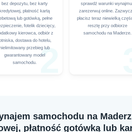
bez depozytu, bez karty
sprawdź warunki wynajmu 
kredytowej, płatność kartą
zarezerwuj online. Zazwycz
ebetową lub gotówką, pełne
płacisz teraz niewielką częś
zpieczenie, fotelik dziecięcy,
resztę przy odbiorze
odatkowy kierowca, odbiór z
samochodu na Maderze.
otniska, dostawa do hotelu,
2
nielimitowany przebieg lub
gwarantowany model
samochodu.
wynajem samochodu na Maderz
towej, płatność gotówką lub ka