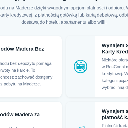
odu na Maderze dzięki wygodnym opcjom płatności i odbioru. 
ty kredytowej, z płatnością gotówką lub kartą debetową, odbi
dostawą do hotelu, apartamentu albo willi.
Wynajem 
odów Madera Bez
Karty Kre
Niektóre ofe
hodu bez depozytu pomaga
w RosCar.pt 
kwoty na karcie. To
kredytowej. W
li chcesz zachować dostępny
kategorii poj
s pobytu na Maderze.
wybrać inną d
Wynajem 
odów Madera za
płatność k
Płatność kart