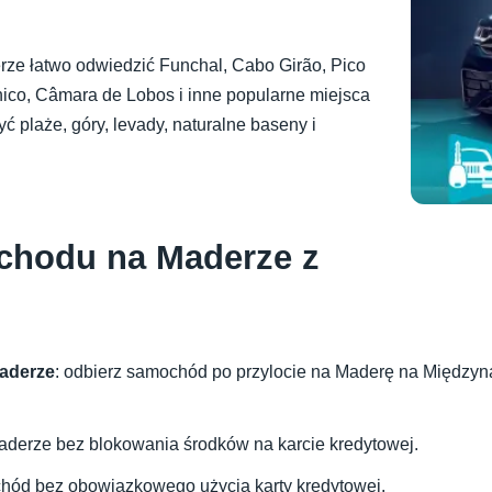
ze łatwo odwiedzić Funchal, Cabo Girão, Pico
chico, Câmara de Lobos i inne popularne miejsca
plaże, góry, levady, naturalne baseny i
chodu na Maderze z
aderze
: odbierz samochód po przylocie na Maderę na Między
aderze bez blokowania środków na karcie kredytowej.
chód bez obowiązkowego użycia karty kredytowej.