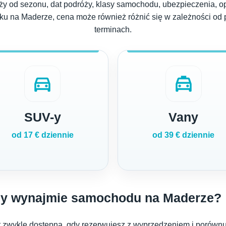
 od sezonu, dat podróży, klasy samochodu, ubezpieczenia, op
sku na Maderze, cena może również różnić się w zależności od
terminach.
directions_car
local_taxi
SUV-y
Vany
od 17 € dziennie
od 39 € dziennie
rzy wynajmie samochodu na Maderze?
 zwykle dostępna, gdy rezerwujesz z wyprzedzeniem i porównuj