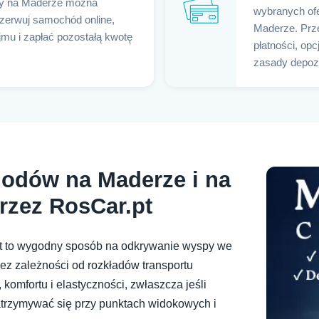
y na Maderze można
wybranych of
ezerwuj samochód online,
Maderze. Prz
mu i zapłać pozostałą kwotę
płatności, opc
zasady depozy
odów na Maderze i na
rzez RosCar.pt
 to wygodny sposób na odkrywanie wyspy we
ez zależności od rozkładów transportu
omfortu i elastyczności, zwłaszcza jeśli
atrzymywać się przy punktach widokowych i