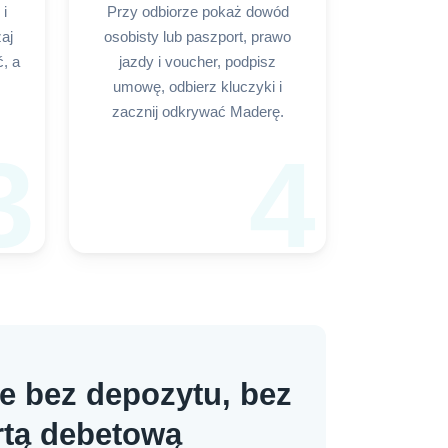
i
Przy odbiorze pokaż dowód
aj
osobisty lub paszport, prawo
ć, a
jazdy i voucher, podpisz
umowę, odbierz kluczyki i
zacznij odkrywać Maderę.
3
4
e bez depozytu, bez
rtą debetową