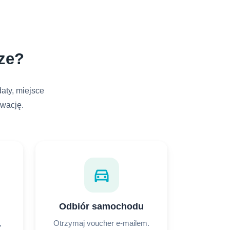
ze?
aty, miejsce
rwację.
directions_car
Odbiór samochodu
,
Otrzymaj voucher e-mailem.