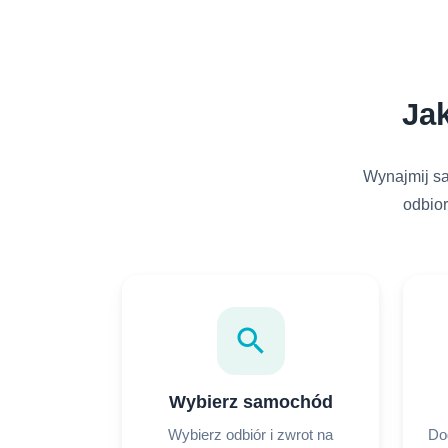
Ja
Wynajmij sa
odbior
search
Wybierz samochód
Wybierz odbiór i zwrot na
Dod