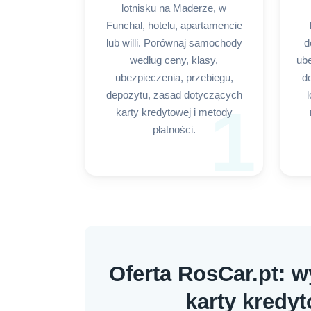
lotnisku na Maderze, w
Funchal, hotelu, apartamencie
lub willi. Porównaj samochody
d
według ceny, klasy,
ube
ubezpieczenia, przebiegu,
d
depozytu, zasad dotyczących
l
1
karty kredytowej i metody
płatności.
Oferta RosCar.pt: 
karty kredy