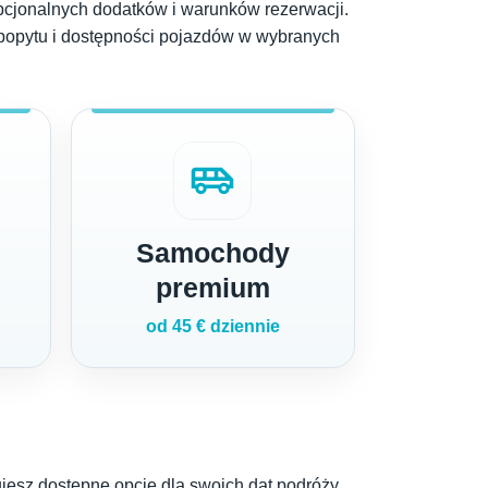
cjonalnych dodatków i warunków rezerwacji.
 popytu i dostępności pojazdów w wybranych
airport_shuttle
Samochody
premium
od 45 € dziennie
esz dostępne opcje dla swoich dat podróży.