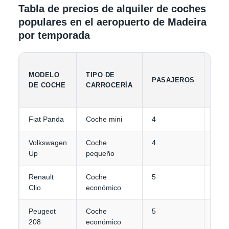
Tabla de precios de alquiler de coches
populares en el aeropuerto de Madeira
por temporada
CAP
MODELO
TIPO DE
PASAJEROS
DE
DE COCHE
CARROCERÍA
EQU
Fiat Panda
Coche mini
4
1-2
Volkswagen
Coche
4
1-2
Up
pequeño
Renault
Coche
5
2
Clio
económico
Peugeot
Coche
5
2
208
económico