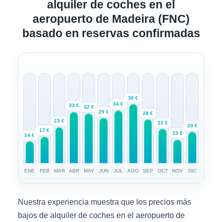
alquiler de coches en el
aeropuerto de Madeira (FNC)
basado en reservas confirmadas
38 €
34 €
33 €
32 €
29 €
28 €
23 €
22 €
20 €
17 €
15 €
14 €
ENE
FEB
MAR
ABR
MAY
JUN
JUL
AGO
SEP
OCT
NOV
DIC
Nuestra experiencia muestra que los precios más
bajos de alquiler de coches en el aeropuerto de