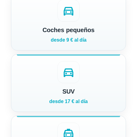
directions_car
Coches pequeños
desde 9 € al día
directions_car
SUV
desde 17 € al día
local_taxi