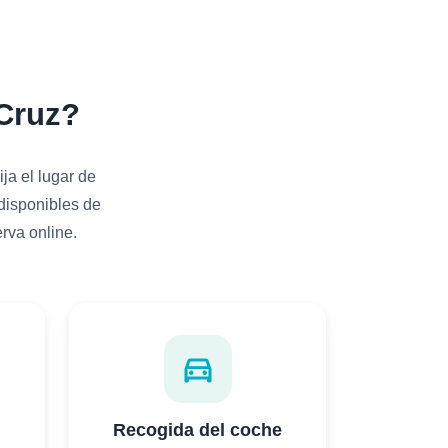
Cruz?
ja el lugar de
 disponibles de
rva online.
directions_car
Recogida del coche