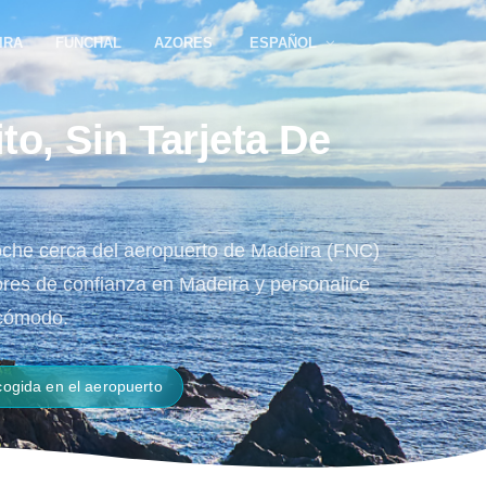
IRA
FUNCHAL
AZORES
ESPAÑOL
o, Sin Tarjeta De
 coche cerca del aeropuerto de Madeira (FNC)
ores de confianza en Madeira y personalice
 cómodo.
ogida en el aeropuerto