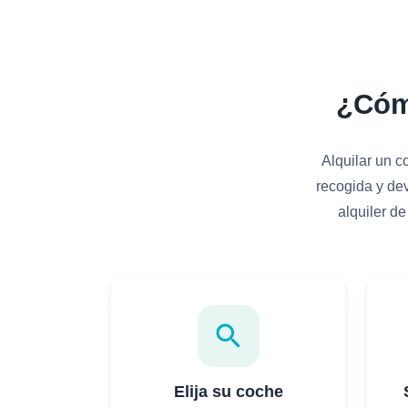
¿Cóm
Alquilar un c
recogida y dev
alquiler d
search
Elija su coche