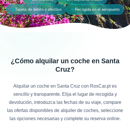
payments
flight_land
Tarjeta de débito o efectivo
Recogida en el aeropuerto
¿Cómo alquilar un coche en Santa
Cruz?
Alquilar un coche en Santa Cruz con RosCar.pt es
sencillo y transparente. Elija el lugar de recogida y
devolución, introduzca las fechas de su viaje, compare
las ofertas disponibles de alquiler de coches, seleccione
las opciones necesarias y complete su reserva online.