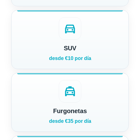
directions_car
SUV
desde €10 por día
local_taxi
Furgonetas
desde €35 por día