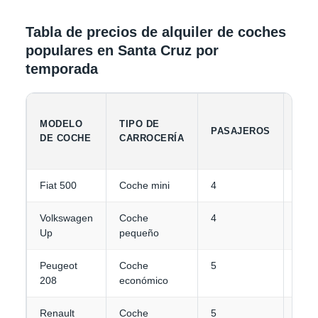
Tabla de precios de alquiler de coches
populares en Santa Cruz por
temporada
CAP
MODELO
TIPO DE
PASAJEROS
DE
DE COCHE
CARROCERÍA
EQU
Fiat 500
Coche mini
4
1-2
Volkswagen
Coche
4
1-2
Up
pequeño
Peugeot
Coche
5
2
208
económico
Renault
Coche
5
2