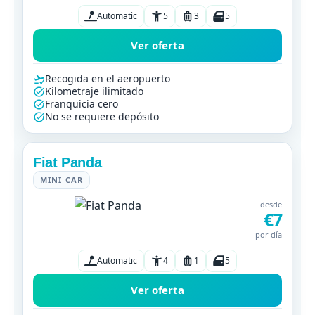
Automatic
5
3
5
Ver oferta
Recogida en el aeropuerto
Kilometraje ilimitado
Franquicia cero
No se requiere depósito
Fiat Panda
MINI CAR
desde
€7
por día
Automatic
4
1
5
Ver oferta