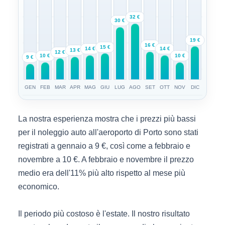
32 €
30 €
19 €
16 €
15 €
14 €
14 €
13 €
12 €
10 €
10 €
9 €
GEN
FEB
MAR
APR
MAG
GIU
LUG
AGO
SET
OTT
NOV
DIC
La nostra esperienza mostra che i prezzi più bassi
per il noleggio auto all'aeroporto di Porto sono stati
registrati a gennaio a 9 €, così come a febbraio e
novembre a 10 €. A febbraio e novembre il prezzo
medio era dell'11% più alto rispetto al mese più
economico.
Il periodo più costoso è l'estate. Il nostro risultato