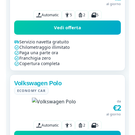
al giorno
Automatic
5
2
5
Vedi offerta
Servizio navetta gratuito
Chilometraggio illimitato
Paga una parte ora
Franchigia zero
Copertura completa
Volkswagen Polo
ECONOMY CAR
da
€2
al giorno
Automatic
5
2
5