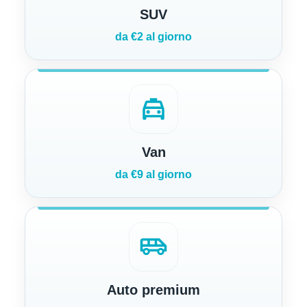
SUV
da €2 al giorno
local_taxi
Van
da €9 al giorno
airport_shuttle
Auto premium