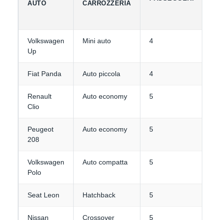
AUTO
CARROZZERIA
B
Volkswagen
Mini auto
4
1-
Up
Fiat Panda
Auto piccola
4
1-
Renault
Auto economy
5
2
Clio
Peugeot
Auto economy
5
2
208
Volkswagen
Auto compatta
5
2-
Polo
Seat Leon
Hatchback
5
3
Nissan
Crossover
5
3