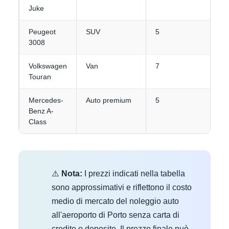
Juke
Peugeot
SUV
5
4
3008
Volkswagen
Van
7
3-
Touran
Mercedes-
Auto premium
5
3
Benz A-
Class
⚠️
Nota:
I prezzi indicati nella tabella
sono approssimativi e riflettono il costo
medio di mercato del noleggio auto
all'aeroporto di Porto senza carta di
credito o deposito. Il prezzo finale può