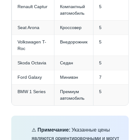
Renault Captur
Компактный
5
автомобиль
Seat Arona
Кроссовер
5
Volkswagen T-
Внедорожник
5
Roc
Skoda Octavia
Седан
5
Ford Galaxy
Минивэн
7
BMW 1 Series
Премиум
5
автомобиль
⚠️
Примечание:
Указанные цены
являются ориентировочными и могут