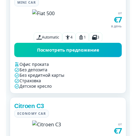
MINI CAR
от
€7
в день
Automatic
4
1
3
Посмотреть предложение
Офис проката
Без депозита
Без кредитной карты
Страховка
Детское кресло
Citroen C3
ECONOMY CAR
от
€7