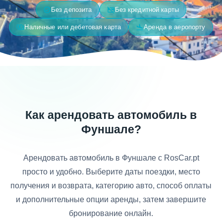
verified
credit_card_off
Без депозита
Без кредитной карты
payments
flight_land
Наличные или дебетовая карта
Аренда в аеропорту
Как арендовать автомобиль в
Фуншале?
Арендовать автомобиль в Фуншале с RosCar.pt
просто и удобно. Выберите даты поездки, место
получения и возврата, категорию авто, способ оплаты
и дополнительные опции аренды, затем завершите
бронирование онлайн.