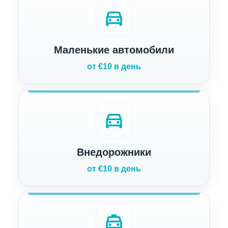
directions_car
Маленькие автомобили
от €10 в день
directions_car
Внедорожники
от €10 в день
local_taxi