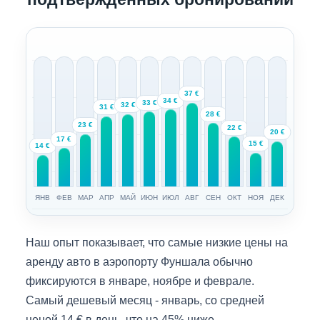
37 €
34 €
33 €
32 €
31 €
28 €
23 €
22 €
20 €
17 €
15 €
14 €
ЯНВ
ФЕВ
МАР
АПР
МАЙ
ИЮН
ИЮЛ
АВГ
СЕН
ОКТ
НОЯ
ДЕК
Наш опыт показывает, что самые низкие цены на
аренду авто в аэропорту Фуншала обычно
фиксируются в январе, ноябре и феврале.
Самый дешевый месяц - январь, со средней
ценой 14 € в день, что на 45% ниже