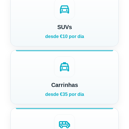
directions_car
SUVs
desde €10 por dia
local_taxi
Carrinhas
desde €35 por dia
airport_shuttle