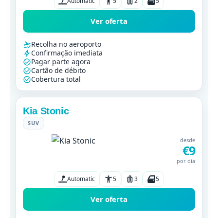
Automatic
5
2
5
Ver oferta
Recolha no aeroporto
Confirmação imediata
Pagar parte agora
Cartão de débito
Cobertura total
Kia Stonic
SUV
desde
€9
por dia
Automatic
5
3
5
Ver oferta