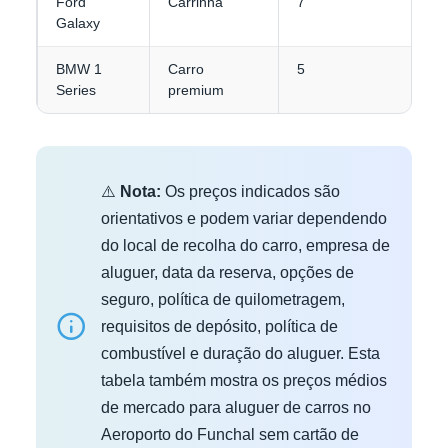
Ford
Carrinha
7
3
Galaxy
BMW 1
Carro
5
3
Series
premium
⚠️
Nota:
Os preços indicados são
orientativos e podem variar dependendo
do local de recolha do carro, empresa de
aluguer, data da reserva, opções de
seguro, política de quilometragem,
requisitos de depósito, política de
combustível e duração do aluguer. Esta
tabela também mostra os preços médios
de mercado para aluguer de carros no
Aeroporto do Funchal sem cartão de