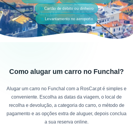
payments
Cartão de débito ou dinheiro
flight_land
Levantamento no aeroporto
Como alugar um carro no Funchal?
Alugar um carro no Funchal com a RosCar.pt é simples e
conveniente. Escolha as datas da viagem, o local de
recolha e devolução, a categoria do carro, o método de
pagamento e as opções extra de aluguer, depois conclua
a sua reserva online.