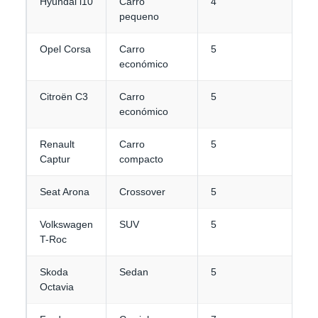
Hyundai i10
Carro
4
1
pequeno
Opel Corsa
Carro
5
2
económico
Citroën C3
Carro
5
2
económico
Renault
Carro
5
3
Captur
compacto
Seat Arona
Crossover
5
3
Volkswagen
SUV
5
3
T-Roc
Skoda
Sedan
5
4
Octavia