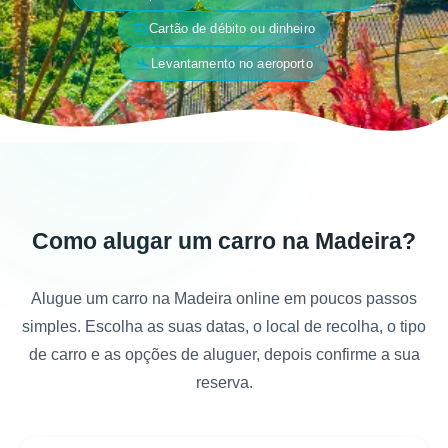
payments
Cartão de débito ou dinheiro
flight_land
Levantamento no aeroporto
Como alugar um carro na Madeira?
Alugue um carro na Madeira online em poucos passos
simples. Escolha as suas datas, o local de recolha, o tipo
de carro e as opções de aluguer, depois confirme a sua
reserva.