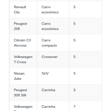
Renault
Carro
5
2
Clio
económico
Peugeot
Carro
5
2
208
económico
Citroën C3
Carro
5
3
Aircross
compacto
Volkswagen
Crossover
5
3
T-Cross
Nissan
SUV
5
3
Juke
Peugeot
Carrinha
5
4
308 SW
Volkswagen
Carrinha
7
3