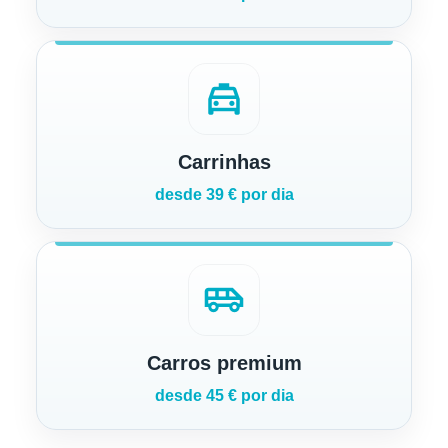
local_taxi
Carrinhas
desde 39 € por dia
airport_shuttle
Carros premium
desde 45 € por dia