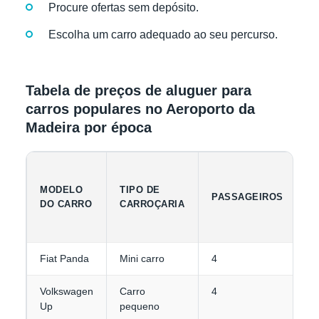
Procure ofertas sem depósito.
Escolha um carro adequado ao seu percurso.
Tabela de preços de aluguer para
carros populares no Aeroporto da
Madeira por época
C
MODELO
TIPO DE
PASSAGEIROS
D
DO CARRO
CARROÇARIA
B
Fiat Panda
Mini carro
4
1
Volkswagen
Carro
4
1
Up
pequeno