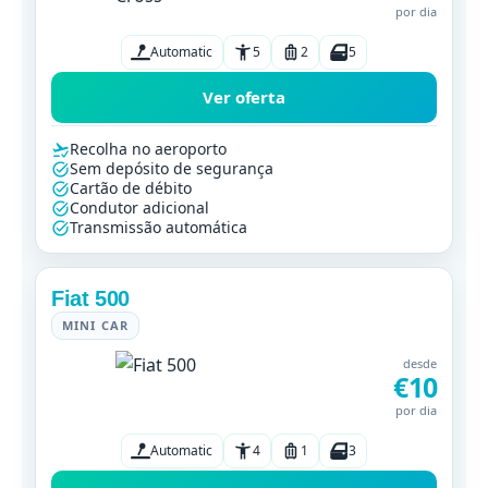
por dia
Automatic
5
2
5
Ver oferta
Recolha no aeroporto
Sem depósito de segurança
Cartão de débito
Condutor adicional
Transmissão automática
Fiat 500
MINI CAR
desde
€10
por dia
Automatic
4
1
3