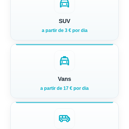
directions_car
SUV
a partir de 3 € por dia
local_taxi
Vans
a partir de 17 € por dia
airport_shuttle