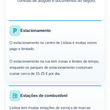
contrato de aluguer e documentos do seguro.
local_parking
Estacionamento
O estacionamento no centro de Lisboa é muitas vezes
pago e limitado.
O estacionamento na rua tem zonas e limites de tempo,
enquanto os parques de estacionamento costumam
custar cerca de 15-25 € por dia.
local_gas_station
Estações de combustível
Lisboa tem muitas estações de serviço de marcas