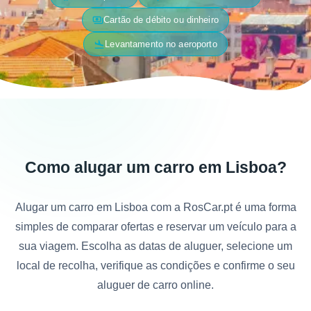
payments
Cartão de débito ou dinheiro
flight_land
Levantamento no aeroporto
Como alugar um carro em Lisboa?
Alugar um carro em Lisboa com a RosCar.pt é uma forma
simples de comparar ofertas e reservar um veículo para a
sua viagem. Escolha as datas de aluguer, selecione um
local de recolha, verifique as condições e confirme o seu
aluguer de carro online.