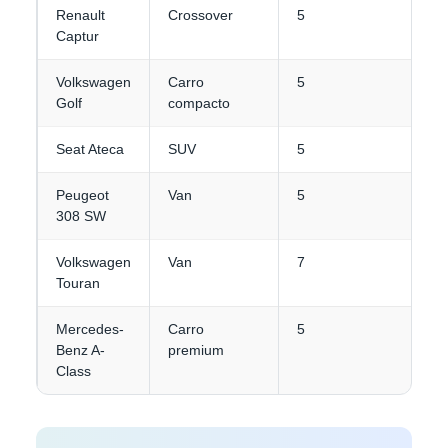
Renault
Crossover
5
3
Captur
Volkswagen
Carro
5
3
Golf
compacto
Seat Ateca
SUV
5
4
Peugeot
Van
5
4
308 SW
Volkswagen
Van
7
3
Touran
Mercedes-
Carro
5
3
Benz A-
premium
Class