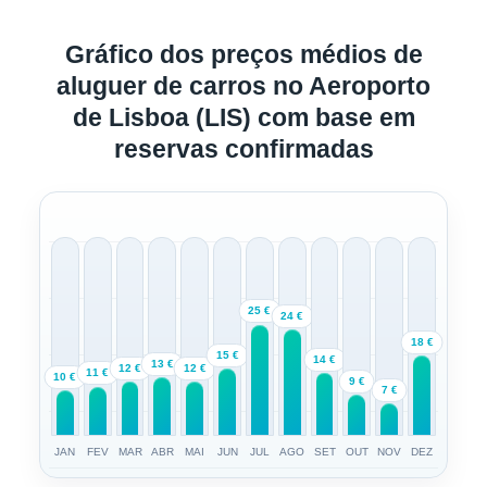
Gráfico dos preços médios de
aluguer de carros no Aeroporto
de Lisboa (LIS) com base em
reservas confirmadas
25 €
24 €
18 €
15 €
14 €
13 €
12 €
12 €
11 €
10 €
9 €
7 €
JAN
FEV
MAR
ABR
MAI
JUN
JUL
AGO
SET
OUT
NOV
DEZ