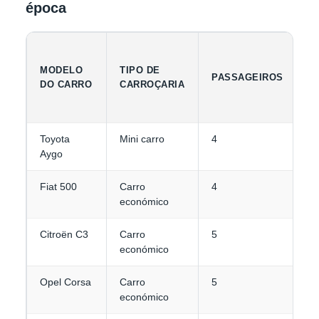
época
C
MODELO
TIPO DE
PASSAGEIROS
D
DO CARRO
CARROÇARIA
B
Toyota
Mini carro
4
1
Aygo
Fiat 500
Carro
4
1
económico
Citroën C3
Carro
5
2
económico
Opel Corsa
Carro
5
2
económico