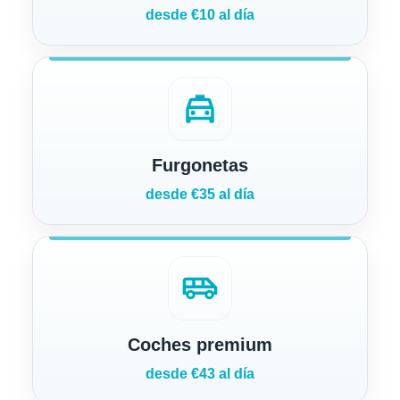
desde €10 al día
local_taxi
Furgonetas
desde €35 al día
airport_shuttle
Coches premium
desde €43 al día