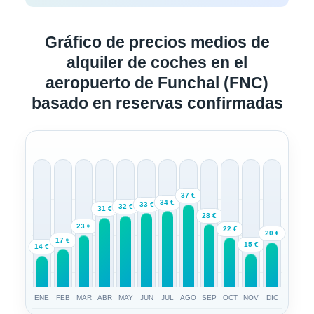
Gráfico de precios medios de
alquiler de coches en el
aeropuerto de Funchal (FNC)
basado en reservas confirmadas
37 €
34 €
33 €
32 €
31 €
28 €
23 €
22 €
20 €
17 €
15 €
14 €
ENE
FEB
MAR
ABR
MAY
JUN
JUL
AGO
SEP
OCT
NOV
DIC