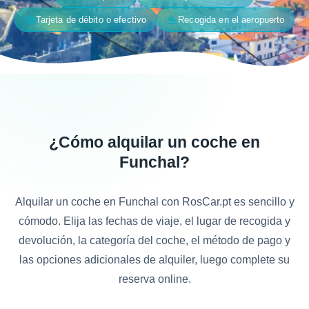
payments
flight_land
Tarjeta de débito o efectivo
Recogida en el aeropuerto
¿Cómo alquilar un coche en
Funchal?
Alquilar un coche en Funchal con RosCar.pt es sencillo y
cómodo. Elija las fechas de viaje, el lugar de recogida y
devolución, la categoría del coche, el método de pago y
las opciones adicionales de alquiler, luego complete su
reserva online.