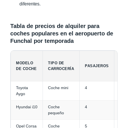
diferentes.
Tabla de precios de alquiler para
coches populares en el aeropuerto de
Funchal por temporada
CAP
MODELO
TIPO DE
PASAJEROS
DE
DE COCHE
CARROCERÍA
EQU
Toyota
Coche mini
4
1-2
Aygo
Hyundai i10
Coche
4
1-2
pequeño
Opel Corsa
Coche
5
2