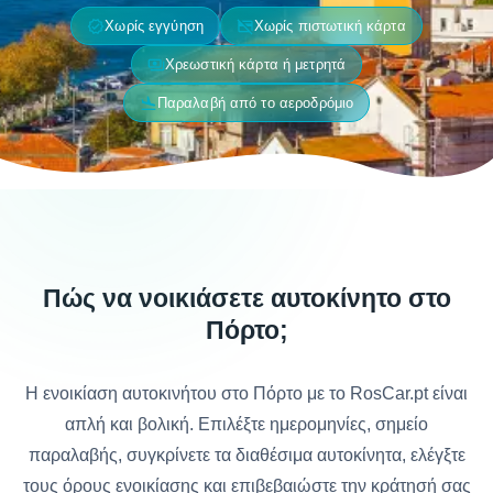
verified
credit_card_off
Χωρίς εγγύηση
Χωρίς πιστωτική κάρτα
payments
Χρεωστική κάρτα ή μετρητά
flight_land
Παραλαβή από το αεροδρόμιο
Πώς να νοικιάσετε αυτοκίνητο στο
Πόρτο;
Η ενοικίαση αυτοκινήτου στο Πόρτο με το RosCar.pt είναι
απλή και βολική. Επιλέξτε ημερομηνίες, σημείο
παραλαβής, συγκρίνετε τα διαθέσιμα αυτοκίνητα, ελέγξτε
τους όρους ενοικίασης και επιβεβαιώστε την κράτησή σας