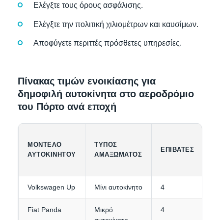
Ελέγξτε τους όρους ασφάλισης.
Ελέγξτε την πολιτική χιλιομέτρων και καυσίμων.
Αποφύγετε περιττές πρόσθετες υπηρεσίες.
Πίνακας τιμών ενοικίασης για
δημοφιλή αυτοκίνητα στο αεροδρόμιο
του Πόρτο ανά εποχή
ΜΟΝΤΈΛΟ
ΤΎΠΟΣ
Χ
ΕΠΙΒΆΤΕΣ
ΑΥΤΟΚΙΝΉΤΟΥ
ΑΜΑΞΏΜΑΤΟΣ
Α
Volkswagen Up
Μίνι αυτοκίνητο
4
1-
Fiat Panda
Μικρό
4
1-
αυτοκίνητο