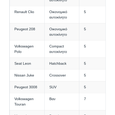
Renault Clio
Οικονομικό
5
2
αυτοκίνητο
Peugeot 208
Οικονομικό
5
2
αυτοκίνητο
Volkswagen
Compact
5
2-
Polo
αυτοκίνητο
Seat Leon
Hatchback
5
3
Nissan Juke
Crossover
5
3
Peugeot 3008
SUV
5
4
Volkswagen
Βαν
7
3-
Touran