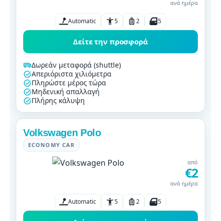
ανά ημέρα
Automatic
5
2
5
Δείτε την προσφορά
Δωρεάν μεταφορά (shuttle)
Απεριόριστα χιλιόμετρα
Πληρώστε μέρος τώρα
Μηδενική απαλλαγή
Πλήρης κάλυψη
Volkswagen Polo
ECONOMY CAR
από
€2
ανά ημέρα
Automatic
5
2
5