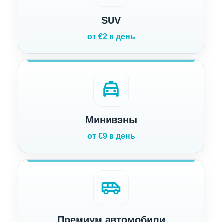
SUV
от €2 в день
local_taxi
Минивэны
от €9 в день
airport_shuttle
Премиум автомобили