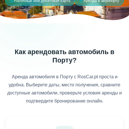
payments
flight_land
Наличные или дебетовая карта
Аренда в аеропорту
Как арендовать автомобиль в
Порту?
Аренда автомобиля в Порту с RosCar.pt проста и
удобна. Выберите даты, место получения, сравните
доступные автомобили, проверьте условия аренды и
подтвердите бронирование онлайн.